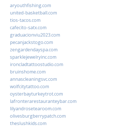
aryouthfishing.com
united-basketball.com
tios-tacos.com
cafecito-satx.com
graduacionviu2023.com
pecanjackstogo.com
zengardendayspa.com
sparklejewelryinc.com
ironcladtattoostudio.com
bruinshome.com
annascleaningsvc.com
wolfcitytattoo.com
oysterbayturkeytrot.com
lafronterarestauranteybar.com
lilyandrosetearoom.com
olivesburgberrypatch.com
theslushkids.com