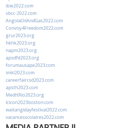
ibie2022.com
sbcc-2022.com
AngolaOilAndGas2022.com
Convoy4Freedom2022.com
grur2023.org
hkhk2023.org
napm2023.org
apsdfd2023.org
forumausape2023.com
imkl2023.com
careerfaircsd2023.com
apsth2023.com
MedItRio2023.org
lcicon2023boston.com
waitangidayfestival2022.com
vacancesscolaires2022.com
MEDIA PARTNER II