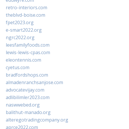
eduwyre.com
retro-interiors.com
theblvd-boise.com
fpet2023.org
e-smart2022.org
ngrc2022.org
leesfamilyfoods.com
lewis-lewis-cpas.com
eleontennis.com
cyetus.com
bradfordshops.com
almadenranchsanjose.com
advocatevijay.com
adlibilimler2023.com
naswwebed.org
balithut-manado.org
alteregotradingcompany.org
aprce2022.com