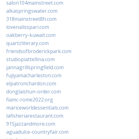
salon104mainstreet.com
alkaspringswater.com
318mainstreet8h.com
lovenailsspari.com
oakberry-kuwait.com
quartzliterary.com
friendsofbroderickpark.com
studiopiattellina.com
jannagrillspringfield.com
fujiyamacharleston.com
elpatronchardon.com
donglaishun-order.com
fiamc-rome2022.org
mariceworldessentials.com
lafisheriarestaurant.com
915jazzandmore.com
aguadulce-countryfair.com