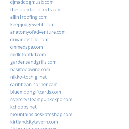
djmaddogmusic.com
thesoundarchitects.com
allin1roofing.com
keepjudgewebb.com
anatomyofadventure.com
drivancastillo.com
cmmedspa.com
midletontkd.com
gardensandgrills.com
basilfoodwine.com
nikko-tochigi.net
caribbean-corner.com
bluemoongiftcards.com
rivercitysteampunkexpo.com
kchoops.net
mountainsideskateshop.com
kirtlandcitytavern.com