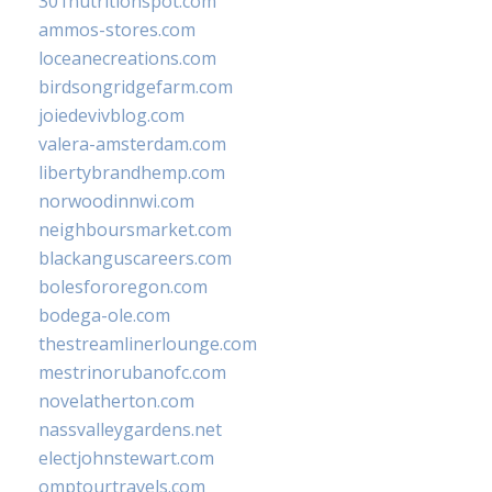
301nutritionspot.com
ammos-stores.com
loceanecreations.com
birdsongridgefarm.com
joiedevivblog.com
valera-amsterdam.com
libertybrandhemp.com
norwoodinnwi.com
neighboursmarket.com
blackanguscareers.com
bolesfororegon.com
bodega-ole.com
thestreamlinerlounge.com
mestrinorubanofc.com
novelatherton.com
nassvalleygardens.net
electjohnstewart.com
omptourtravels.com