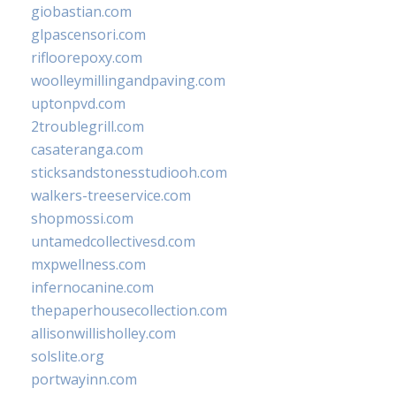
giobastian.com
glpascensori.com
rifloorepoxy.com
woolleymillingandpaving.com
uptonpvd.com
2troublegrill.com
casateranga.com
sticksandstonesstudiooh.com
walkers-treeservice.com
shopmossi.com
untamedcollectivesd.com
mxpwellness.com
infernocanine.com
thepaperhousecollection.com
allisonwillisholley.com
solslite.org
portwayinn.com