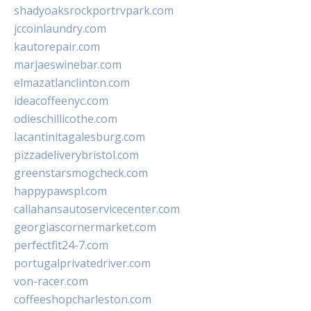
shadyoaksrockportrvpark.com
jccoinlaundry.com
kautorepair.com
marjaeswinebar.com
elmazatlanclinton.com
ideacoffeenyc.com
odieschillicothe.com
lacantinitagalesburg.com
pizzadeliverybristol.com
greenstarsmogcheck.com
happypawspl.com
callahansautoservicecenter.com
georgiascornermarket.com
perfectfit24-7.com
portugalprivatedriver.com
von-racer.com
coffeeshopcharleston.com