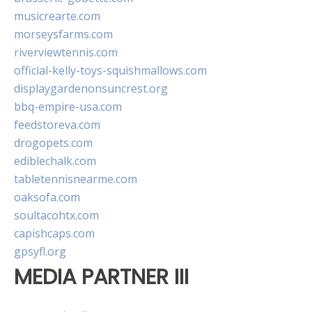
musicrearte.com
morseysfarms.com
riverviewtennis.com
official-kelly-toys-squishmallows.com
displaygardenonsuncrest.org
bbq-empire-usa.com
feedstoreva.com
drogopets.com
ediblechalk.com
tabletennisnearme.com
oaksofa.com
soultacohtx.com
capishcaps.com
gpsyfl.org
MEDIA PARTNER III