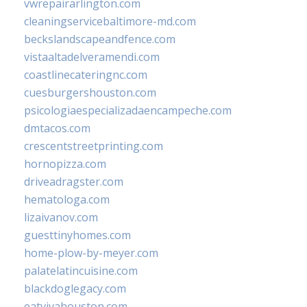
vwrepairarlington.com
cleaningservicebaltimore-md.com
beckslandscapeandfence.com
vistaaltadelveramendi.com
coastlinecateringnc.com
cuesburgershouston.com
psicologiaespecializadaencampeche.com
dmtacos.com
crescentstreetprinting.com
hornopizza.com
driveadragster.com
hematologa.com
lizaivanov.com
guesttinyhomes.com
home-plow-by-meyer.com
palatelatincuisine.com
blackdoglegacy.com
eatvivahouston.com