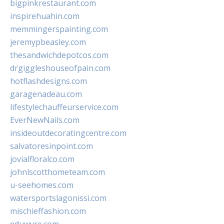
bigpinkrestaurant.com
inspirehuahin.com
memmingerspainting.com
jeremypbeasley.com
thesandwichdepotcos.com
drgiggleshouseofpain.com
hotflashdesigns.com
garagenadeau.com
lifestylechauffeurservice.com
EverNewNails.com
insideoutdecoratingcentre.com
salvatoresinpoint.com
jovialfloralco.com
johnlscotthometeam.com
u-seehomes.com
watersportslagonissi.com
mischieffashion.com