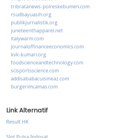
tribratanews-polreskebumen.com
rsudbayuasih.org
publikjurnalistik.org
juneteenthapparel.net
italywarm.com
journaloffinanceeconomics.com
kvk-kumari.org
foodscienceandtechnology.com
scisportsscience.com
addisababacuisineaz.com
burgerimcamas.com
Link Alternatif
Result HK
Slot Pulsa Indosat