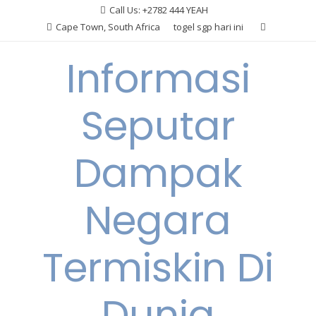
Skip
Call Us: +2782 444 YEAH
to
Cape Town, South Africa
togel sgp hari ini
content
Informasi
Seputar
Dampak
Negara
Termiskin Di
Dunia