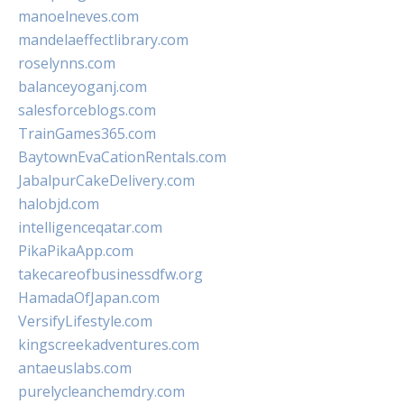
manoelneves.com
mandelaeffectlibrary.com
roselynns.com
balanceyoganj.com
salesforceblogs.com
TrainGames365.com
BaytownEvaCationRentals.com
JabalpurCakeDelivery.com
halobjd.com
intelligenceqatar.com
PikaPikaApp.com
takecareofbusinessdfw.org
HamadaOfJapan.com
VersifyLifestyle.com
kingscreekadventures.com
antaeuslabs.com
purelycleanchemdry.com