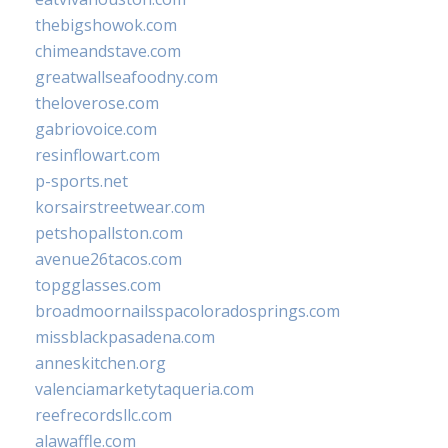
thebigshowok.com
chimeandstave.com
greatwallseafoodny.com
theloverose.com
gabriovoice.com
resinflowart.com
p-sports.net
korsairstreetwear.com
petshopallston.com
avenue26tacos.com
topgglasses.com
broadmoornailsspacoloradosprings.com
missblackpasadena.com
anneskitchen.org
valenciamarketytaqueria.com
reefrecordsllc.com
alawaffle.com