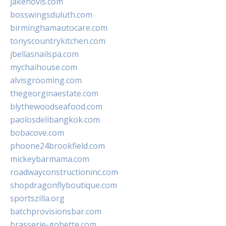
jakehovis.com
bosswingsduluth.com
birminghamautocare.com
tonyscountrykitchen.com
jbellasnailspa.com
mychaihouse.com
alvisgrooming.com
thegeorginaestate.com
blythewoodseafood.com
paolosdelibangkok.com
bobacove.com
phoone24brookfield.com
mickeybarmama.com
roadwayconstructioninc.com
shopdragonflyboutique.com
sportszilla.org
batchprovisionsbar.com
brasserie-gobette.com