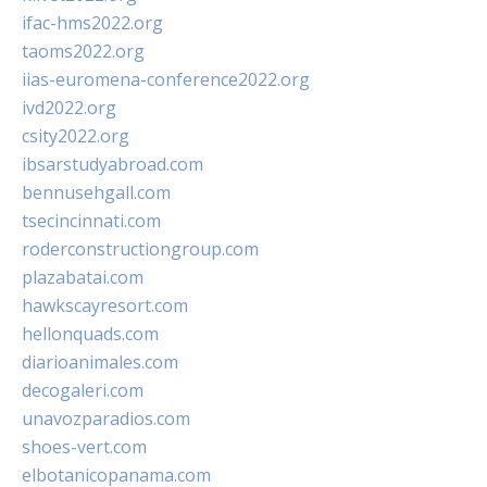
ifac-hms2022.org
taoms2022.org
iias-euromena-conference2022.org
ivd2022.org
csity2022.org
ibsarstudyabroad.com
bennusehgall.com
tsecincinnati.com
roderconstructiongroup.com
plazabatai.com
hawkscayresort.com
hellonquads.com
diarioanimales.com
decogaleri.com
unavozparadios.com
shoes-vert.com
elbotanicopanama.com