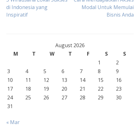
Post
di Indonesia yang
Modal Untuk Memulai
Inspiratif
Bisnis Anda
navigation
August 2026
M
T
W
T
F
S
S
1
2
3
4
5
6
7
8
9
10
11
12
13
14
15
16
17
18
19
20
21
22
23
24
25
26
27
28
29
30
31
« Mar