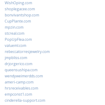
WishOping.com
shoplegacee.com
bonvivantshop.com
CupPlante.com
mpzin.com
stcreal.com
PopUpFlea.com
valueml.com
rebeccatorresjewelry.com
jmpbliss.com
drjorgerico.com
queensushipa.com
wendyweimerdds.com
ameri-camp.com
hrsreceivables.com
empconst1.com
cinderella-support.com