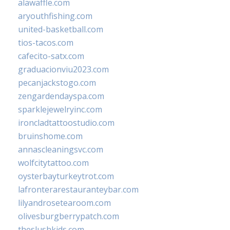
alawaffle.com
aryouthfishing.com
united-basketball.com
tios-tacos.com
cafecito-satx.com
graduacionviu2023.com
pecanjackstogo.com
zengardendayspa.com
sparklejewelryinc.com
ironcladtattoostudio.com
bruinshome.com
annascleaningsvc.com
wolfcitytattoo.com
oysterbayturkeytrot.com
lafronterarestauranteybar.com
lilyandrosetearoom.com
olivesburgberrypatch.com
theslushkids.com