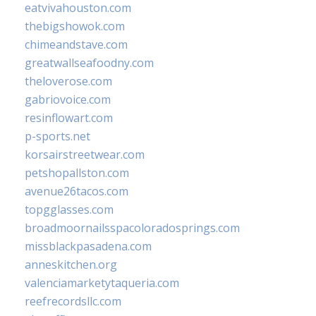
eatvivahouston.com
thebigshowok.com
chimeandstave.com
greatwallseafoodny.com
theloverose.com
gabriovoice.com
resinflowart.com
p-sports.net
korsairstreetwear.com
petshopallston.com
avenue26tacos.com
topgglasses.com
broadmoornailsspacoloradosprings.com
missblackpasadena.com
anneskitchen.org
valenciamarketytaqueria.com
reefrecordsllc.com