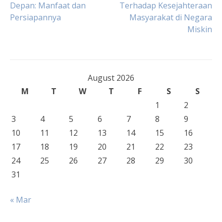
Depan: Manfaat dan
Terhadap Kesejahteraan
Persiapannya
Masyarakat di Negara
navigation
Miskin
August 2026
M
T
W
T
F
S
S
1
2
3
4
5
6
7
8
9
10
11
12
13
14
15
16
17
18
19
20
21
22
23
24
25
26
27
28
29
30
31
« Mar