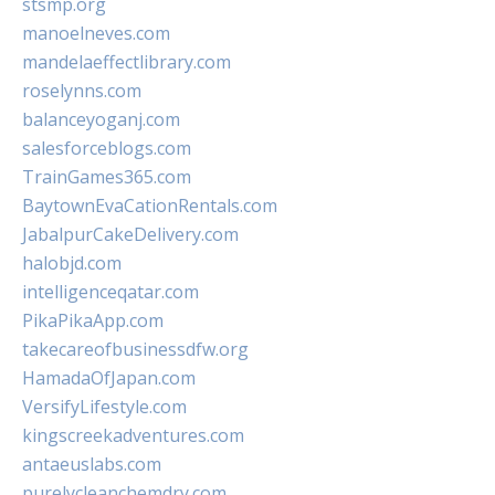
stsmp.org
manoelneves.com
mandelaeffectlibrary.com
roselynns.com
balanceyoganj.com
salesforceblogs.com
TrainGames365.com
BaytownEvaCationRentals.com
JabalpurCakeDelivery.com
halobjd.com
intelligenceqatar.com
PikaPikaApp.com
takecareofbusinessdfw.org
HamadaOfJapan.com
VersifyLifestyle.com
kingscreekadventures.com
antaeuslabs.com
purelycleanchemdry.com