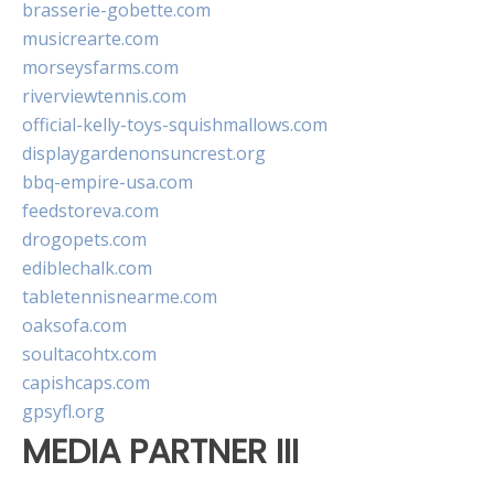
brasserie-gobette.com
musicrearte.com
morseysfarms.com
riverviewtennis.com
official-kelly-toys-squishmallows.com
displaygardenonsuncrest.org
bbq-empire-usa.com
feedstoreva.com
drogopets.com
ediblechalk.com
tabletennisnearme.com
oaksofa.com
soultacohtx.com
capishcaps.com
gpsyfl.org
MEDIA PARTNER III