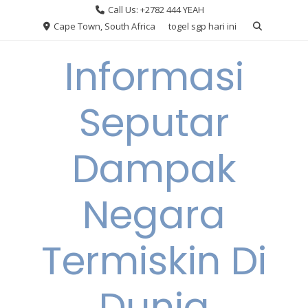
Skip
Call Us: +2782 444 YEAH
to
Cape Town, South Africa
togel sgp hari ini
content
Informasi
Seputar
Dampak
Negara
Termiskin Di
Dunia