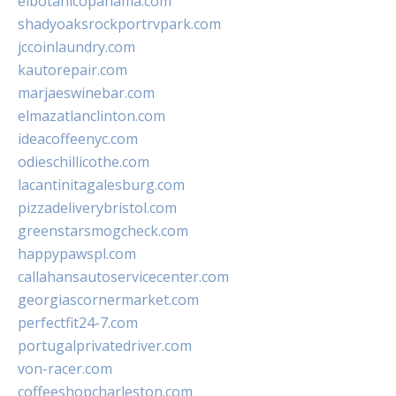
elbotanicopanama.com
shadyoaksrockportrvpark.com
jccoinlaundry.com
kautorepair.com
marjaeswinebar.com
elmazatlanclinton.com
ideacoffeenyc.com
odieschillicothe.com
lacantinitagalesburg.com
pizzadeliverybristol.com
greenstarsmogcheck.com
happypawspl.com
callahansautoservicecenter.com
georgiascornermarket.com
perfectfit24-7.com
portugalprivatedriver.com
von-racer.com
coffeeshopcharleston.com