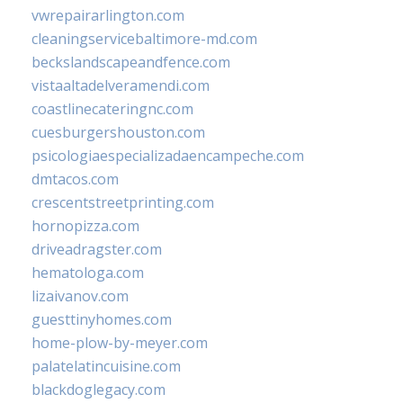
vwrepairarlington.com
cleaningservicebaltimore-md.com
beckslandscapeandfence.com
vistaaltadelveramendi.com
coastlinecateringnc.com
cuesburgershouston.com
psicologiaespecializadaencampeche.com
dmtacos.com
crescentstreetprinting.com
hornopizza.com
driveadragster.com
hematologa.com
lizaivanov.com
guesttinyhomes.com
home-plow-by-meyer.com
palatelatincuisine.com
blackdoglegacy.com