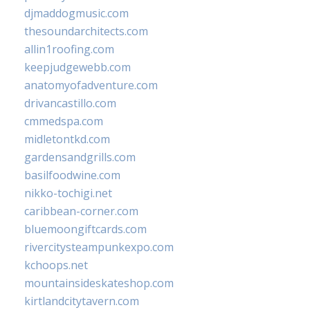
djmaddogmusic.com
thesoundarchitects.com
allin1roofing.com
keepjudgewebb.com
anatomyofadventure.com
drivancastillo.com
cmmedspa.com
midletontkd.com
gardensandgrills.com
basilfoodwine.com
nikko-tochigi.net
caribbean-corner.com
bluemoongiftcards.com
rivercitysteampunkexpo.com
kchoops.net
mountainsideskateshop.com
kirtlandcitytavern.com