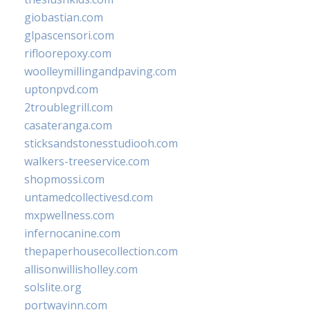
giobastian.com
glpascensori.com
rifloorepoxy.com
woolleymillingandpaving.com
uptonpvd.com
2troublegrill.com
casateranga.com
sticksandstonesstudiooh.com
walkers-treeservice.com
shopmossi.com
untamedcollectivesd.com
mxpwellness.com
infernocanine.com
thepaperhousecollection.com
allisonwillisholley.com
solslite.org
portwayinn.com