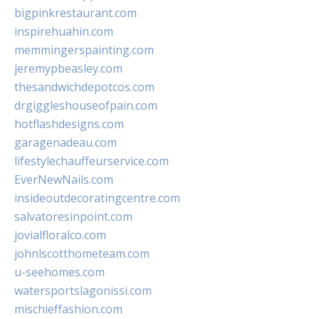
bigpinkrestaurant.com
inspirehuahin.com
memmingerspainting.com
jeremypbeasley.com
thesandwichdepotcos.com
drgiggleshouseofpain.com
hotflashdesigns.com
garagenadeau.com
lifestylechauffeurservice.com
EverNewNails.com
insideoutdecoratingcentre.com
salvatoresinpoint.com
jovialfloralco.com
johnlscotthometeam.com
u-seehomes.com
watersportslagonissi.com
mischieffashion.com