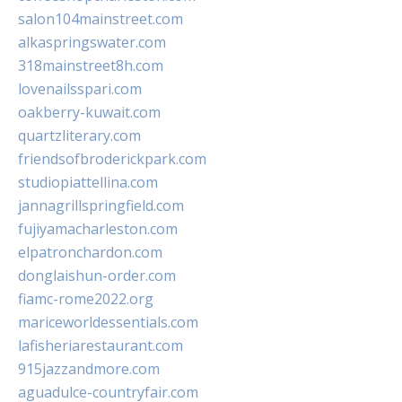
salon104mainstreet.com
alkaspringswater.com
318mainstreet8h.com
lovenailsspari.com
oakberry-kuwait.com
quartzliterary.com
friendsofbroderickpark.com
studiopiattellina.com
jannagrillspringfield.com
fujiyamacharleston.com
elpatronchardon.com
donglaishun-order.com
fiamc-rome2022.org
mariceworldessentials.com
lafisheriarestaurant.com
915jazzandmore.com
aguadulce-countryfair.com