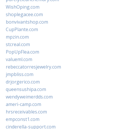
WishOping.com
shoplegacee.com
bonvivantshop.com
CupPlante.com
mpzin.com
stcreal.com
PopUpFlea.com
valueml.com
rebeccatorresjewelry.com
jmpbliss.com
drjorgerico.com
queensushipa.com
wendyweimerdds.com
ameri-camp.com
hrsreceivables.com
empconst1.com
cinderella-support.com