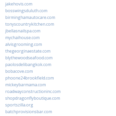
jakehovis.com
bosswingsduluth.com
birminghamautocare.com
tonyscountrykitchen.com
jbellasnailspa.com
mychaihouse.com
alvisgrooming.com
thegeorginaestate.com
blythewoodseafood.com
paolosdelibangkok.com
bobacove.com
phoone24brookfield.com
mickeybarmama.com
roadwayconstructioninc.com
shopdragonflyboutique.com
sportszilla.org
batchprovisionsbar.com