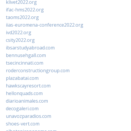
klivet2022.org
ifac-hms2022.org
taoms2022.org
iias-euromena-conference2022.org
ivd2022.org
csity2022.org
ibsarstudyabroad.com
bennusehgall.com
tsecincinnati.com
roderconstructiongroup.com
plazabatai.com
hawkscayresort.com
hellonquads.com
diarioanimales.com
decogaleri.com
unavozparadios.com
shoes-vert.com