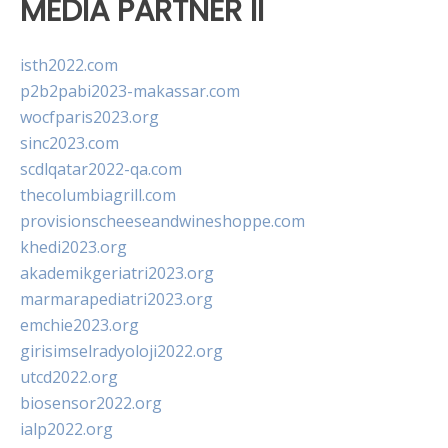
MEDIA PARTNER II
isth2022.com
p2b2pabi2023-makassar.com
wocfparis2023.org
sinc2023.com
scdlqatar2022-qa.com
thecolumbiagrill.com
provisionscheeseandwineshoppe.com
khedi2023.org
akademikgeriatri2023.org
marmarapediatri2023.org
emchie2023.org
girisimselradyoloji2022.org
utcd2022.org
biosensor2022.org
ialp2022.org