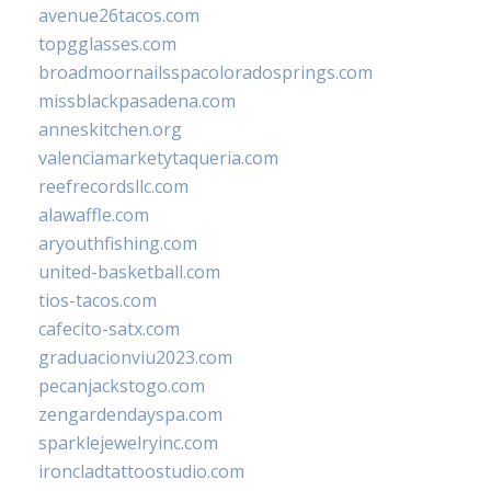
avenue26tacos.com
topgglasses.com
broadmoornailsspacoloradosprings.com
missblackpasadena.com
anneskitchen.org
valenciamarketytaqueria.com
reefrecordsllc.com
alawaffle.com
aryouthfishing.com
united-basketball.com
tios-tacos.com
cafecito-satx.com
graduacionviu2023.com
pecanjackstogo.com
zengardendayspa.com
sparklejewelryinc.com
ironcladtattoostudio.com