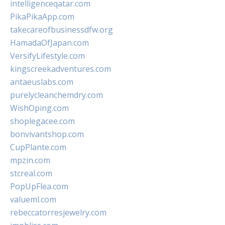
intelligenceqatar.com
PikaPikaApp.com
takecareofbusinessdfw.org
HamadaOfJapan.com
VersifyLifestyle.com
kingscreekadventures.com
antaeuslabs.com
purelycleanchemdry.com
WishOping.com
shoplegacee.com
bonvivantshop.com
CupPlante.com
mpzin.com
stcreal.com
PopUpFlea.com
valueml.com
rebeccatorresjewelry.com