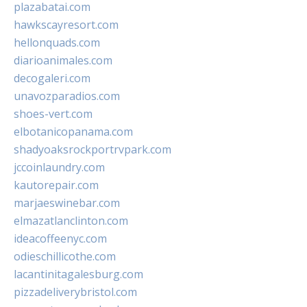
plazabatai.com
hawkscayresort.com
hellonquads.com
diarioanimales.com
decogaleri.com
unavozparadios.com
shoes-vert.com
elbotanicopanama.com
shadyoaksrockportrvpark.com
jccoinlaundry.com
kautorepair.com
marjaeswinebar.com
elmazatlanclinton.com
ideacoffeenyc.com
odieschillicothe.com
lacantinitagalesburg.com
pizzadeliverybristol.com