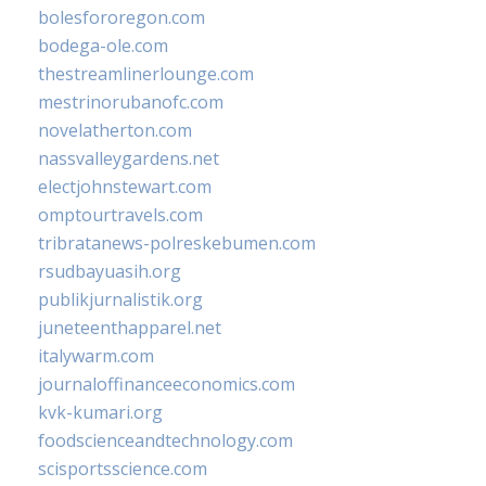
bolesfororegon.com
bodega-ole.com
thestreamlinerlounge.com
mestrinorubanofc.com
novelatherton.com
nassvalleygardens.net
electjohnstewart.com
omptourtravels.com
tribratanews-polreskebumen.com
rsudbayuasih.org
publikjurnalistik.org
juneteenthapparel.net
italywarm.com
journaloffinanceeconomics.com
kvk-kumari.org
foodscienceandtechnology.com
scisportsscience.com