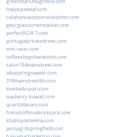
greenstarsmogcheck.com
happypawspl.com
callahansautoservicecenter.com
georgiascornermarket.com
perfectfit24-7.com
portugalprivatedriver.com
von-racer.com
coffeeshopcharleston.com
salon104mainstreet.com
alkaspringswater.com
318mainstreet8h.com
lovenailsspari.com
oakberry-kuwait.com
quartzliterary.com
friendsofbroderickpark.com
studiopiattellina.com
jannagrillspringfield.com
fujiyamacharleston.com