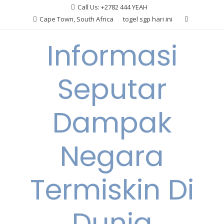
Skip
Call Us: +2782 444 YEAH
to
Cape Town, South Africa
togel sgp hari ini
content
Informasi
Seputar
Dampak
Negara
Termiskin Di
Dunia