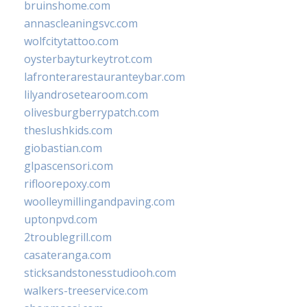
bruinshome.com
annascleaningsvc.com
wolfcitytattoo.com
oysterbayturkeytrot.com
lafronterarestauranteybar.com
lilyandrosetearoom.com
olivesburgberrypatch.com
theslushkids.com
giobastian.com
glpascensori.com
rifloorepoxy.com
woolleymillingandpaving.com
uptonpvd.com
2troublegrill.com
casateranga.com
sticksandstonesstudiooh.com
walkers-treeservice.com