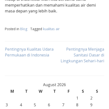
memperhatikan dan memahami kualitas air demi
masa depan yang lebih baik.
Posted in
Blog
Tagged
kualitas air
Post
Pentingnya Kualitas Udara
Pentingnya Menjaga
Permukaan di Indonesia
Sanitasi Dasar di
Lingkungan Sehari-hari
navigation
August 2026
M
T
W
T
F
S
S
1
2
3
4
5
6
7
8
9