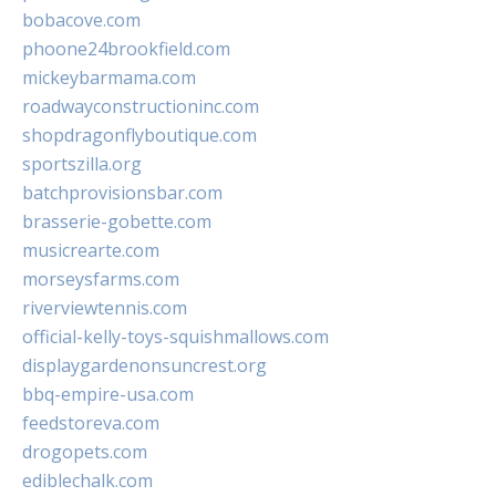
bobacove.com
phoone24brookfield.com
mickeybarmama.com
roadwayconstructioninc.com
shopdragonflyboutique.com
sportszilla.org
batchprovisionsbar.com
brasserie-gobette.com
musicrearte.com
morseysfarms.com
riverviewtennis.com
official-kelly-toys-squishmallows.com
displaygardenonsuncrest.org
bbq-empire-usa.com
feedstoreva.com
drogopets.com
ediblechalk.com