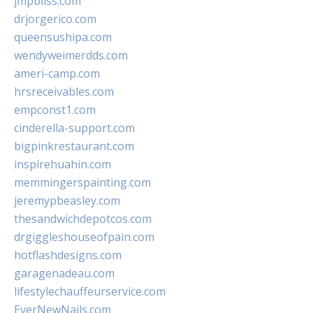
jmpbliss.com
drjorgerico.com
queensushipa.com
wendyweimerdds.com
ameri-camp.com
hrsreceivables.com
empconst1.com
cinderella-support.com
bigpinkrestaurant.com
inspirehuahin.com
memmingerspainting.com
jeremypbeasley.com
thesandwichdepotcos.com
drgiggleshouseofpain.com
hotflashdesigns.com
garagenadeau.com
lifestylechauffeurservice.com
EverNewNails.com