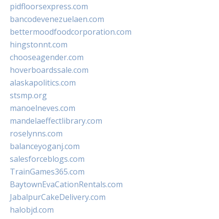
pidfloorsexpress.com
bancodevenezuelaen.com
bettermoodfoodcorporation.com
hingstonnt.com
chooseagender.com
hoverboardssale.com
alaskapolitics.com
stsmp.org
manoelneves.com
mandelaeffectlibrary.com
roselynns.com
balanceyoganj.com
salesforceblogs.com
TrainGames365.com
BaytownEvaCationRentals.com
JabalpurCakeDelivery.com
halobjd.com