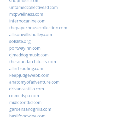
shopmossi.com
untamedcollectivesd.com
mxpwellness.com
infernocanine.com
thepaperhousecollection.com
allisonwillisholley.com
solslite.org
portwayinn.com
djmaddogmusic.com
thesoundarchitects.com
allin1roofing.com
keepjudgewebb.com
anatomyofadventure.com
drivancastillo.com
cmmedspa.com
midletontkd.com
gardensandgrills.com
basilfoodwine.com