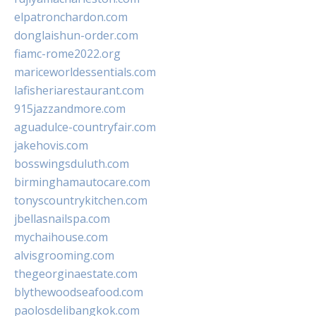
elpatronchardon.com
donglaishun-order.com
fiamc-rome2022.org
mariceworldessentials.com
lafisheriarestaurant.com
915jazzandmore.com
aguadulce-countryfair.com
jakehovis.com
bosswingsduluth.com
birminghamautocare.com
tonyscountrykitchen.com
jbellasnailspa.com
mychaihouse.com
alvisgrooming.com
thegeorginaestate.com
blythewoodseafood.com
paolosdelibangkok.com