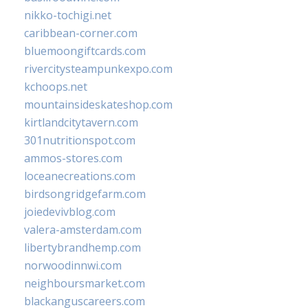
nikko-tochigi.net
caribbean-corner.com
bluemoongiftcards.com
rivercitysteampunkexpo.com
kchoops.net
mountainsideskateshop.com
kirtlandcitytavern.com
301nutritionspot.com
ammos-stores.com
loceanecreations.com
birdsongridgefarm.com
joiedevivblog.com
valera-amsterdam.com
libertybrandhemp.com
norwoodinnwi.com
neighboursmarket.com
blackanguscareers.com