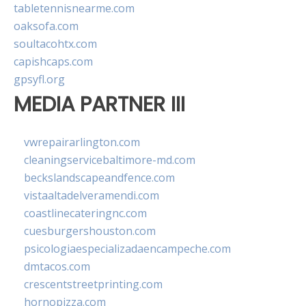
tabletennisnearme.com
oaksofa.com
soultacohtx.com
capishcaps.com
gpsyfl.org
MEDIA PARTNER III
vwrepairarlington.com
cleaningservicebaltimore-md.com
beckslandscapeandfence.com
vistaaltadelveramendi.com
coastlinecateringnc.com
cuesburgershouston.com
psicologiaespecializadaencampeche.com
dmtacos.com
crescentstreetprinting.com
hornopizza.com