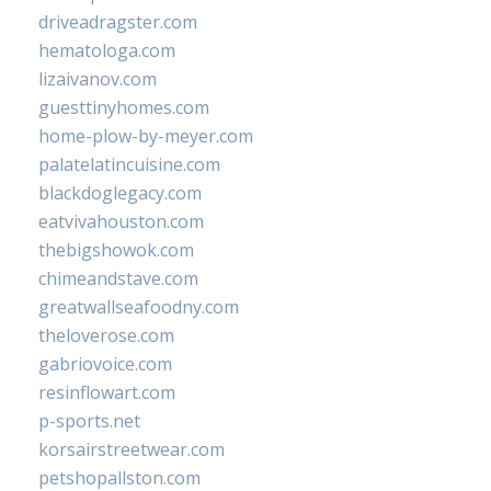
driveadragster.com
hematologa.com
lizaivanov.com
guesttinyhomes.com
home-plow-by-meyer.com
palatelatincuisine.com
blackdoglegacy.com
eatvivahouston.com
thebigshowok.com
chimeandstave.com
greatwallseafoodny.com
theloverose.com
gabriovoice.com
resinflowart.com
p-sports.net
korsairstreetwear.com
petshopallston.com