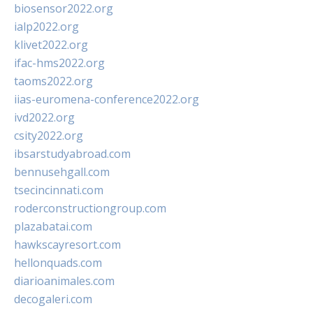
biosensor2022.org
ialp2022.org
klivet2022.org
ifac-hms2022.org
taoms2022.org
iias-euromena-conference2022.org
ivd2022.org
csity2022.org
ibsarstudyabroad.com
bennusehgall.com
tsecincinnati.com
roderconstructiongroup.com
plazabatai.com
hawkscayresort.com
hellonquads.com
diarioanimales.com
decogaleri.com