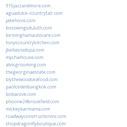
915jazzandmore.com
aguadulce-countryfair.com
jakehovis.com
bosswingsduluth.com
birminghamautocare.com
tonyscountrykitchen.com
jbellasnailspa.com
mychaihouse.com
alvisgrooming.com
thegeorginaestate.com
blythewoodseafood.com
paolosdelibangkok.com
bobacove.com
phoone24brookfield.com
mickeybarmama.com
roadwayconstructioninc.com
shopdragonflyboutique.com