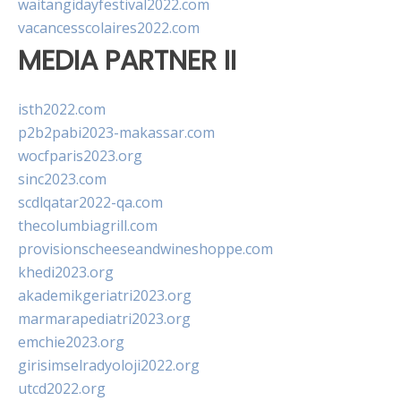
waitangidayfestival2022.com
vacancesscolaires2022.com
MEDIA PARTNER II
isth2022.com
p2b2pabi2023-makassar.com
wocfparis2023.org
sinc2023.com
scdlqatar2022-qa.com
thecolumbiagrill.com
provisionscheeseandwineshoppe.com
khedi2023.org
akademikgeriatri2023.org
marmarapediatri2023.org
emchie2023.org
girisimselradyoloji2022.org
utcd2022.org