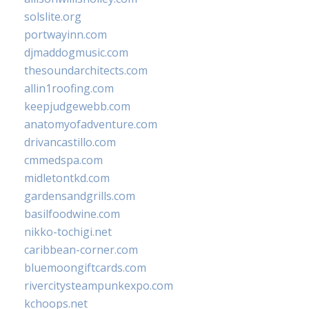
solslite.org
portwayinn.com
djmaddogmusic.com
thesoundarchitects.com
allin1roofing.com
keepjudgewebb.com
anatomyofadventure.com
drivancastillo.com
cmmedspa.com
midletontkd.com
gardensandgrills.com
basilfoodwine.com
nikko-tochigi.net
caribbean-corner.com
bluemoongiftcards.com
rivercitysteampunkexpo.com
kchoops.net