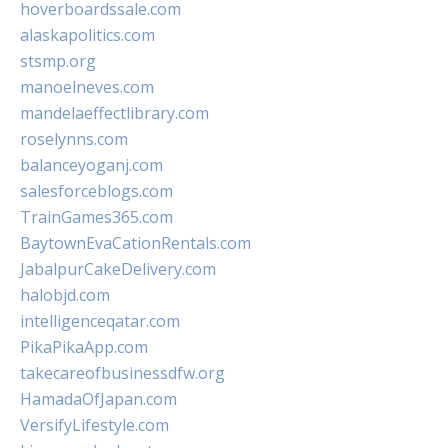
hoverboardssale.com
alaskapolitics.com
stsmp.org
manoelneves.com
mandelaeffectlibrary.com
roselynns.com
balanceyoganj.com
salesforceblogs.com
TrainGames365.com
BaytownEvaCationRentals.com
JabalpurCakeDelivery.com
halobjd.com
intelligenceqatar.com
PikaPikaApp.com
takecareofbusinessdfw.org
HamadaOfJapan.com
VersifyLifestyle.com