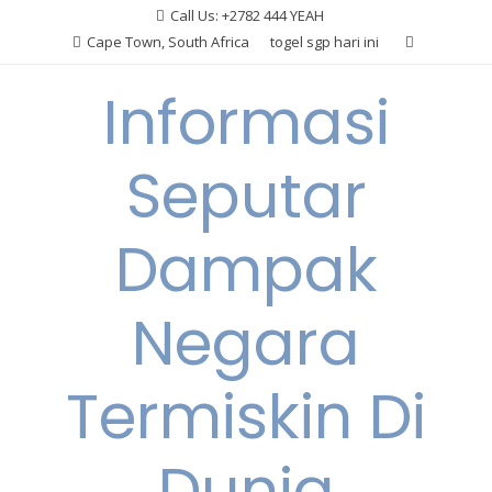
Skip
Call Us: +2782 444 YEAH
to
Cape Town, South Africa
togel sgp hari ini
content
Informasi
Seputar
Dampak
Negara
Termiskin Di
Dunia