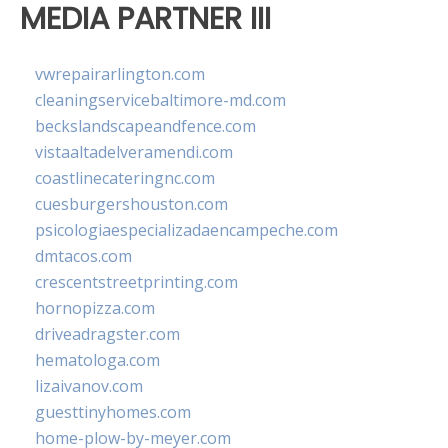
MEDIA PARTNER III
vwrepairarlington.com
cleaningservicebaltimore-md.com
beckslandscapeandfence.com
vistaaltadelveramendi.com
coastlinecateringnc.com
cuesburgershouston.com
psicologiaespecializadaencampeche.com
dmtacos.com
crescentstreetprinting.com
hornopizza.com
driveadragster.com
hematologa.com
lizaivanov.com
guesttinyhomes.com
home-plow-by-meyer.com