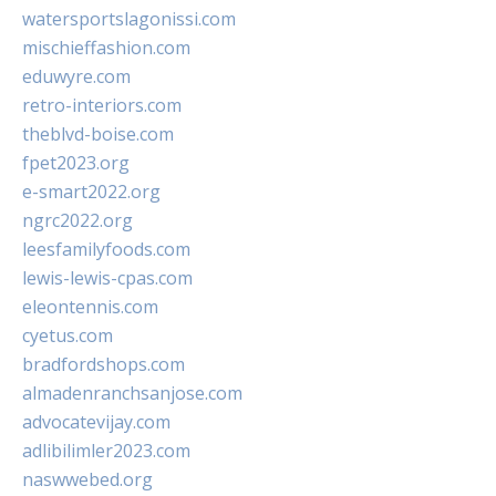
watersportslagonissi.com
mischieffashion.com
eduwyre.com
retro-interiors.com
theblvd-boise.com
fpet2023.org
e-smart2022.org
ngrc2022.org
leesfamilyfoods.com
lewis-lewis-cpas.com
eleontennis.com
cyetus.com
bradfordshops.com
almadenranchsanjose.com
advocatevijay.com
adlibilimler2023.com
naswwebed.org