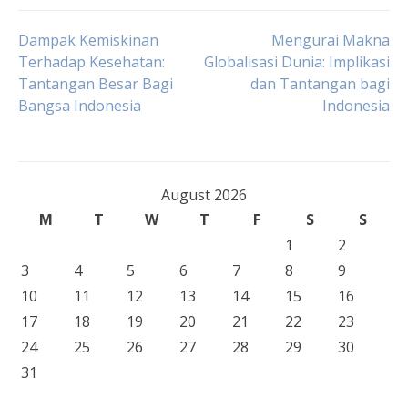
Post
Dampak Kemiskinan
Mengurai Makna
Terhadap Kesehatan:
Globalisasi Dunia: Implikasi
Tantangan Besar Bagi
dan Tantangan bagi
navigation
Bangsa Indonesia
Indonesia
August 2026
M
T
W
T
F
S
S
1
2
3
4
5
6
7
8
9
10
11
12
13
14
15
16
17
18
19
20
21
22
23
24
25
26
27
28
29
30
31