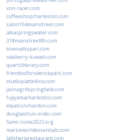
portugalprivatedriver.com
von-racer.com
coffeeshopcharleston.com
salon104mainstreet.com
alkaspringswater.com
318mainstreet8h.com
lovenailsspari.com
oakberry-kuwait.com
quartzliterary.com
friendsofbroderickpark.com
studiopiattellina.com
jannagrillspringfield.com
fujiyamacharleston.com
elpatronchardon.com
donglaishun-order.com
fiamc-rome2022.org
mariceworldessentials.com
lafisheriarestaurant.com