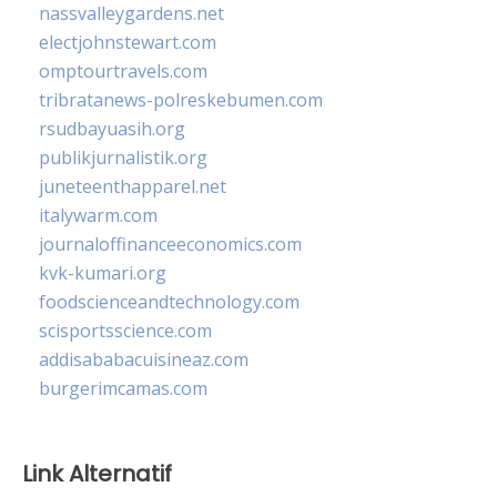
nassvalleygardens.net
electjohnstewart.com
omptourtravels.com
tribratanews-polreskebumen.com
rsudbayuasih.org
publikjurnalistik.org
juneteenthapparel.net
italywarm.com
journaloffinanceeconomics.com
kvk-kumari.org
foodscienceandtechnology.com
scisportsscience.com
addisababacuisineaz.com
burgerimcamas.com
Link Alternatif