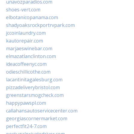
unavozparadios.com
shoes-vert.com
elbotanicopanama.com
shadyoaksrockportrvpark.com
jccoinlaundry.com
kautorepair.com
marjaeswinebar.com
elmazatlanclinton.com
ideacoffeenyc.com
odieschillicothe.com
lacantinitagalesburg.com
pizzadeliverybristol.com
greenstarsmogcheck.com
happypawspl.com
callahansautoservicecenter.com
georgiascornermarket.com
perfectfit24-7.com