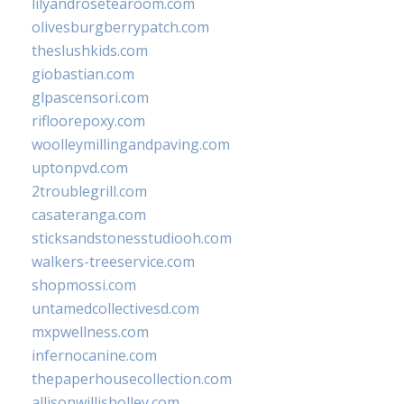
lilyandrosetearoom.com
olivesburgberrypatch.com
theslushkids.com
giobastian.com
glpascensori.com
rifloorepoxy.com
woolleymillingandpaving.com
uptonpvd.com
2troublegrill.com
casateranga.com
sticksandstonesstudiooh.com
walkers-treeservice.com
shopmossi.com
untamedcollectivesd.com
mxpwellness.com
infernocanine.com
thepaperhousecollection.com
allisonwillisholley.com