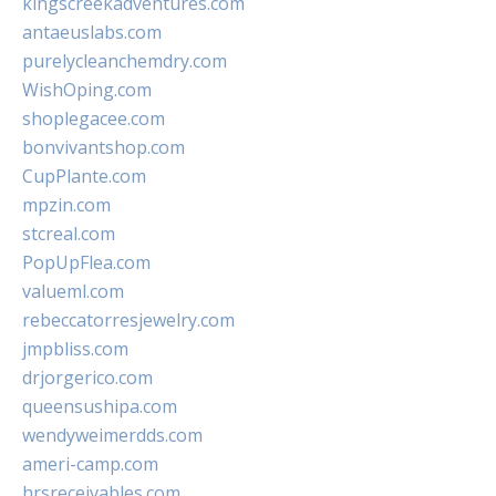
kingscreekadventures.com
antaeuslabs.com
purelycleanchemdry.com
WishOping.com
shoplegacee.com
bonvivantshop.com
CupPlante.com
mpzin.com
stcreal.com
PopUpFlea.com
valueml.com
rebeccatorresjewelry.com
jmpbliss.com
drjorgerico.com
queensushipa.com
wendyweimerdds.com
ameri-camp.com
hrsreceivables.com