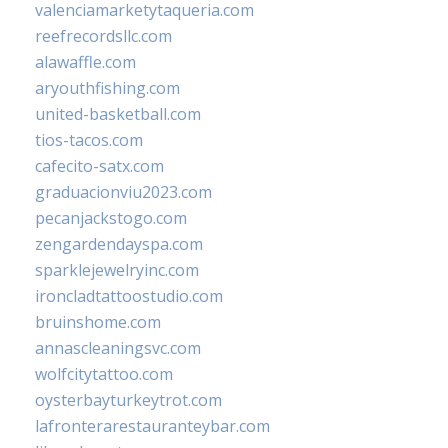
valenciamarketytaqueria.com
reefrecordsllc.com
alawaffle.com
aryouthfishing.com
united-basketball.com
tios-tacos.com
cafecito-satx.com
graduacionviu2023.com
pecanjackstogo.com
zengardendayspa.com
sparklejewelryinc.com
ironcladtattoostudio.com
bruinshome.com
annascleaningsvc.com
wolfcitytattoo.com
oysterbayturkeytrot.com
lafronterarestauranteybar.com