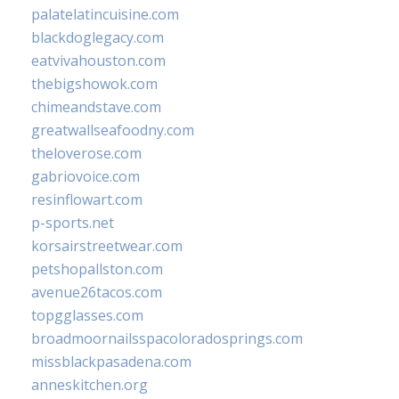
palatelatincuisine.com
blackdoglegacy.com
eatvivahouston.com
thebigshowok.com
chimeandstave.com
greatwallseafoodny.com
theloverose.com
gabriovoice.com
resinflowart.com
p-sports.net
korsairstreetwear.com
petshopallston.com
avenue26tacos.com
topgglasses.com
broadmoornailsspacoloradosprings.com
missblackpasadena.com
anneskitchen.org