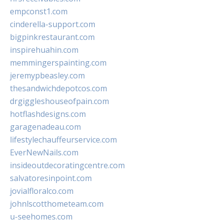
empconst1.com
cinderella-support.com
bigpinkrestaurant.com
inspirehuahin.com
memmingerspainting.com
jeremypbeasley.com
thesandwichdepotcos.com
drgiggleshouseofpain.com
hotflashdesigns.com
garagenadeau.com
lifestylechauffeurservice.com
EverNewNails.com
insideoutdecoratingcentre.com
salvatoresinpoint.com
jovialfloralco.com
johnlscotthometeam.com
u-seehomes.com