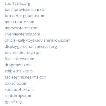
sportszilla.org
batchprovisionsbar.com
brasserie-gobette.com
musicrearte.com
morseysfarms.com
riverviewtennis.com
official-kelly-toys-squishmallows.com
displaygardenonsuncrest.org
bbq-empire-usa.com
feedstoreva.com
drogopets.com
ediblechalk.com
tabletennisnearme.com
oaksofa.com
soultacohtx.com
capishcaps.com
gpsyfl.org