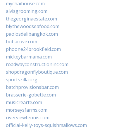
mychaihouse.com
alvisgrooming.com
thegeorginaestate.com
blythewoodseafood.com
paolosdelibangkok.com
bobacove.com
phoone24brookfield.com
mickeybarmama.com
roadwayconstructioninc.com
shopdragonflyboutique.com
sportszilla.org
batchprovisionsbar.com
brasserie-gobette.com
musicrearte.com
morseysfarms.com
riverviewtennis.com
official-kelly-toys-squishmallows.com