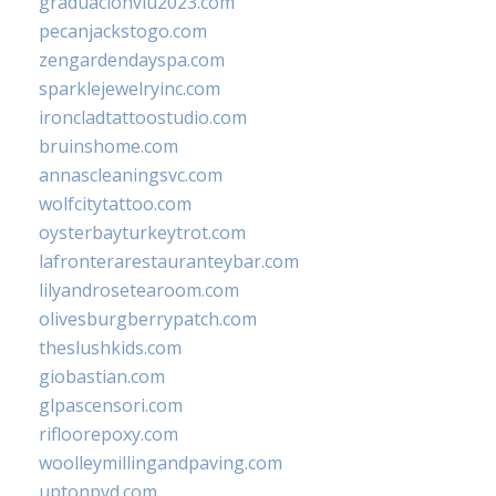
graduacionviu2023.com
pecanjackstogo.com
zengardendayspa.com
sparklejewelryinc.com
ironcladtattoostudio.com
bruinshome.com
annascleaningsvc.com
wolfcitytattoo.com
oysterbayturkeytrot.com
lafronterarestauranteybar.com
lilyandrosetearoom.com
olivesburgberrypatch.com
theslushkids.com
giobastian.com
glpascensori.com
rifloorepoxy.com
woolleymillingandpaving.com
uptonpvd.com