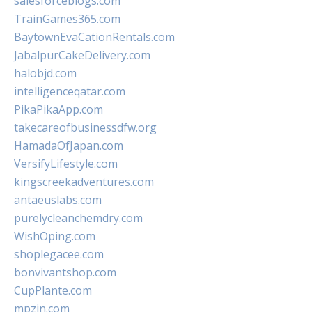
salesforceblogs.com
TrainGames365.com
BaytownEvaCationRentals.com
JabalpurCakeDelivery.com
halobjd.com
intelligenceqatar.com
PikaPikaApp.com
takecareofbusinessdfw.org
HamadaOfJapan.com
VersifyLifestyle.com
kingscreekadventures.com
antaeuslabs.com
purelycleanchemdry.com
WishOping.com
shoplegacee.com
bonvivantshop.com
CupPlante.com
mpzin.com