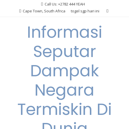
Skip
Call Us: +2782 444 YEAH
to
Cape Town, South Africa
togel sgp hari ini
content
Informasi
Seputar
Dampak
Negara
Termiskin Di
Dunia