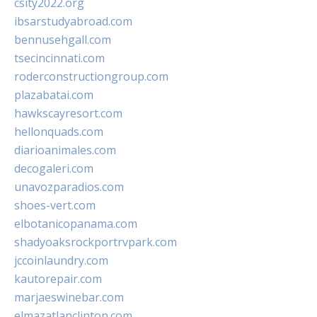
csity2022.org
ibsarstudyabroad.com
bennusehgall.com
tsecincinnati.com
roderconstructiongroup.com
plazabatai.com
hawkscayresort.com
hellonquads.com
diarioanimales.com
decogaleri.com
unavozparadios.com
shoes-vert.com
elbotanicopanama.com
shadyoaksrockportrvpark.com
jccoinlaundry.com
kautorepair.com
marjaeswinebar.com
elmazatlanclinton.com