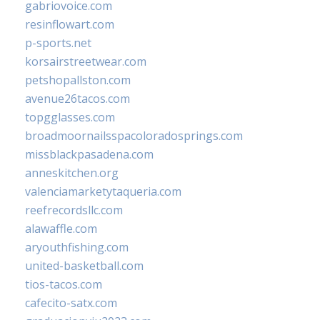
gabriovoice.com
resinflowart.com
p-sports.net
korsairstreetwear.com
petshopallston.com
avenue26tacos.com
topgglasses.com
broadmoornailsspacoloradosprings.com
missblackpasadena.com
anneskitchen.org
valenciamarketytaqueria.com
reefrecordsllc.com
alawaffle.com
aryouthfishing.com
united-basketball.com
tios-tacos.com
cafecito-satx.com