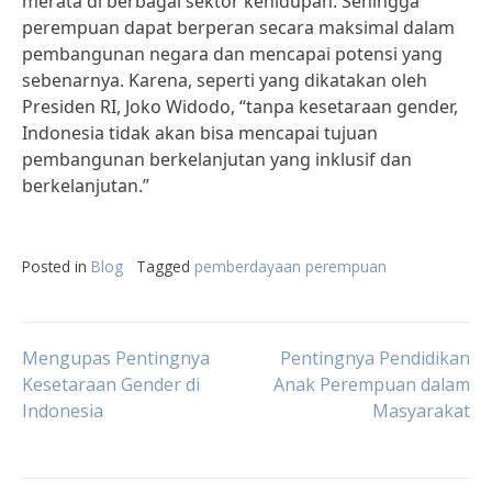
merata di berbagai sektor kehidupan. Sehingga
perempuan dapat berperan secara maksimal dalam
pembangunan negara dan mencapai potensi yang
sebenarnya. Karena, seperti yang dikatakan oleh
Presiden RI, Joko Widodo, “tanpa kesetaraan gender,
Indonesia tidak akan bisa mencapai tujuan
pembangunan berkelanjutan yang inklusif dan
berkelanjutan.”
Posted in
Blog
Tagged
pemberdayaan perempuan
Post
Mengupas Pentingnya
Pentingnya Pendidikan
Kesetaraan Gender di
Anak Perempuan dalam
Indonesia
Masyarakat
navigation