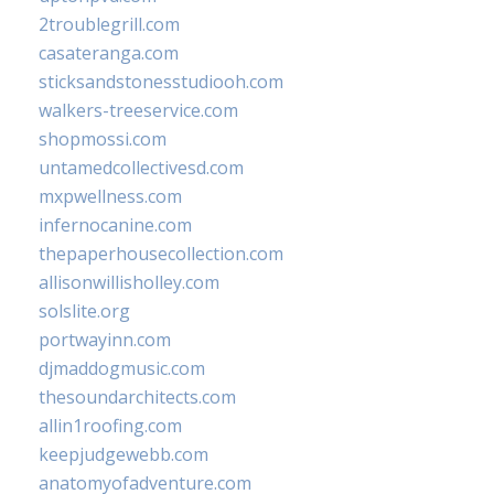
2troublegrill.com
casateranga.com
sticksandstonesstudiooh.com
walkers-treeservice.com
shopmossi.com
untamedcollectivesd.com
mxpwellness.com
infernocanine.com
thepaperhousecollection.com
allisonwillisholley.com
solslite.org
portwayinn.com
djmaddogmusic.com
thesoundarchitects.com
allin1roofing.com
keepjudgewebb.com
anatomyofadventure.com