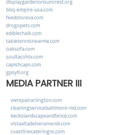
displaygardenonsuncrest.org
bbq-empire-usa.com
feedstoreva.com
drogopets.com
ediblechalk.com
tabletennisnearme.com
oaksofa.com
soultacohtx.com
capishcaps.com
gpsyfl.org
MEDIA PARTNER III
vwrepairarlington.com
cleaningservicebaltimore-md.com
beckslandscapeandfence.com
vistaaltadelveramendi.com
coastlinecateringnc.com