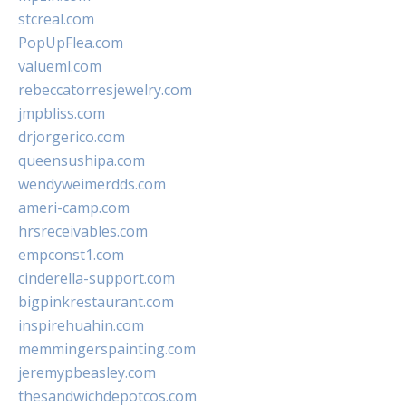
stcreal.com
PopUpFlea.com
valueml.com
rebeccatorresjewelry.com
jmpbliss.com
drjorgerico.com
queensushipa.com
wendyweimerdds.com
ameri-camp.com
hrsreceivables.com
empconst1.com
cinderella-support.com
bigpinkrestaurant.com
inspirehuahin.com
memmingerspainting.com
jeremypbeasley.com
thesandwichdepotcos.com