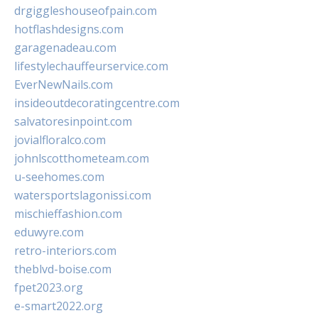
drgiggleshouseofpain.com
hotflashdesigns.com
garagenadeau.com
lifestylechauffeurservice.com
EverNewNails.com
insideoutdecoratingcentre.com
salvatoresinpoint.com
jovialfloralco.com
johnlscotthometeam.com
u-seehomes.com
watersportslagonissi.com
mischieffashion.com
eduwyre.com
retro-interiors.com
theblvd-boise.com
fpet2023.org
e-smart2022.org