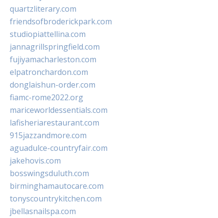
quartzliterary.com
friendsofbroderickpark.com
studiopiattellina.com
jannagrillspringfield.com
fujiyamacharleston.com
elpatronchardon.com
donglaishun-order.com
fiamc-rome2022.org
mariceworldessentials.com
lafisheriarestaurant.com
915jazzandmore.com
aguadulce-countryfair.com
jakehovis.com
bosswingsduluth.com
birminghamautocare.com
tonyscountrykitchen.com
jbellasnailspa.com