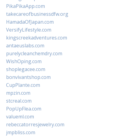
PikaPikaApp.com
takecareofbusinessdfw.org
HamadaOfJapan.com
VersifyLifestyle.com
kingscreekadventures.com
antaeuslabs.com
purelycleanchemdry.com
WishOping.com
shoplegacee.com
bonvivantshop.com
CupPlante.com
mpzin.com
stcreal.com
PopUpFlea.com
valueml.com
rebeccatorresjewelry.com
jmpbliss.com