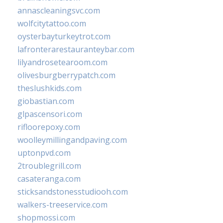
annascleaningsvc.com
wolfcitytattoo.com
oysterbayturkeytrot.com
lafronterarestauranteybar.com
lilyandrosetearoom.com
olivesburgberrypatch.com
theslushkids.com
giobastian.com
glpascensori.com
rifloorepoxy.com
woolleymillingandpaving.com
uptonpvd.com
2troublegrill.com
casateranga.com
sticksandstonesstudiooh.com
walkers-treeservice.com
shopmossi.com