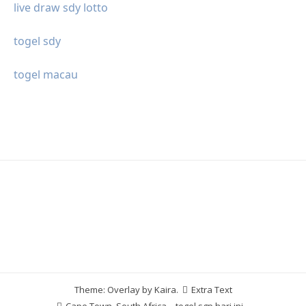
live draw sdy lotto
togel sdy
togel macau
Theme: Overlay by
Kaira
.
Extra Text
Cape Town, South Africa
togel sgp hari ini