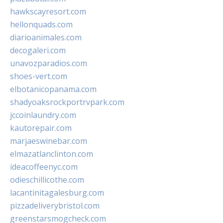
hawkscayresort.com
hellonquads.com
diarioanimales.com
decogaleri.com
unavozparadios.com
shoes-vert.com
elbotanicopanama.com
shadyoaksrockportrvpark.com
jccoinlaundry.com
kautorepair.com
marjaeswinebar.com
elmazatlanclinton.com
ideacoffeenyc.com
odieschillicothe.com
lacantinitagalesburg.com
pizzadeliverybristol.com
greenstarsmogcheck.com