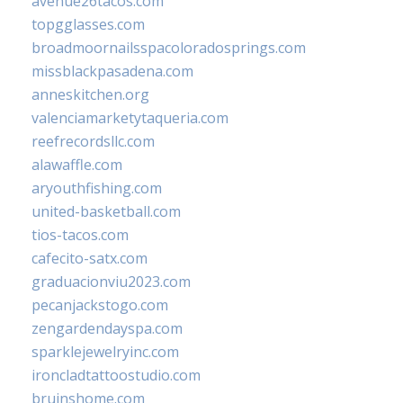
avenue26tacos.com
topgglasses.com
broadmoornailsspacoloradosprings.com
missblackpasadena.com
anneskitchen.org
valenciamarketytaqueria.com
reefrecordsllc.com
alawaffle.com
aryouthfishing.com
united-basketball.com
tios-tacos.com
cafecito-satx.com
graduacionviu2023.com
pecanjackstogo.com
zengardendayspa.com
sparklejewelryinc.com
ironcladtattoostudio.com
bruinshome.com