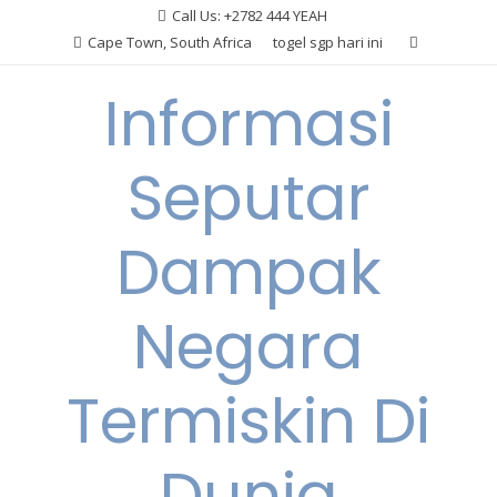
Skip
Call Us: +2782 444 YEAH
to
Cape Town, South Africa
togel sgp hari ini
content
Informasi
Seputar
Dampak
Negara
Termiskin Di
Dunia