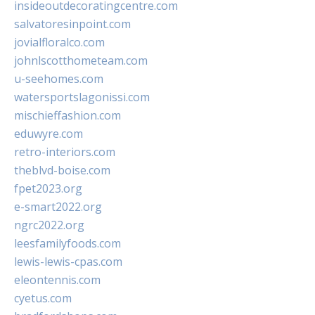
insideoutdecoratingcentre.com
salvatoresinpoint.com
jovialfloralco.com
johnlscotthometeam.com
u-seehomes.com
watersportslagonissi.com
mischieffashion.com
eduwyre.com
retro-interiors.com
theblvd-boise.com
fpet2023.org
e-smart2022.org
ngrc2022.org
leesfamilyfoods.com
lewis-lewis-cpas.com
eleontennis.com
cyetus.com