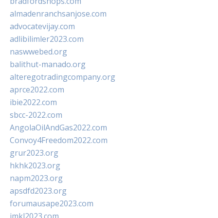
bradfordshops.com
almadenranchsanjose.com
advocatevijay.com
adlibilimler2023.com
naswwebed.org
balithut-manado.org
alteregotradingcompany.org
aprce2022.com
ibie2022.com
sbcc-2022.com
AngolaOilAndGas2022.com
Convoy4Freedom2022.com
grur2023.org
hkhk2023.org
napm2023.org
apsdfd2023.org
forumausape2023.com
imkl2023.com