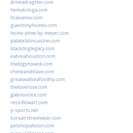
driveadragster.com
hematologa.com
lizaivanov.com
guesttinyhomes.com
home-plow-by-meyer.com
palatelatincuisine.com
blackdoglegacy.com
eatvivahouston.com
thebigshowok.com
chimeandstave.com
greatwallseafoodny.com
theloverose.com
gabriovoice.com
resinflowart.com
p-sports.net
korsairstreetwear.com
petshopallston.com