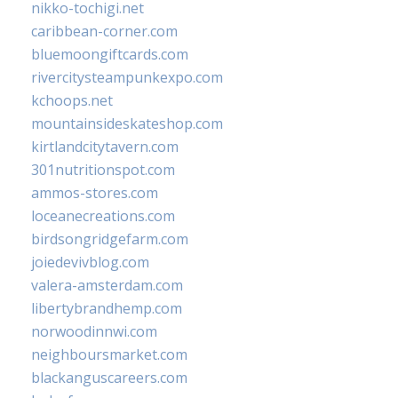
nikko-tochigi.net
caribbean-corner.com
bluemoongiftcards.com
rivercitysteampunkexpo.com
kchoops.net
mountainsideskateshop.com
kirtlandcitytavern.com
301nutritionspot.com
ammos-stores.com
loceanecreations.com
birdsongridgefarm.com
joiedevivblog.com
valera-amsterdam.com
libertybrandhemp.com
norwoodinnwi.com
neighboursmarket.com
blackanguscareers.com