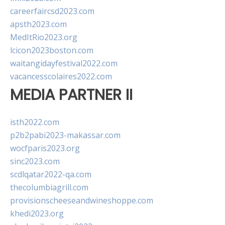
careerfaircsd2023.com
apsth2023.com
MedItRio2023.org
lcicon2023boston.com
waitangidayfestival2022.com
vacancesscolaires2022.com
MEDIA PARTNER II
isth2022.com
p2b2pabi2023-makassar.com
wocfparis2023.org
sinc2023.com
scdlqatar2022-qa.com
thecolumbiagrill.com
provisionscheeseandwineshoppe.com
khedi2023.org