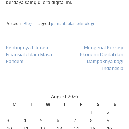
berdaya saing di era digital ini.
Posted in
Blog
Tagged
pemanfaatan teknologi
Post
Pentingnya Literasi
Mengenal Konsep
Finansial dalam Masa
Ekonomi Digital dan
Pandemi
Dampaknya bagi
navigation
Indonesia
August 2026
M
T
W
T
F
S
S
1
2
3
4
5
6
7
8
9
10
11
12
13
14
15
16