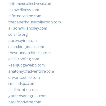
untamedcollectivesd.com
mxpwellness.com
infernocanine.com
thepaperhousecollection.com
allisonwillisholley.com
solslite.org
portwayinn.com
djmaddogmusic.com
thesoundarchitects.com
allin1roofing.com
keepjudgewebb.com
anatomyofadventure.com
drivancastillo.com
cmmedspa.com
midletontkd.com
gardensandgrills.com
basilfoodwine.com