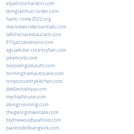
elpatronchardon.com
donglaishun-order.com
fiamc-rome2022.org
mariceworldessentials.com
lafisheriarestaurant.com
915jazzandmore.com
aguadulce-countryfair.com
jakehovis.com
bosswingsduluth.com
birminghamautocare.com
tonyscountrykitchen.com
jbellasnailspa.com
mychaihouse.com
alvisgrooming.com
thegeorginaestate.com
blythewoodseafood.com
paolosdelibangkok.com