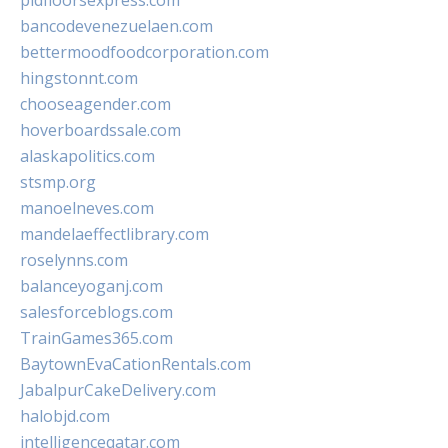
pidfloorsexpress.com
bancodevenezuelaen.com
bettermoodfoodcorporation.com
hingstonnt.com
chooseagender.com
hoverboardssale.com
alaskapolitics.com
stsmp.org
manoelneves.com
mandelaeffectlibrary.com
roselynns.com
balanceyoganj.com
salesforceblogs.com
TrainGames365.com
BaytownEvaCationRentals.com
JabalpurCakeDelivery.com
halobjd.com
intelligenceqatar.com