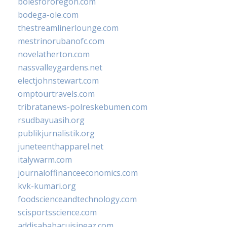
bolesfororegon.com
bodega-ole.com
thestreamlinerlounge.com
mestrinorubanofc.com
novelatherton.com
nassvalleygardens.net
electjohnstewart.com
omptourtravels.com
tribratanews-polreskebumen.com
rsudbayuasih.org
publikjurnalistik.org
juneteenthapparel.net
italywarm.com
journaloffinanceeconomics.com
kvk-kumari.org
foodscienceandtechnology.com
scisportsscience.com
addisababacuisineaz.com