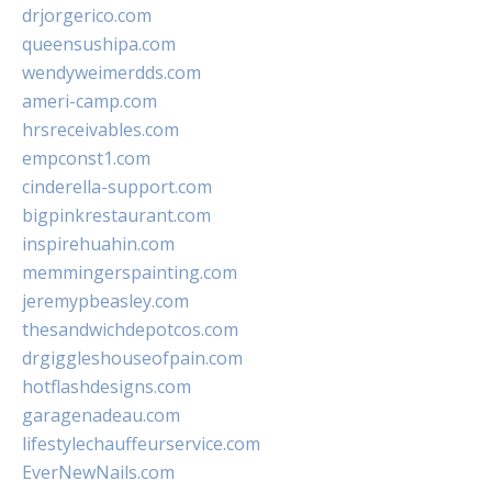
drjorgerico.com
queensushipa.com
wendyweimerdds.com
ameri-camp.com
hrsreceivables.com
empconst1.com
cinderella-support.com
bigpinkrestaurant.com
inspirehuahin.com
memmingerspainting.com
jeremypbeasley.com
thesandwichdepotcos.com
drgiggleshouseofpain.com
hotflashdesigns.com
garagenadeau.com
lifestylechauffeurservice.com
EverNewNails.com