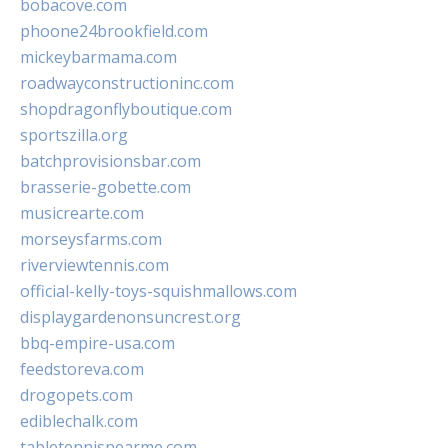
bobacove.com
phoone24brookfield.com
mickeybarmama.com
roadwayconstructioninc.com
shopdragonflyboutique.com
sportszilla.org
batchprovisionsbar.com
brasserie-gobette.com
musicrearte.com
morseysfarms.com
riverviewtennis.com
official-kelly-toys-squishmallows.com
displaygardenonsuncrest.org
bbq-empire-usa.com
feedstoreva.com
drogopets.com
ediblechalk.com
tabletennisnearme.com