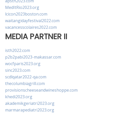
apsth2023.com
MedItRio2023.org
lcicon2023boston.com
waitangidayfestival2022.com
vacancesscolaires2022.com
MEDIA PARTNER II
isth2022.com
p2b2pabi2023-makassar.com
wocfparis2023.org
sinc2023.com
scdlqatar2022-qa.com
thecolumbiagrill.com
provisionscheeseandwineshoppe.com
khedi2023.org
akademikgeriatri2023.org
marmarapediatri2023.org