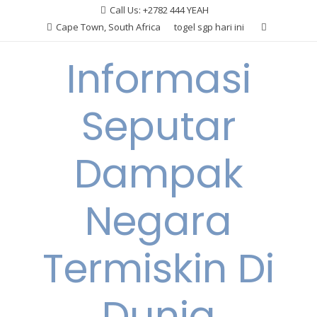
Skip
Call Us: +2782 444 YEAH
to
Cape Town, South Africa
togel sgp hari ini
content
Informasi
Seputar
Dampak
Negara
Termiskin Di
Dunia