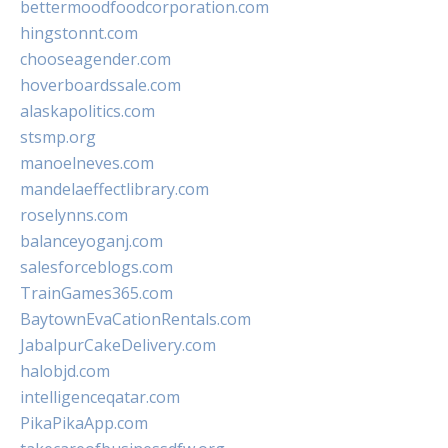
bettermoodfoodcorporation.com
hingstonnt.com
chooseagender.com
hoverboardssale.com
alaskapolitics.com
stsmp.org
manoelneves.com
mandelaeffectlibrary.com
roselynns.com
balanceyoganj.com
salesforceblogs.com
TrainGames365.com
BaytownEvaCationRentals.com
JabalpurCakeDelivery.com
halobjd.com
intelligenceqatar.com
PikaPikaApp.com