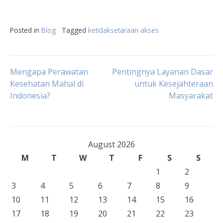
Posted in
Blog
Tagged
ketidaksetaraan akses
Post
Mengapa Perawatan
Pentingnya Layanan Dasar
Kesehatan Mahal di
untuk Kesejahteraan
Indonesia?
Masyarakat
navigation
August 2026
M
T
W
T
F
S
S
1
2
3
4
5
6
7
8
9
10
11
12
13
14
15
16
17
18
19
20
21
22
23