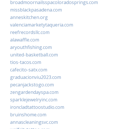
broadmoornailsspacoloradosprings.com
missblackpasadena.com
anneskitchen.org
valenciamarketytaqueria.com
reefrecordsllc.com
alawaffle.com
aryouthfishing.com
united-basketball.com
tios-tacos.com
cafecito-satx.com
graduacionviu2023.com
pecanjackstogo.com
zengardendayspa.com
sparklejewelryinc.com
ironcladtattoostudio.com
bruinshome.com
annascleaningsvc.com