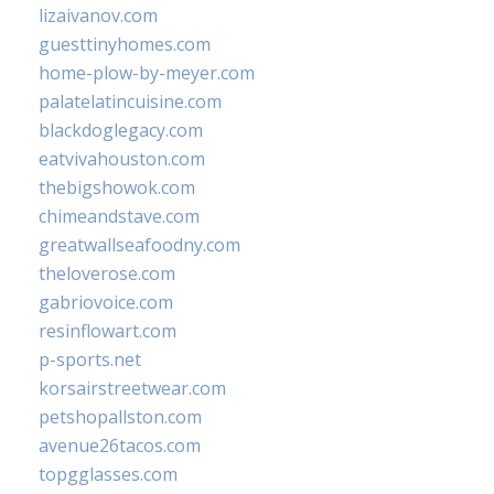
lizaivanov.com
guesttinyhomes.com
home-plow-by-meyer.com
palatelatincuisine.com
blackdoglegacy.com
eatvivahouston.com
thebigshowok.com
chimeandstave.com
greatwallseafoodny.com
theloverose.com
gabriovoice.com
resinflowart.com
p-sports.net
korsairstreetwear.com
petshopallston.com
avenue26tacos.com
topgglasses.com