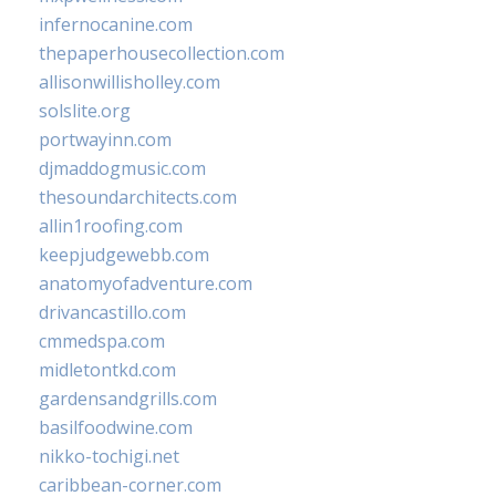
infernocanine.com
thepaperhousecollection.com
allisonwillisholley.com
solslite.org
portwayinn.com
djmaddogmusic.com
thesoundarchitects.com
allin1roofing.com
keepjudgewebb.com
anatomyofadventure.com
drivancastillo.com
cmmedspa.com
midletontkd.com
gardensandgrills.com
basilfoodwine.com
nikko-tochigi.net
caribbean-corner.com