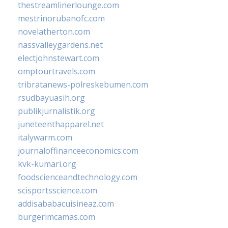
thestreamlinerlounge.com
mestrinorubanofc.com
novelatherton.com
nassvalleygardens.net
electjohnstewart.com
omptourtravels.com
tribratanews-polreskebumen.com
rsudbayuasih.org
publikjurnalistik.org
juneteenthapparel.net
italywarm.com
journaloffinanceeconomics.com
kvk-kumari.org
foodscienceandtechnology.com
scisportsscience.com
addisababacuisineaz.com
burgerimcamas.com