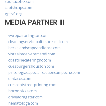
soultacohtx.com
capishcaps.com
gpsyfl.org
MEDIA PARTNER III
vwrepairarlington.com
cleaningservicebaltimore-md.com
beckslandscapeandfence.com
vistaaltadelveramendi.com
coastlinecateringnc.com
cuesburgershouston.com
psicologiaespecializadaencampeche.com
dmtacos.com
crescentstreetprinting.com
hornopizza.com
driveadragster.com
hematologa.com