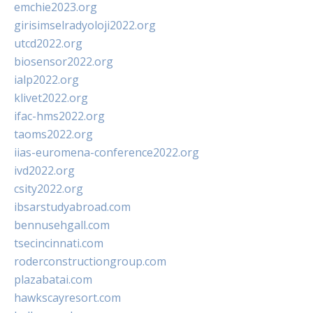
emchie2023.org
girisimselradyoloji2022.org
utcd2022.org
biosensor2022.org
ialp2022.org
klivet2022.org
ifac-hms2022.org
taoms2022.org
iias-euromena-conference2022.org
ivd2022.org
csity2022.org
ibsarstudyabroad.com
bennusehgall.com
tsecincinnati.com
roderconstructiongroup.com
plazabatai.com
hawkscayresort.com