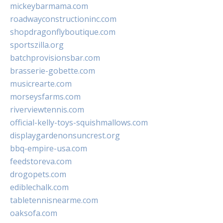
mickeybarmama.com
roadwayconstructioninc.com
shopdragonflyboutique.com
sportszilla.org
batchprovisionsbar.com
brasserie-gobette.com
musicrearte.com
morseysfarms.com
riverviewtennis.com
official-kelly-toys-squishmallows.com
displaygardenonsuncrest.org
bbq-empire-usa.com
feedstoreva.com
drogopets.com
ediblechalk.com
tabletennisnearme.com
oaksofa.com