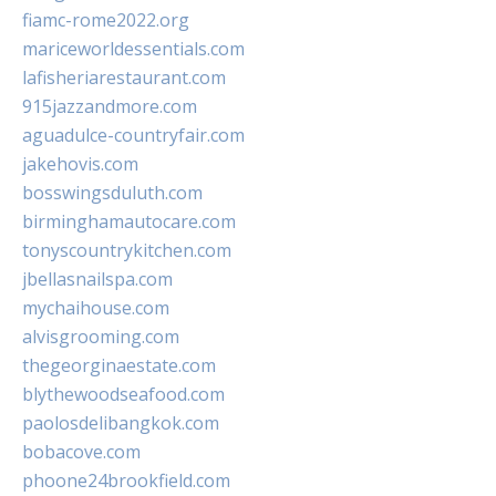
fiamc-rome2022.org
mariceworldessentials.com
lafisheriarestaurant.com
915jazzandmore.com
aguadulce-countryfair.com
jakehovis.com
bosswingsduluth.com
birminghamautocare.com
tonyscountrykitchen.com
jbellasnailspa.com
mychaihouse.com
alvisgrooming.com
thegeorginaestate.com
blythewoodseafood.com
paolosdelibangkok.com
bobacove.com
phoone24brookfield.com