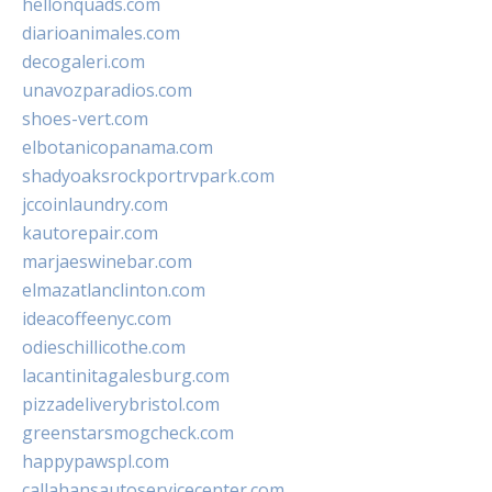
hellonquads.com
diarioanimales.com
decogaleri.com
unavozparadios.com
shoes-vert.com
elbotanicopanama.com
shadyoaksrockportrvpark.com
jccoinlaundry.com
kautorepair.com
marjaeswinebar.com
elmazatlanclinton.com
ideacoffeenyc.com
odieschillicothe.com
lacantinitagalesburg.com
pizzadeliverybristol.com
greenstarsmogcheck.com
happypawspl.com
callahansautoservicecenter.com