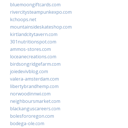
bluemoongiftcards.com
rivercitysteampunkexpo.com
kchoops.net
mountainsideskateshop.com
kirtlandcitytavern.com
301nutritionspot.com
ammos-stores.com
loceanecreations.com
birdsongridgefarm.com
joiedevivblog.com
valera-amsterdam.com
libertybrandhemp.com
norwoodinnwi.com
neighboursmarket.com
blackanguscareers.com
bolesfororegon.com
bodega-ole.com