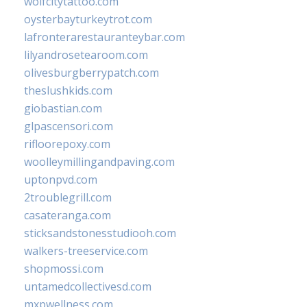
wolfcitytattoo.com
oysterbayturkeytrot.com
lafronterarestauranteybar.com
lilyandrosetearoom.com
olivesburgberrypatch.com
theslushkids.com
giobastian.com
glpascensori.com
rifloorepoxy.com
woolleymillingandpaving.com
uptonpvd.com
2troublegrill.com
casateranga.com
sticksandstonesstudiooh.com
walkers-treeservice.com
shopmossi.com
untamedcollectivesd.com
mxpwellness.com