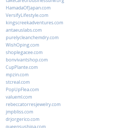
takecareofbusinessdfw.org
HamadaOfJapan.com
VersifyLifestyle.com
kingscreekadventures.com
antaeuslabs.com
purelycleanchemdry.com
WishOping.com
shoplegacee.com
bonvivantshop.com
CupPlante.com
mpzin.com
stcreal.com
PopUpFlea.com
valueml.com
rebeccatorresjewelry.com
jmpbliss.com
drjorgerico.com
queensushipa.com