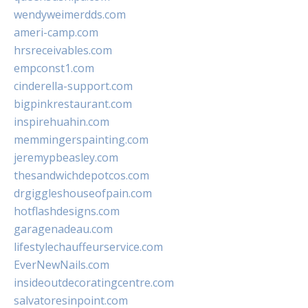
wendyweimerdds.com
ameri-camp.com
hrsreceivables.com
empconst1.com
cinderella-support.com
bigpinkrestaurant.com
inspirehuahin.com
memmingerspainting.com
jeremypbeasley.com
thesandwichdepotcos.com
drgiggleshouseofpain.com
hotflashdesigns.com
garagenadeau.com
lifestylechauffeurservice.com
EverNewNails.com
insideoutdecoratingcentre.com
salvatoresinpoint.com