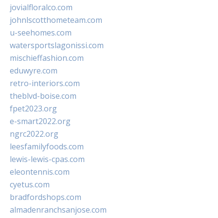
jovialfloralco.com
johnlscotthometeam.com
u-seehomes.com
watersportslagonissi.com
mischieffashion.com
eduwyre.com
retro-interiors.com
theblvd-boise.com
fpet2023.org
e-smart2022.org
ngrc2022.org
leesfamilyfoods.com
lewis-lewis-cpas.com
eleontennis.com
cyetus.com
bradfordshops.com
almadenranchsanjose.com