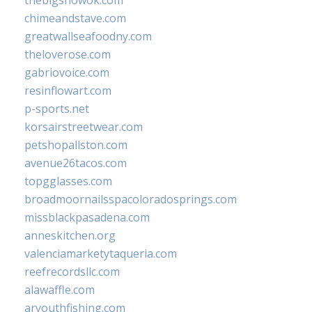
chimeandstave.com
greatwallseafoodny.com
theloverose.com
gabriovoice.com
resinflowart.com
p-sports.net
korsairstreetwear.com
petshopallston.com
avenue26tacos.com
topgglasses.com
broadmoornailsspacoloradosprings.com
missblackpasadena.com
anneskitchen.org
valenciamarketytaqueria.com
reefrecordsllc.com
alawaffle.com
aryouthfishing.com