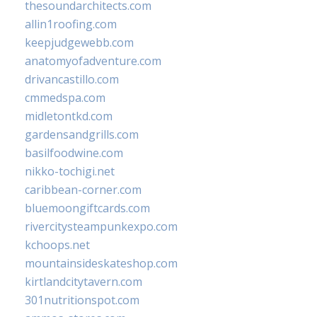
thesoundarchitects.com
allin1roofing.com
keepjudgewebb.com
anatomyofadventure.com
drivancastillo.com
cmmedspa.com
midletontkd.com
gardensandgrills.com
basilfoodwine.com
nikko-tochigi.net
caribbean-corner.com
bluemoongiftcards.com
rivercitysteampunkexpo.com
kchoops.net
mountainsideskateshop.com
kirtlandcitytavern.com
301nutritionspot.com