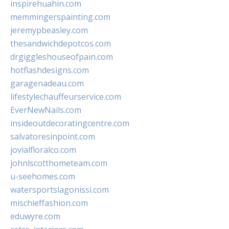
inspirehuahin.com
memmingerspainting.com
jeremypbeasley.com
thesandwichdepotcos.com
drgiggleshouseofpain.com
hotflashdesigns.com
garagenadeau.com
lifestylechauffeurservice.com
EverNewNails.com
insideoutdecoratingcentre.com
salvatoresinpoint.com
jovialfloralco.com
johnlscotthometeam.com
u-seehomes.com
watersportslagonissi.com
mischieffashion.com
eduwyre.com