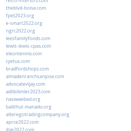
retro-interiors.com
theblvd-boise.com
fpet2023.org
e-smart2022.org
ngrc2022.org
leesfamilyfoods.com
lewis-lewis-cpas.com
eleontennis.com
cyetus.com
bradfordshops.com
almadenranchsanjose.com
advocatevijay.com
adlibilimler2023.com
naswwebed.org
balithut-manado.org
alteregotradingcompany.org
aprce2022.com
ibie2022.com