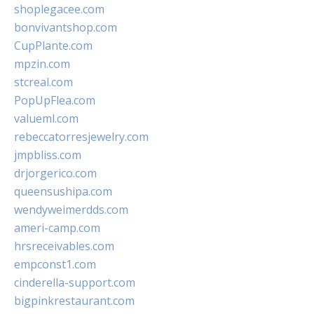
shoplegacee.com
bonvivantshop.com
CupPlante.com
mpzin.com
stcreal.com
PopUpFlea.com
valueml.com
rebeccatorresjewelry.com
jmpbliss.com
drjorgerico.com
queensushipa.com
wendyweimerdds.com
ameri-camp.com
hrsreceivables.com
empconst1.com
cinderella-support.com
bigpinkrestaurant.com