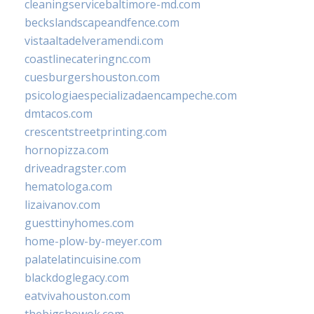
cleaningservicebaltimore-md.com
beckslandscapeandfence.com
vistaaltadelveramendi.com
coastlinecateringnc.com
cuesburgershouston.com
psicologiaespecializadaencampeche.com
dmtacos.com
crescentstreetprinting.com
hornopizza.com
driveadragster.com
hematologa.com
lizaivanov.com
guesttinyhomes.com
home-plow-by-meyer.com
palatelatincuisine.com
blackdoglegacy.com
eatvivahouston.com
thebigshowok.com