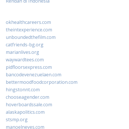
Rendah di Indonesia
okhealthcareers.com
theintexperience.com
unboundedthefilm.com
catfriends-bg.org
marianlives.org
waywardtees.com
pidfloorsexpress.com
bancodevenezuelaen.com
bettermoodfoodcorporation.com
hingstonnt.com
chooseagender.com
hoverboardssale.com
alaskapolitics.com
stsmp.org
manoelneves.com