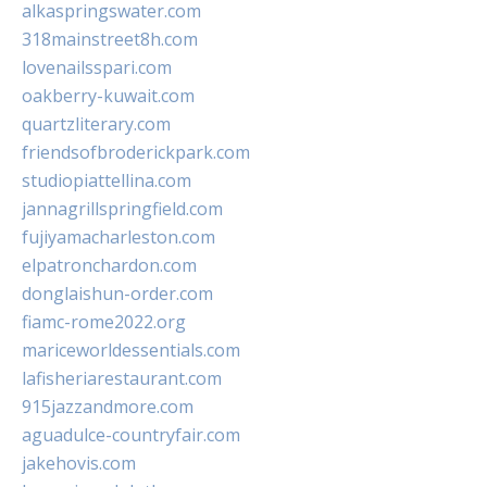
alkaspringswater.com
318mainstreet8h.com
lovenailsspari.com
oakberry-kuwait.com
quartzliterary.com
friendsofbroderickpark.com
studiopiattellina.com
jannagrillspringfield.com
fujiyamacharleston.com
elpatronchardon.com
donglaishun-order.com
fiamc-rome2022.org
mariceworldessentials.com
lafisheriarestaurant.com
915jazzandmore.com
aguadulce-countryfair.com
jakehovis.com