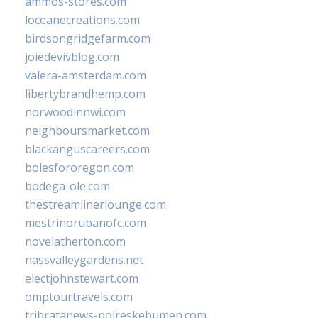
ammos-stores.com
loceanecreations.com
birdsongridgefarm.com
joiedevivblog.com
valera-amsterdam.com
libertybrandhemp.com
norwoodinnwi.com
neighboursmarket.com
blackanguscareers.com
bolesfororegon.com
bodega-ole.com
thestreamlinerlounge.com
mestrinorubanofc.com
novelatherton.com
nassvalleygardens.net
electjohnstewart.com
omptourtravels.com
tribratanews-polreskebumen.com