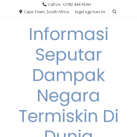
Skip
Call Us: +2782 444 YEAH
to
Cape Town, South Africa
togel sgp hari ini
content
Informasi
Seputar
Dampak
Negara
Termiskin Di
Dunia