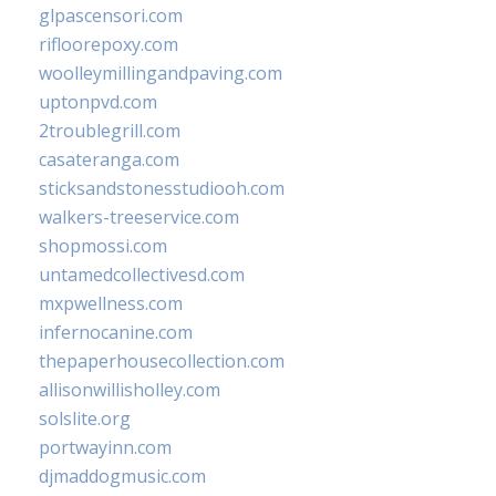
glpascensori.com
rifloorepoxy.com
woolleymillingandpaving.com
uptonpvd.com
2troublegrill.com
casateranga.com
sticksandstonesstudiooh.com
walkers-treeservice.com
shopmossi.com
untamedcollectivesd.com
mxpwellness.com
infernocanine.com
thepaperhousecollection.com
allisonwillisholley.com
solslite.org
portwayinn.com
djmaddogmusic.com