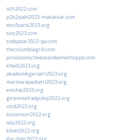
isth2022.com
p2b2pabi2023-makassar.com
wocfparis2023.org
sinc2023.com
scdlqatar2022-qa.com
thecolumbiagrill.com
provisionscheeseandwineshoppe.com
khedi2023.org
akademikgeriatri2023.org
marmarapediatri2023.org
emchie2023.org
girisimselradyoloji2022.org
utcd2022.org
biosensor2022.org
ialp2022.org
klivet2022.org
ifac-hms2022.org