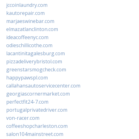
jccoinlaundry.com
kautorepair.com
marjaeswinebar.com
elmazatlanclinton.com
ideacoffeenyc.com
odieschillicothe.com
lacantinitagalesburg.com
pizzadeliverybristol.com
greenstarsmogcheck.com
happypawspl.com
callahansautoservicecenter.com
georgiascornermarket.com
perfectfit24-7.com
portugalprivatedriver.com
von-racer.com
coffeeshopcharleston.com
salon104mainstreet.com