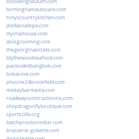
bosswingsduluth.com
birminghamautocare.com
tonyscountrykitchen.com
jbellasnailspa.com
mychaihouse.com
alvisgrooming.com
thegeorginaestate.com
blythewoodseafood.com
paolosdelibangkok.com
bobacove.com
phoone24brookfield.com
mickeybarmama.com
roadwayconstructioninc.com
shopdragonflyboutique.com
sportszilla.org
batchprovisionsbar.com
brasserie-gobette.com
musicrearte.com