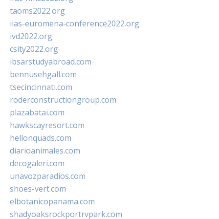
taoms2022.org
iias-euromena-conference2022.org
ivd2022.org
csity2022.org
ibsarstudyabroad.com
bennusehgall.com
tsecincinnati.com
roderconstructiongroup.com
plazabatai.com
hawkscayresort.com
hellonquads.com
diarioanimales.com
decogaleri.com
unavozparadios.com
shoes-vert.com
elbotanicopanama.com
shadyoaksrockportrvpark.com