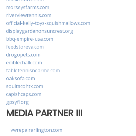
morseysfarms.com
riverviewtennis.com
official-kelly-toys-squishmallows.com
displaygardenonsuncrest.org
bbq-empire-usa.com
feedstoreva.com
drogopets.com
ediblechalk.com
tabletennisnearme.com
oaksofa.com
soultacohtx.com
capishcaps.com
gpsyfl.org
MEDIA PARTNER III
vwrepairarlington.com