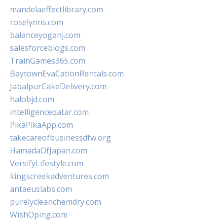
mandelaeffectlibrary.com
roselynns.com
balanceyoganj.com
salesforceblogs.com
TrainGames365.com
BaytownEvaCationRentals.com
JabalpurCakeDelivery.com
halobjd.com
intelligenceqatar.com
PikaPikaApp.com
takecareofbusinessdfw.org
HamadaOfJapan.com
VersifyLifestyle.com
kingscreekadventures.com
antaeuslabs.com
purelycleanchemdry.com
WishOping.com