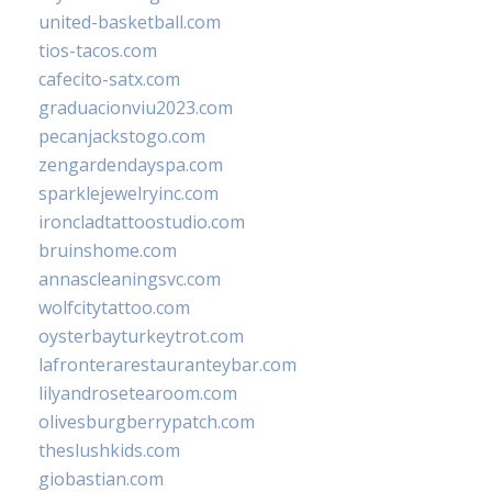
united-basketball.com
tios-tacos.com
cafecito-satx.com
graduacionviu2023.com
pecanjackstogo.com
zengardendayspa.com
sparklejewelryinc.com
ironcladtattoostudio.com
bruinshome.com
annascleaningsvc.com
wolfcitytattoo.com
oysterbayturkeytrot.com
lafronterarestauranteybar.com
lilyandrosetearoom.com
olivesburgberrypatch.com
theslushkids.com
giobastian.com