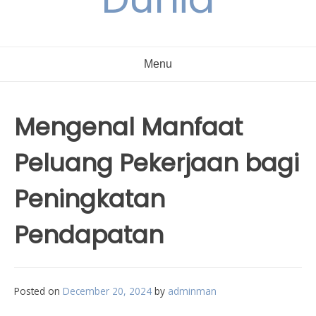
Menu
Mengenal Manfaat
Peluang Pekerjaan bagi
Peningkatan
Pendapatan
Posted on
December 20, 2024
by
adminman