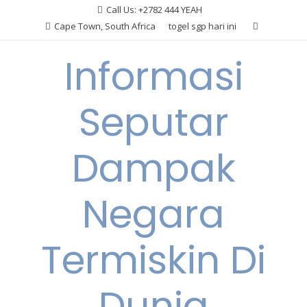
Skip
Call Us: +2782 444 YEAH
to
Cape Town, South Africa
togel sgp hari ini
content
Informasi
Seputar
Dampak
Negara
Termiskin Di
Dunia