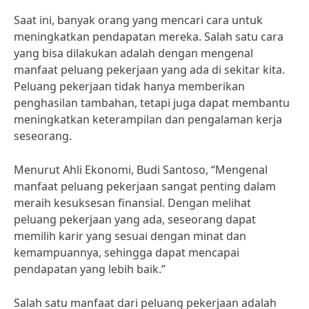
Saat ini, banyak orang yang mencari cara untuk
meningkatkan pendapatan mereka. Salah satu cara
yang bisa dilakukan adalah dengan mengenal
manfaat peluang pekerjaan yang ada di sekitar kita.
Peluang pekerjaan tidak hanya memberikan
penghasilan tambahan, tetapi juga dapat membantu
meningkatkan keterampilan dan pengalaman kerja
seseorang.
Menurut Ahli Ekonomi, Budi Santoso, “Mengenal
manfaat peluang pekerjaan sangat penting dalam
meraih kesuksesan finansial. Dengan melihat
peluang pekerjaan yang ada, seseorang dapat
memilih karir yang sesuai dengan minat dan
kemampuannya, sehingga dapat mencapai
pendapatan yang lebih baik.”
Salah satu manfaat dari peluang pekerjaan adalah