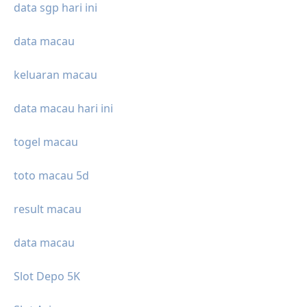
data sgp hari ini
data macau
keluaran macau
data macau hari ini
togel macau
toto macau 5d
result macau
data macau
Slot Depo 5K