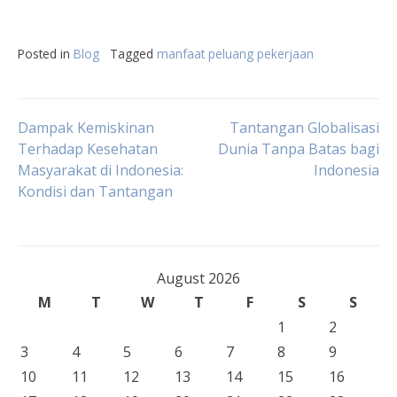
Posted in
Blog
Tagged
manfaat peluang pekerjaan
Post
Dampak Kemiskinan
Tantangan Globalisasi
Terhadap Kesehatan
Dunia Tanpa Batas bagi
Masyarakat di Indonesia:
Indonesia
navigation
Kondisi dan Tantangan
August 2026
M
T
W
T
F
S
S
1
2
3
4
5
6
7
8
9
10
11
12
13
14
15
16