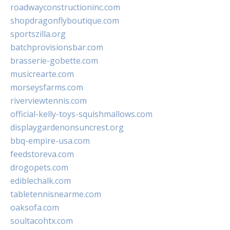
roadwayconstructioninc.com
shopdragonflyboutique.com
sportszilla.org
batchprovisionsbar.com
brasserie-gobette.com
musicrearte.com
morseysfarms.com
riverviewtennis.com
official-kelly-toys-squishmallows.com
displaygardenonsuncrest.org
bbq-empire-usa.com
feedstoreva.com
drogopets.com
ediblechalk.com
tabletennisnearme.com
oaksofa.com
soultacohtx.com