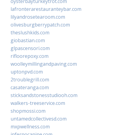
oysterbayturkeytrot.com
lafronterarestauranteybar.com
lilyandrosetearoom.com
olivesburgberrypatch.com
theslushkids.com
giobastian.com
glpascensori.com
rifloorepoxy.com
woolleymillingandpaving.com
uptonpvd.com
2troublegrill.com
casateranga.com
sticksandstonesstudiooh.com
walkers-treeservice.com
shopmossi.com
untamedcollectivesd.com
mxpwellness.com
infernocanine.com