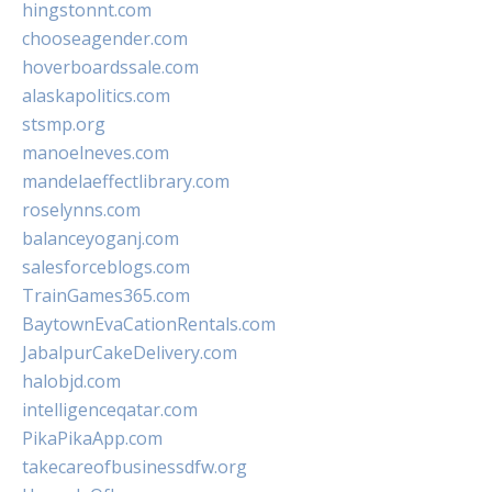
hingstonnt.com
chooseagender.com
hoverboardssale.com
alaskapolitics.com
stsmp.org
manoelneves.com
mandelaeffectlibrary.com
roselynns.com
balanceyoganj.com
salesforceblogs.com
TrainGames365.com
BaytownEvaCationRentals.com
JabalpurCakeDelivery.com
halobjd.com
intelligenceqatar.com
PikaPikaApp.com
takecareofbusinessdfw.org