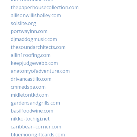
thepaperhousecollection.com
allisonwillisholley.com
solslite.org
portwayinn.com
djmaddogmusic.com
thesoundarchitects.com
allin1roofing.com
keepjudgewebb.com
anatomyofadventure.com
drivancastillo.com
cmmedspa.com
midletontkd.com
gardensandgrills.com
basilfoodwine.com
nikko-tochigi.net
caribbean-corner.com
bluemoongiftcards.com