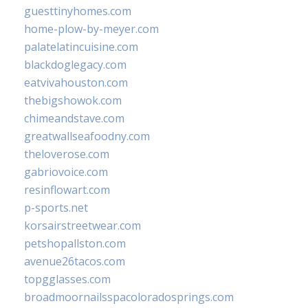
guesttinyhomes.com
home-plow-by-meyer.com
palatelatincuisine.com
blackdoglegacy.com
eatvivahouston.com
thebigshowok.com
chimeandstave.com
greatwallseafoodny.com
theloverose.com
gabriovoice.com
resinflowart.com
p-sports.net
korsairstreetwear.com
petshopallston.com
avenue26tacos.com
topgglasses.com
broadmoornailsspacoloradosprings.com