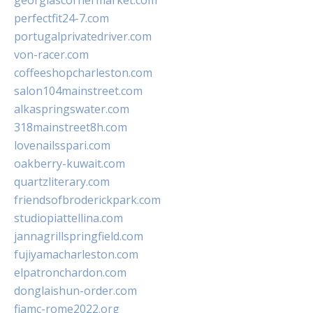
georgiascornermarket.com
perfectfit24-7.com
portugalprivatedriver.com
von-racer.com
coffeeshopcharleston.com
salon104mainstreet.com
alkaspringswater.com
318mainstreet8h.com
lovenailsspari.com
oakberry-kuwait.com
quartzliterary.com
friendsofbroderickpark.com
studiopiattellina.com
jannagrillspringfield.com
fujiyamacharleston.com
elpatronchardon.com
donglaishun-order.com
fiamc-rome2022.org