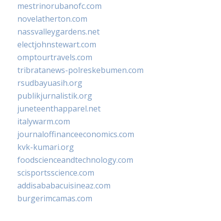
mestrinorubanofc.com
novelatherton.com
nassvalleygardens.net
electjohnstewart.com
omptourtravels.com
tribratanews-polreskebumen.com
rsudbayuasih.org
publikjurnalistik.org
juneteenthapparel.net
italywarm.com
journaloffinanceeconomics.com
kvk-kumari.org
foodscienceandtechnology.com
scisportsscience.com
addisababacuisineaz.com
burgerimcamas.com