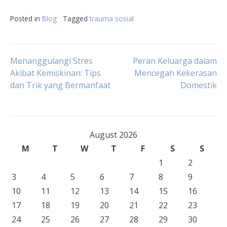
Posted in
Blog
Tagged
trauma sosial
Post
Menanggulangi Stres
Peran Keluarga dalam
Akibat Kemiskinan: Tips
Mencegah Kekerasan
dan Trik yang Bermanfaat
Domestik
navigation
August 2026
M
T
W
T
F
S
S
1
2
3
4
5
6
7
8
9
10
11
12
13
14
15
16
17
18
19
20
21
22
23
24
25
26
27
28
29
30