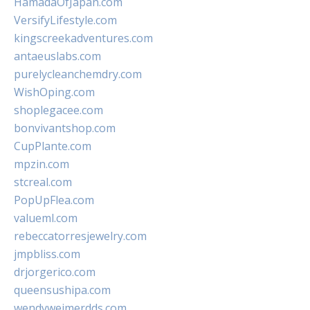
HamadaOfJapan.com
VersifyLifestyle.com
kingscreekadventures.com
antaeuslabs.com
purelycleanchemdry.com
WishOping.com
shoplegacee.com
bonvivantshop.com
CupPlante.com
mpzin.com
stcreal.com
PopUpFlea.com
valueml.com
rebeccatorresjewelry.com
jmpbliss.com
drjorgerico.com
queensushipa.com
wendyweimerdds.com