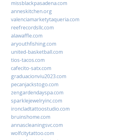
missblackpasadena.com
anneskitchen.org
valenciamarketytaqueria.com
reefrecordsllc.com
alawaffle.com
aryouthfishing.com
united-basketball.com
tios-tacos.com
cafecito-satx.com
graduacionviu2023.com
pecanjackstogo.com
zengardendayspa.com
sparklejewelryinc.com
ironcladtattoostudio.com
bruinshome.com
annascleaningsvc.com
wolfcitytattoo.com