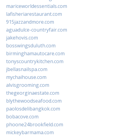
mariceworldessentials.com
lafisheriarestaurant.com
915jazzandmore.com
aguadulce-countryfair.com
jakehovis.com
bosswingsduluth.com
birminghamautocare.com
tonyscountrykitchen.com
jbellasnailspa.com
mychaihouse.com
alvisgrooming.com
thegeorginaestate.com
blythewoodseafood.com
paolosdelibangkok.com
bobacove.com
phoone24brookfield.com
mickeybarmama.com