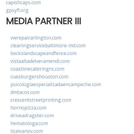
capishcaps.com
gpsyfl.org
MEDIA PARTNER III
vwrepairarlington.com
cleaningservicebaltimore-md.com
beckslandscapeandfence.com
vistaaltadelveramendi.com
coastlinecateringnc.com
cuesburgershouston.com
psicologiaespecializadaencampeche.com
dmtacos.com
crescentstreetprinting.com
hornopizza.com
driveadragster.com
hematologa.com
lizaivanov.com