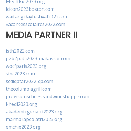
MedItRio2023.org
lcicon2023boston.com
waitangidayfestival2022.com
vacancesscolaires2022.com
MEDIA PARTNER II
isth2022.com
p2b2pabi2023-makassar.com
wocfparis2023.org
sinc2023.com
scdlqatar2022-qa.com
thecolumbiagrill.com
provisionscheeseandwineshoppe.com
khedi2023.org
akademikgeriatri2023.org
marmarapediatri2023.org
emchie2023.org