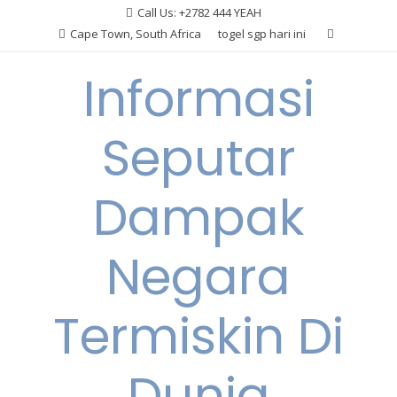
Skip
Call Us: +2782 444 YEAH
to
Cape Town, South Africa
togel sgp hari ini
content
Informasi
Seputar
Dampak
Negara
Termiskin Di
Dunia