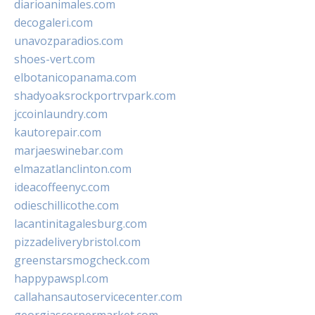
diarioanimales.com
decogaleri.com
unavozparadios.com
shoes-vert.com
elbotanicopanama.com
shadyoaksrockportrvpark.com
jccoinlaundry.com
kautorepair.com
marjaeswinebar.com
elmazatlanclinton.com
ideacoffeenyc.com
odieschillicothe.com
lacantinitagalesburg.com
pizzadeliverybristol.com
greenstarsmogcheck.com
happypawspl.com
callahansautoservicecenter.com