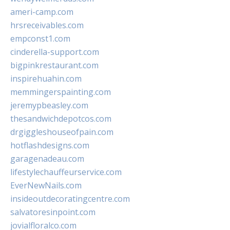
ameri-camp.com
hrsreceivables.com
empconst1.com
cinderella-support.com
bigpinkrestaurant.com
inspirehuahin.com
memmingerspainting.com
jeremypbeasley.com
thesandwichdepotcos.com
drgiggleshouseofpain.com
hotflashdesigns.com
garagenadeau.com
lifestylechauffeurservice.com
EverNewNails.com
insideoutdecoratingcentre.com
salvatoresinpoint.com
jovialfloralco.com