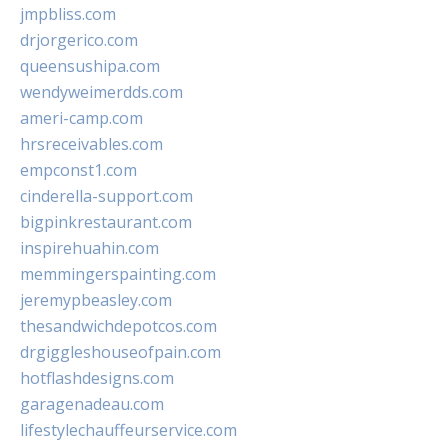
jmpbliss.com
drjorgerico.com
queensushipa.com
wendyweimerdds.com
ameri-camp.com
hrsreceivables.com
empconst1.com
cinderella-support.com
bigpinkrestaurant.com
inspirehuahin.com
memmingerspainting.com
jeremypbeasley.com
thesandwichdepotcos.com
drgiggleshouseofpain.com
hotflashdesigns.com
garagenadeau.com
lifestylechauffeurservice.com