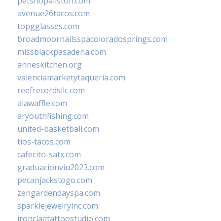
petshopallston.com
avenue26tacos.com
topgglasses.com
broadmoornailsspacoloradosprings.com
missblackpasadena.com
anneskitchen.org
valenciamarketytaqueria.com
reefrecordsllc.com
alawaffle.com
aryouthfishing.com
united-basketball.com
tios-tacos.com
cafecito-satx.com
graduacionviu2023.com
pecanjackstogo.com
zengardendayspa.com
sparklejewelryinc.com
ironcladtattoostudio.com