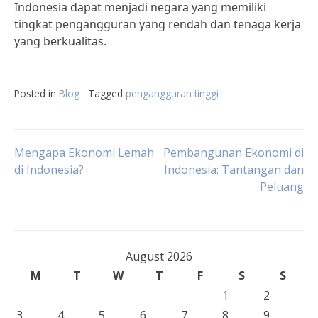
Indonesia dapat menjadi negara yang memiliki
tingkat pengangguran yang rendah dan tenaga kerja
yang berkualitas.
Posted in
Blog
Tagged
pengangguran tinggi
Post
Mengapa Ekonomi Lemah
Pembangunan Ekonomi di
di Indonesia?
Indonesia: Tantangan dan
Peluang
navigation
August 2026
M
T
W
T
F
S
S
1
2
3
4
5
6
7
8
9