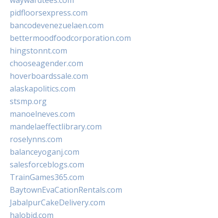
waywardtees.com
pidfloorsexpress.com
bancodevenezuelaen.com
bettermoodfoodcorporation.com
hingstonnt.com
chooseagender.com
hoverboardssale.com
alaskapolitics.com
stsmp.org
manoelneves.com
mandelaeffectlibrary.com
roselynns.com
balanceyoganj.com
salesforceblogs.com
TrainGames365.com
BaytownEvaCationRentals.com
JabalpurCakeDelivery.com
halobjd.com