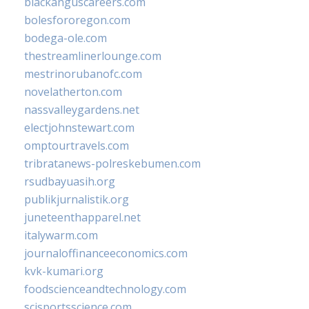
blackanguscareers.com
bolesfororegon.com
bodega-ole.com
thestreamlinerlounge.com
mestrinorubanofc.com
novelatherton.com
nassvalleygardens.net
electjohnstewart.com
omptourtravels.com
tribratanews-polreskebumen.com
rsudbayuasih.org
publikjurnalistik.org
juneteenthapparel.net
italywarm.com
journaloffinanceeconomics.com
kvk-kumari.org
foodscienceandtechnology.com
scisportsscience.com