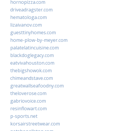
hornopizza.com
driveadragster.com
hematologa.com
lizaivanov.com
guesttinyhomes.com
home-plow-by-meyer.com
palatelatincuisine.com
blackdoglegacy.com
eatvivahouston.com
thebigshowok.com
chimeandstave.com
greatwallseafoodny.com
theloverose.com
gabriovoice.com
resinflowart.com
p-sports.net
korsairstreetwear.com