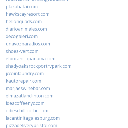
plazabatai.com
hawkscayresort.com
hellonquads.com
diarioanimales.com
decogaleri.com
unavozparadios.com
shoes-vert.com
elbotanicopanama.com
shadyoaksrockportrvpark.com
jccoinlaundry.com
kautorepair.com
marjaeswinebar.com
elmazatlanclinton.com
ideacoffeenyc.com
odieschillicothe.com
lacantinitagalesburg.com
pizzadeliverybristol.com