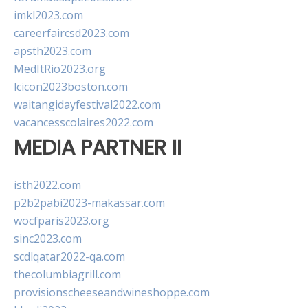
imkl2023.com
careerfaircsd2023.com
apsth2023.com
MedItRio2023.org
lcicon2023boston.com
waitangidayfestival2022.com
vacancesscolaires2022.com
MEDIA PARTNER II
isth2022.com
p2b2pabi2023-makassar.com
wocfparis2023.org
sinc2023.com
scdlqatar2022-qa.com
thecolumbiagrill.com
provisionscheeseandwineshoppe.com