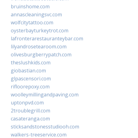
bruinshome.com
annascleaningsvc.com
wolfcitytattoo.com
oysterbayturkeytrot.com
lafronterarestauranteybar.com
lilyandrosetearoom.com
olivesburgberrypatch.com
theslushkids.com
giobastian.com
glpascensori.com
rifloorepoxy.com
woolleymillingandpaving.com
uptonpvd.com
2troublegrill.com
casateranga.com
sticksandstonesstudiooh.com
walkers-treeservice.com