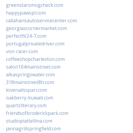
greenstarsmogcheck.com
happypawspl.com
callahansautoservicecenter.com
georgiascornermarket.com
perfectfit24-7.com
portugalprivatedriver.com
von-racer.com
coffeeshopcharleston.com
salon104mainstreet.com
alkaspringswater.com
318mainstreet8h.com
lovenailsspari.com
oakberry-kuwait.com
quartzliterary.com
friendsofbroderickpark.com
studiopiattellina.com
jannagrillspringfield.com