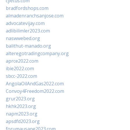
cyetus.com
bradfordshops.com
almadenranchsanjose.com
advocatevijay.com
adlibilimler2023.com
naswwebed.org
balithut-manado.org
alteregotradingcompany.org
aprce2022.com
ibie2022.com
sbcc-2022.com
AngolaOilAndGas2022.com
Convoy4Freedom2022.com
grur2023.org
hkhk2023.org
napm2023.org
apsdfd2023.org
forumausape2023.com