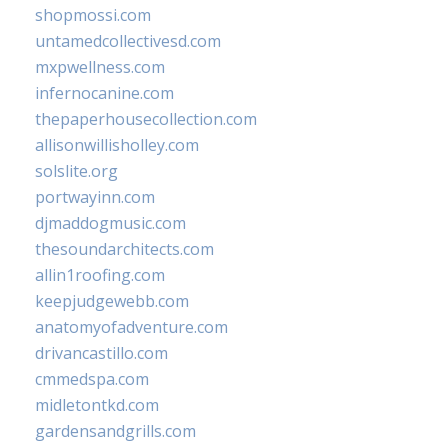
shopmossi.com
untamedcollectivesd.com
mxpwellness.com
infernocanine.com
thepaperhousecollection.com
allisonwillisholley.com
solslite.org
portwayinn.com
djmaddogmusic.com
thesoundarchitects.com
allin1roofing.com
keepjudgewebb.com
anatomyofadventure.com
drivancastillo.com
cmmedspa.com
midletontkd.com
gardensandgrills.com