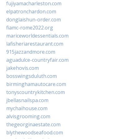
fujiyamacharleston.com
elpatronchardon.com
donglaishun-order.com
fiamc-rome2022.org
mariceworldessentials.com
lafisheriarestaurant.com
915jazzandmore.com
aguadulce-countryfair.com
jakehovis.com
bosswingsduluth.com
birminghamautocare.com
tonyscountrykitchen.com
jbellasnailspa.com
mychaihouse.com
alvisgrooming.com
thegeorginaestate.com
blythewoodseafood.com