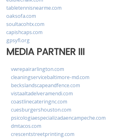
tabletennisnearme.com
oaksofa.com
soultacohtx.com
capishcaps.com
gpsyfl.org
MEDIA PARTNER III
vwrepairarlington.com
cleaningservicebaltimore-md.com
beckslandscapeandfence.com
vistaaltadelveramendi.com
coastlinecateringnc.com
cuesburgershouston.com
psicologiaespecializadaencampeche.com
dmtacos.com
crescentstreetprinting.com