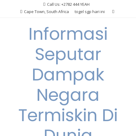
Skip
Call Us: +2782 444 YEAH
to
Cape Town, South Africa
togel sgp hari ini
content
Informasi
Seputar
Dampak
Negara
Termiskin Di
Dunia