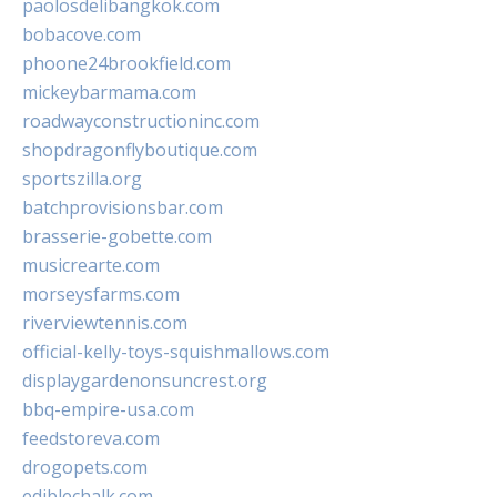
paolosdelibangkok.com
bobacove.com
phoone24brookfield.com
mickeybarmama.com
roadwayconstructioninc.com
shopdragonflyboutique.com
sportszilla.org
batchprovisionsbar.com
brasserie-gobette.com
musicrearte.com
morseysfarms.com
riverviewtennis.com
official-kelly-toys-squishmallows.com
displaygardenonsuncrest.org
bbq-empire-usa.com
feedstoreva.com
drogopets.com
ediblechalk.com