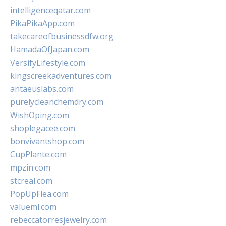
intelligenceqatar.com
PikaPikaApp.com
takecareofbusinessdfw.org
HamadaOfJapan.com
VersifyLifestyle.com
kingscreekadventures.com
antaeuslabs.com
purelycleanchemdry.com
WishOping.com
shoplegacee.com
bonvivantshop.com
CupPlante.com
mpzin.com
stcreal.com
PopUpFlea.com
valueml.com
rebeccatorresjewelry.com