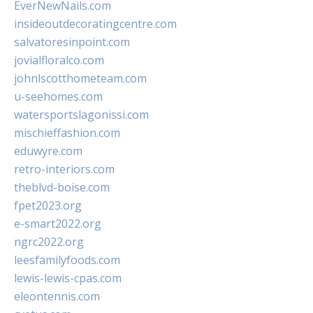
EverNewNails.com
insideoutdecoratingcentre.com
salvatoresinpoint.com
jovialfloralco.com
johnlscotthometeam.com
u-seehomes.com
watersportslagonissi.com
mischieffashion.com
eduwyre.com
retro-interiors.com
theblvd-boise.com
fpet2023.org
e-smart2022.org
ngrc2022.org
leesfamilyfoods.com
lewis-lewis-cpas.com
eleontennis.com