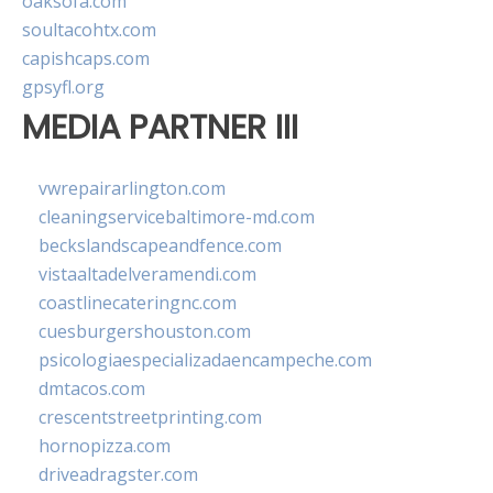
oaksofa.com
soultacohtx.com
capishcaps.com
gpsyfl.org
MEDIA PARTNER III
vwrepairarlington.com
cleaningservicebaltimore-md.com
beckslandscapeandfence.com
vistaaltadelveramendi.com
coastlinecateringnc.com
cuesburgershouston.com
psicologiaespecializadaencampeche.com
dmtacos.com
crescentstreetprinting.com
hornopizza.com
driveadragster.com