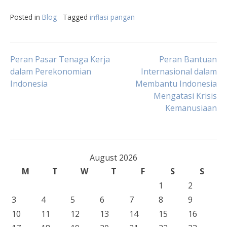
Posted in
Blog
Tagged
inflasi pangan
Post
Peran Pasar Tenaga Kerja
Peran Bantuan
dalam Perekonomian
Internasional dalam
Indonesia
Membantu Indonesia
navigation
Mengatasi Krisis
Kemanusiaan
August 2026
M
T
W
T
F
S
S
1
2
3
4
5
6
7
8
9
10
11
12
13
14
15
16