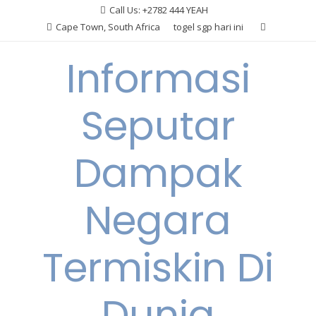
Skip
Call Us: +2782 444 YEAH
to
Cape Town, South Africa
togel sgp hari ini
content
Informasi
Seputar
Dampak
Negara
Termiskin Di
Dunia