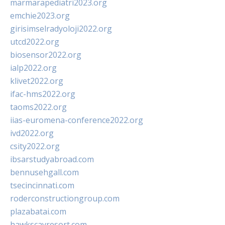
marmarapediatri2023.org
emchie2023.org
girisimselradyoloji2022.org
utcd2022.org
biosensor2022.org
ialp2022.org
klivet2022.org
ifac-hms2022.org
taoms2022.org
iias-euromena-conference2022.org
ivd2022.org
csity2022.org
ibsarstudyabroad.com
bennusehgall.com
tsecincinnati.com
roderconstructiongroup.com
plazabatai.com
hawkscayresort.com