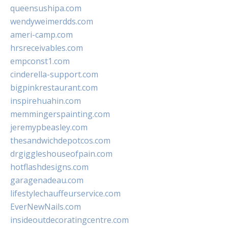
queensushipa.com
wendyweimerdds.com
ameri-camp.com
hrsreceivables.com
empconst1.com
cinderella-support.com
bigpinkrestaurant.com
inspirehuahin.com
memmingerspainting.com
jeremypbeasley.com
thesandwichdepotcos.com
drgiggleshouseofpain.com
hotflashdesigns.com
garagenadeau.com
lifestylechauffeurservice.com
EverNewNails.com
insideoutdecoratingcentre.com