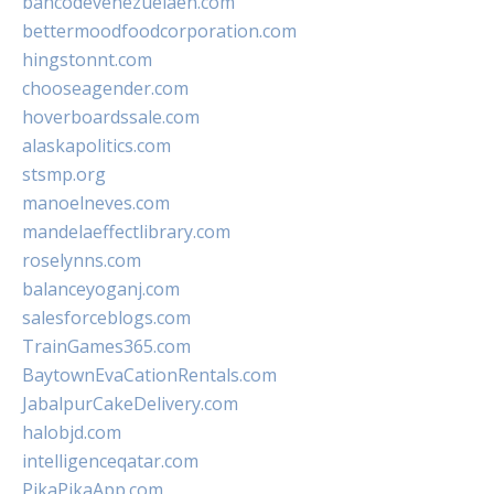
bancodevenezuelaen.com
bettermoodfoodcorporation.com
hingstonnt.com
chooseagender.com
hoverboardssale.com
alaskapolitics.com
stsmp.org
manoelneves.com
mandelaeffectlibrary.com
roselynns.com
balanceyoganj.com
salesforceblogs.com
TrainGames365.com
BaytownEvaCationRentals.com
JabalpurCakeDelivery.com
halobjd.com
intelligenceqatar.com
PikaPikaApp.com