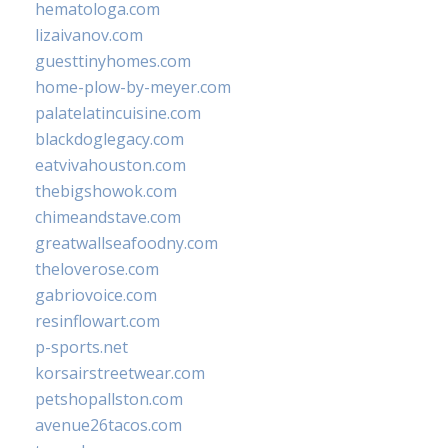
hematologa.com
lizaivanov.com
guesttinyhomes.com
home-plow-by-meyer.com
palatelatincuisine.com
blackdoglegacy.com
eatvivahouston.com
thebigshowok.com
chimeandstave.com
greatwallseafoodny.com
theloverose.com
gabriovoice.com
resinflowart.com
p-sports.net
korsairstreetwear.com
petshopallston.com
avenue26tacos.com