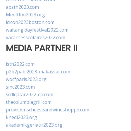
apsth2023.com
MedItRio2023.org
lcicon2023boston.com
waitangidayfestival2022.com
vacancesscolaires2022.com
MEDIA PARTNER II
isth2022.com
p2b2pabi2023-makassar.com
wocfparis2023.org
sinc2023.com
scdlqatar2022-qa.com
thecolumbiagrill.com
provisionscheeseandwineshoppe.com
khedi2023.org
akademikgeriatri2023.org