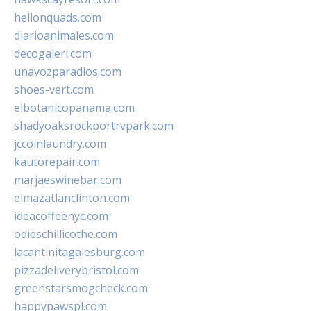
hellonquads.com
diarioanimales.com
decogaleri.com
unavozparadios.com
shoes-vert.com
elbotanicopanama.com
shadyoaksrockportrvpark.com
jccoinlaundry.com
kautorepair.com
marjaeswinebar.com
elmazatlanclinton.com
ideacoffeenyc.com
odieschillicothe.com
lacantinitagalesburg.com
pizzadeliverybristol.com
greenstarsmogcheck.com
happypawspl.com