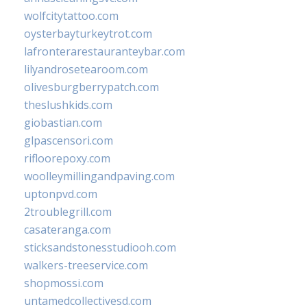
wolfcitytattoo.com
oysterbayturkeytrot.com
lafronterarestauranteybar.com
lilyandrosetearoom.com
olivesburgberrypatch.com
theslushkids.com
giobastian.com
glpascensori.com
rifloorepoxy.com
woolleymillingandpaving.com
uptonpvd.com
2troublegrill.com
casateranga.com
sticksandstonesstudiooh.com
walkers-treeservice.com
shopmossi.com
untamedcollectivesd.com