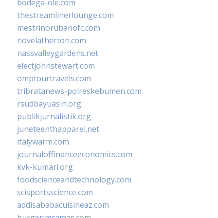
bodega-ole.com
thestreamlinerlounge.com
mestrinorubanofc.com
novelatherton.com
nassvalleygardens.net
electjohnstewart.com
omptourtravels.com
tribratanews-polreskebumen.com
rsudbayuasih.org
publikjurnalistik.org
juneteenthapparel.net
italywarm.com
journaloffinanceeconomics.com
kvk-kumari.org
foodscienceandtechnology.com
scisportsscience.com
addisababacuisineaz.com
burgerimcamas.com