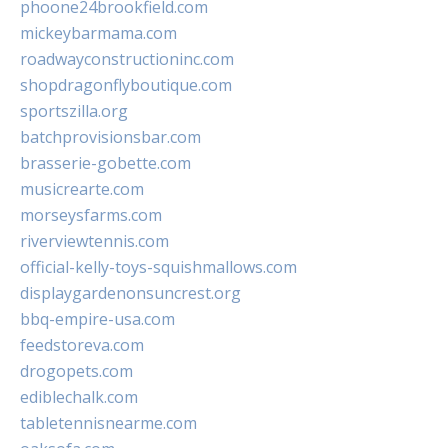
phoone24brookfield.com
mickeybarmama.com
roadwayconstructioninc.com
shopdragonflyboutique.com
sportszilla.org
batchprovisionsbar.com
brasserie-gobette.com
musicrearte.com
morseysfarms.com
riverviewtennis.com
official-kelly-toys-squishmallows.com
displaygardenonsuncrest.org
bbq-empire-usa.com
feedstoreva.com
drogopets.com
ediblechalk.com
tabletennisnearme.com