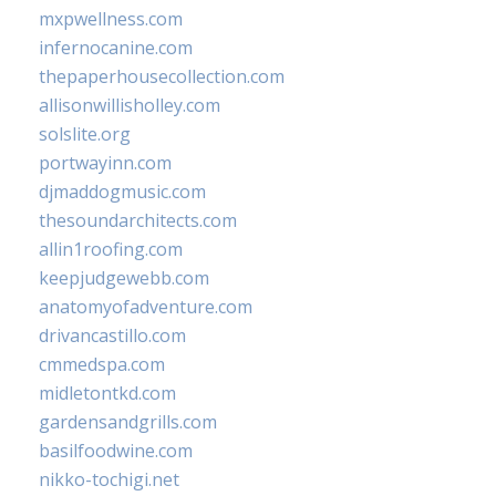
mxpwellness.com
infernocanine.com
thepaperhousecollection.com
allisonwillisholley.com
solslite.org
portwayinn.com
djmaddogmusic.com
thesoundarchitects.com
allin1roofing.com
keepjudgewebb.com
anatomyofadventure.com
drivancastillo.com
cmmedspa.com
midletontkd.com
gardensandgrills.com
basilfoodwine.com
nikko-tochigi.net