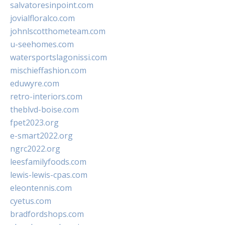
salvatoresinpoint.com
jovialfloralco.com
johnlscotthometeam.com
u-seehomes.com
watersportslagonissi.com
mischieffashion.com
eduwyre.com
retro-interiors.com
theblvd-boise.com
fpet2023.org
e-smart2022.org
ngrc2022.org
leesfamilyfoods.com
lewis-lewis-cpas.com
eleontennis.com
cyetus.com
bradfordshops.com