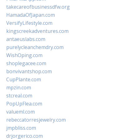
takecareofbusinessdfw.org
HamadaOfJapan.com
VersifyLifestyle.com
kingscreekadventures.com
antaeuslabs.com
purelycleanchemdry.com
WishOping.com
shoplegacee.com
bonvivantshop.com
CupPlante.com
mpzin.com
stcreal.com
PopUpFlea.com
valueml.com
rebeccatorresjewelry.com
jmpbliss.com
drjorgerico.com