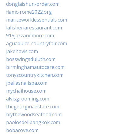
donglaishun-order.com
fiamc-rome2022.org
mariceworldessentials.com
lafisheriarestaurant.com
915jazzandmore.com
aguadulce-countryfair.com
jakehovis.com
bosswingsduluth.com
birminghamautocare.com
tonyscountrykitchen.com
jbellasnailspa.com
mychaihouse.com
alvisgrooming.com
thegeorginaestate.com
blythewoodseafood.com
paolosdelibangkok.com
bobacove.com