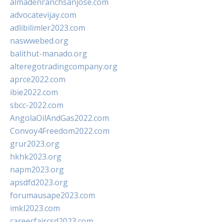
almadenranchsanjose.com
advocatevijay.com
adlibilimler2023.com
naswwebed.org
balithut-manado.org
alteregotradingcompany.org
aprce2022.com
ibie2022.com
sbcc-2022.com
AngolaOilAndGas2022.com
Convoy4Freedom2022.com
grur2023.org
hkhk2023.org
napm2023.org
apsdfd2023.org
forumausape2023.com
imkl2023.com
careerfaircsd2023.com