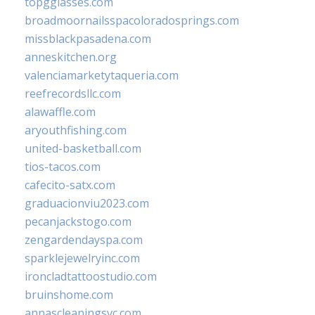
topgglasses.com
broadmoornailsspacoloradosprings.com
missblackpasadena.com
anneskitchen.org
valenciamarketytaqueria.com
reefrecordsllc.com
alawaffle.com
aryouthfishing.com
united-basketball.com
tios-tacos.com
cafecito-satx.com
graduacionviu2023.com
pecanjackstogo.com
zengardendayspa.com
sparklejewelryinc.com
ironcladtattoostudio.com
bruinshome.com
annascleaningsvc.com