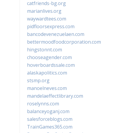
catfriends-bg.org
marianlives.org
waywardtees.com
pidfloorsexpress.com
bancodevenezuelaen.com
bettermoodfoodcorporation.com
hingstonnt.com
chooseagender.com
hoverboardssale.com
alaskapolitics.com
stsmp.org
manoelneves.com
mandelaeffectlibrary.com
roselynns.com
balanceyoganj.com
salesforceblogs.com
TrainGames365.com