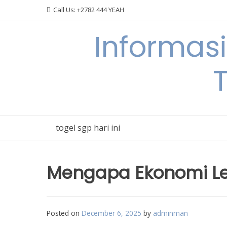
Skip
Call Us: +2782 444 YEAH
to
content
Informas
T
togel sgp hari ini
Mengapa Ekonomi Le
Posted on
December 6, 2025
by
adminman