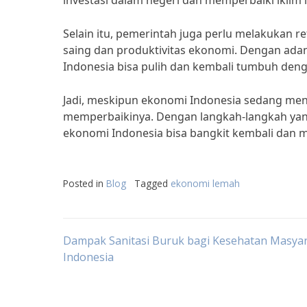
investasi dalam negeri dan memperbaiki iklim i
Selain itu, pemerintah juga perlu melakukan 
saing dan produktivitas ekonomi. Dengan adan
Indonesia bisa pulih dan kembali tumbuh deng
Jadi, meskipun ekonomi Indonesia sedang meng
memperbaikinya. Dengan langkah-langkah yang
ekonomi Indonesia bisa bangkit kembali dan m
Posted in
Blog
Tagged
ekonomi lemah
Post
Dampak Sanitasi Buruk bagi Kesehatan Masya
Indonesia
navigation