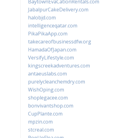
BaytownEvaCationRentals.com
JabalpurCakeDelivery.com
halobjd.com
intelligenceqatar.com
PikaPikaApp.com
takecareofbusinessdfw.org
HamadaOfJapan.com
VersifyLifestyle.com
kingscreekadventures.com
antaeuslabs.com
purelycleanchemdry.com
WishOping.com
shoplegacee.com
bonvivantshop.com
CupPlante.com
mpzin.com
stcreal.com
PopUpFlea.com