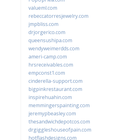
valueml.com
rebeccatorresjewelry.com
jmpbliss.com
drjorgerico.com
queensushipa.com
wendyweimerdds.com
ameri-camp.com
hrsreceivables.com
empconst1.com
cinderella-support.com
bigpinkrestaurant.com
inspirehuahin.com
memmingerspainting.com
jeremypbeasley.com
thesandwichdepotcos.com
drgiggleshouseofpain.com
hotflashdesigns.com