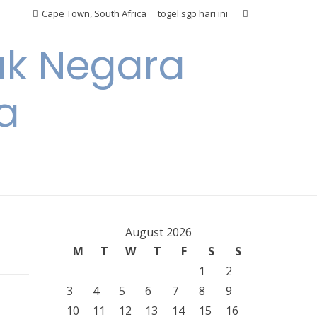
Cape Town, South Africa
togel sgp hari ini
ak Negara
a
August 2026
M
T
W
T
F
S
S
1
2
3
4
5
6
7
8
9
10
11
12
13
14
15
16