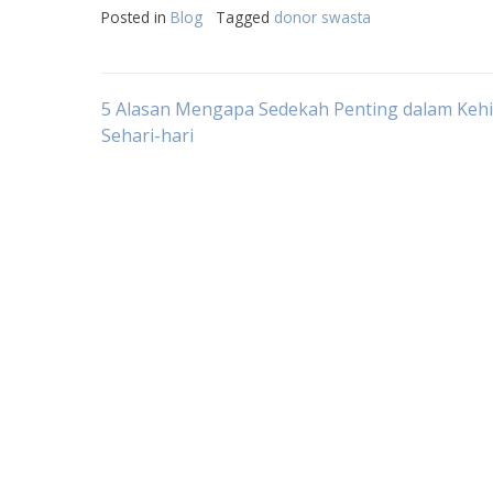
Posted in
Blog
Tagged
donor swasta
Post
5 Alasan Mengapa Sedekah Penting dalam Keh
Sehari-hari
navigation