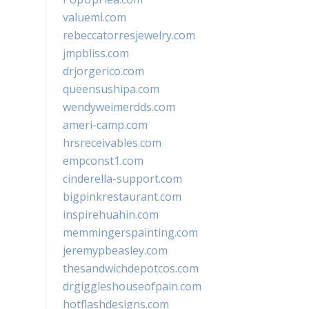
valueml.com
rebeccatorresjewelry.com
jmpbliss.com
drjorgerico.com
queensushipa.com
wendyweimerdds.com
ameri-camp.com
hrsreceivables.com
empconst1.com
cinderella-support.com
bigpinkrestaurant.com
inspirehuahin.com
memmingerspainting.com
jeremypbeasley.com
thesandwichdepotcos.com
drgiggleshouseofpain.com
hotflashdesigns.com