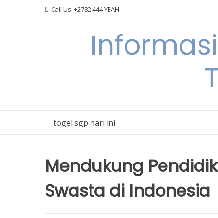
Skip
Call Us: +2782 444 YEAH
to
content
Informas
T
togel sgp hari ini
Mendukung Pendidik
Swasta di Indonesia