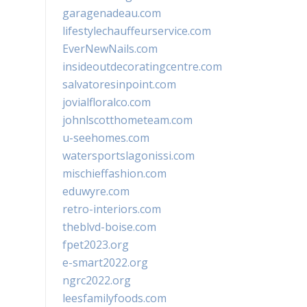
garagenadeau.com
lifestylechauffeurservice.com
EverNewNails.com
insideoutdecoratingcentre.com
salvatoresinpoint.com
jovialfloralco.com
johnlscotthometeam.com
u-seehomes.com
watersportslagonissi.com
mischieffashion.com
eduwyre.com
retro-interiors.com
theblvd-boise.com
fpet2023.org
e-smart2022.org
ngrc2022.org
leesfamilyfoods.com