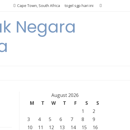
Cape Town, South Africa
togel sgp hari ini
ak Negara
a
August 2026
M
T
W
T
F
S
S
1
2
3
4
5
6
7
8
9
10
11
12
13
14
15
16