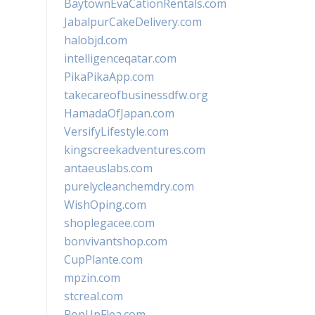
BaytownEvaCationRentals.com
JabalpurCakeDelivery.com
halobjd.com
intelligenceqatar.com
PikaPikaApp.com
takecareofbusinessdfw.org
HamadaOfJapan.com
VersifyLifestyle.com
kingscreekadventures.com
antaeuslabs.com
purelycleanchemdry.com
WishOping.com
shoplegacee.com
bonvivantshop.com
CupPlante.com
mpzin.com
stcreal.com
PopUpFlea.com