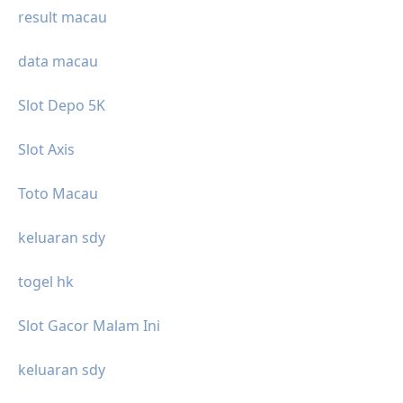
result macau
data macau
Slot Depo 5K
Slot Axis
Toto Macau
keluaran sdy
togel hk
Slot Gacor Malam Ini
keluaran sdy