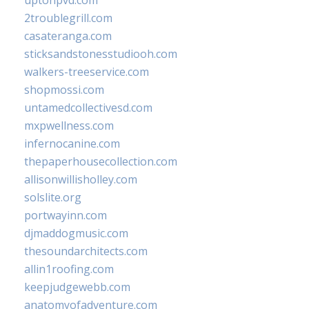
2troublegrill.com
casateranga.com
sticksandstonesstudiooh.com
walkers-treeservice.com
shopmossi.com
untamedcollectivesd.com
mxpwellness.com
infernocanine.com
thepaperhousecollection.com
allisonwillisholley.com
solslite.org
portwayinn.com
djmaddogmusic.com
thesoundarchitects.com
allin1roofing.com
keepjudgewebb.com
anatomyofadventure.com