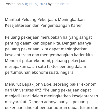
Posted on
August 29, 2024
by
adminman
Manfaat Peluang Pekerjaan: Meningkatkan
Kesejahteraan dan Pengembangan Karier
Peluang pekerjaan merupakan hal yang sangat
penting dalam kehidupan kita. Dengan adanya
peluang pekerjaan, kita dapat meningkatkan
kesejahteraan dan mengembangkan karier kita.
Menurut pakar ekonomi, peluang pekerjaan
merupakan salah satu faktor penting dalam
pertumbuhan ekonomi suatu negara.
Menurut Bapak John Doe, seorang pakar ekonomi
dari Universitas XYZ, “Peluang pekerjaan dapat
menjadi kunci dalam meningkatkan kesejahteraan
masyarakat. Dengan adanya banyak peluang
pekerjaan, tingkat pengangguran dapat turun dan