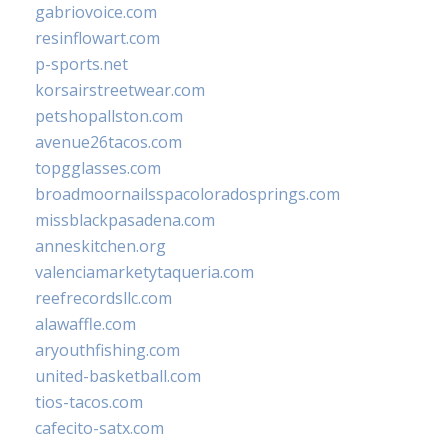
gabriovoice.com
resinflowart.com
p-sports.net
korsairstreetwear.com
petshopallston.com
avenue26tacos.com
topgglasses.com
broadmoornailsspacoloradosprings.com
missblackpasadena.com
anneskitchen.org
valenciamarketytaqueria.com
reefrecordsllc.com
alawaffle.com
aryouthfishing.com
united-basketball.com
tios-tacos.com
cafecito-satx.com