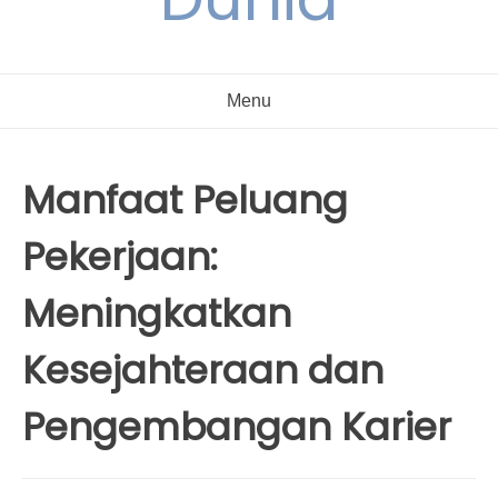
Menu
Manfaat Peluang
Pekerjaan:
Meningkatkan
Kesejahteraan dan
Pengembangan Karier