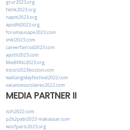
grur2023.org
hkhk2023.org
napm2023.org
apsdfd2023.org
forumausape2023.com
imkl2023.com
careerfaircsd2023.com
apsth2023.com
MedItRio2023.org
lcicon2023boston.com
waitangidayfestival2022.com
vacancesscolaires2022.com
MEDIA PARTNER II
isth2022.com
p2b2pabi2023-makassar.com
wocfparis2023.org