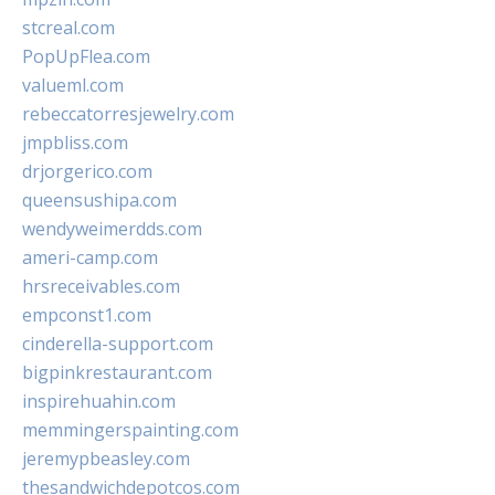
stcreal.com
PopUpFlea.com
valueml.com
rebeccatorresjewelry.com
jmpbliss.com
drjorgerico.com
queensushipa.com
wendyweimerdds.com
ameri-camp.com
hrsreceivables.com
empconst1.com
cinderella-support.com
bigpinkrestaurant.com
inspirehuahin.com
memmingerspainting.com
jeremypbeasley.com
thesandwichdepotcos.com