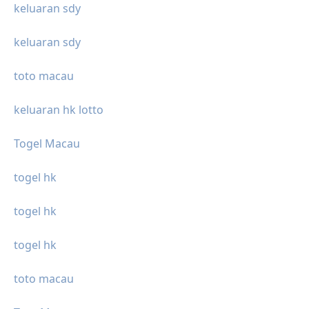
keluaran sdy
keluaran sdy
toto macau
keluaran hk lotto
Togel Macau
togel hk
togel hk
togel hk
toto macau