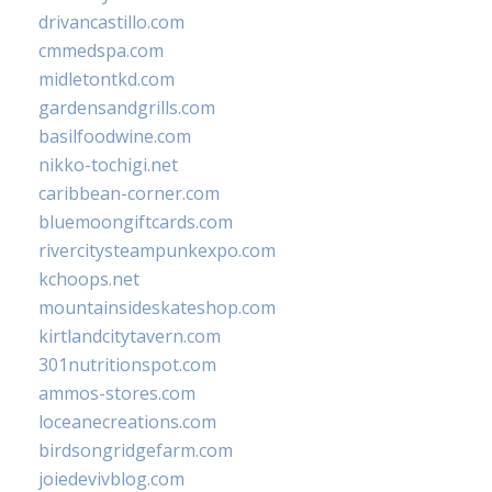
drivancastillo.com
cmmedspa.com
midletontkd.com
gardensandgrills.com
basilfoodwine.com
nikko-tochigi.net
caribbean-corner.com
bluemoongiftcards.com
rivercitysteampunkexpo.com
kchoops.net
mountainsideskateshop.com
kirtlandcitytavern.com
301nutritionspot.com
ammos-stores.com
loceanecreations.com
birdsongridgefarm.com
joiedevivblog.com