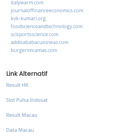
italywarm.com
journaloffinanceeconomics.com
kvk-kumari.org
foodscienceandtechnology.com
scisportsscience.com
addisababacuisineaz.com
burgerimcamas.com
Link Alternatif
Result HK
Slot Pulsa Indosat
Result Macau
Data Macau