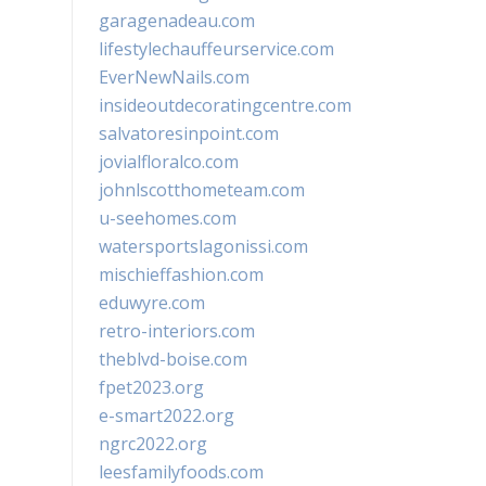
garagenadeau.com
lifestylechauffeurservice.com
EverNewNails.com
insideoutdecoratingcentre.com
salvatoresinpoint.com
jovialfloralco.com
johnlscotthometeam.com
u-seehomes.com
watersportslagonissi.com
mischieffashion.com
eduwyre.com
retro-interiors.com
theblvd-boise.com
fpet2023.org
e-smart2022.org
ngrc2022.org
leesfamilyfoods.com