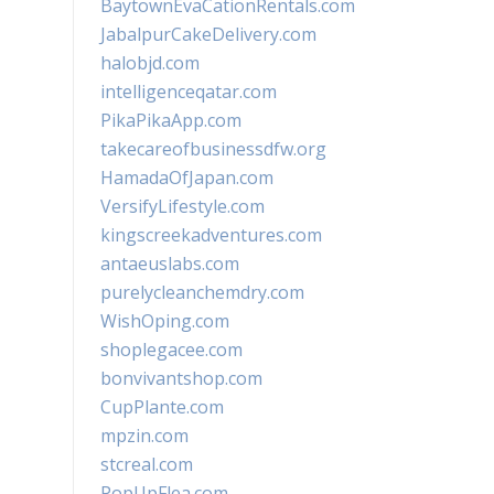
BaytownEvaCationRentals.com
JabalpurCakeDelivery.com
halobjd.com
intelligenceqatar.com
PikaPikaApp.com
takecareofbusinessdfw.org
HamadaOfJapan.com
VersifyLifestyle.com
kingscreekadventures.com
antaeuslabs.com
purelycleanchemdry.com
WishOping.com
shoplegacee.com
bonvivantshop.com
CupPlante.com
mpzin.com
stcreal.com
PopUpFlea.com