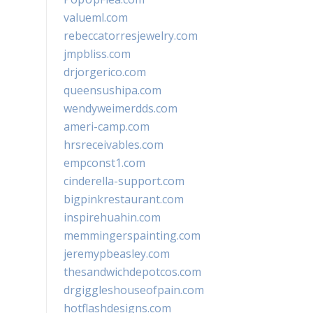
valueml.com
rebeccatorresjewelry.com
jmpbliss.com
drjorgerico.com
queensushipa.com
wendyweimerdds.com
ameri-camp.com
hrsreceivables.com
empconst1.com
cinderella-support.com
bigpinkrestaurant.com
inspirehuahin.com
memmingerspainting.com
jeremypbeasley.com
thesandwichdepotcos.com
drgiggleshouseofpain.com
hotflashdesigns.com