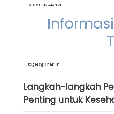
Skip
Call Us: +2782 444 YEAH
to
content
Informas
T
togel sgp hari ini
Langkah-langkah Pe
Penting untuk Kese