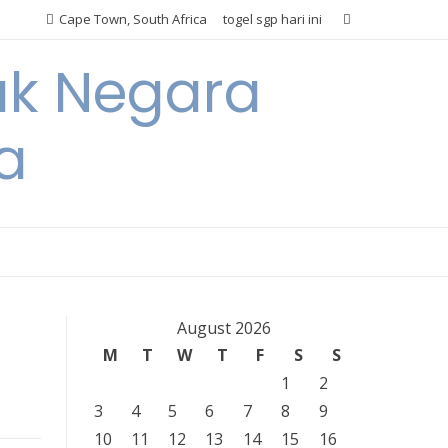
Cape Town, South Africa
togel sgp hari ini
ak Negara
a
August 2026
M
T
W
T
F
S
S
1
2
3
4
5
6
7
8
9
10
11
12
13
14
15
16