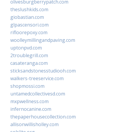
olivesburgberrypatch.com
theslushkids.com
giobastian.com
glpascensori.com
rifloorepoxy.com
woolleymillingandpaving.com
uptonpvd.com
2troublegrill.com
casateranga.com
sticksandstonesstudiooh.com
walkers-treeservice.com
shopmossi.com
untamedcollectivesd.com
mxpwellness.com
infernocanine.com
thepaperhousecollection.com
allisonwillisholley.com
solslite.org