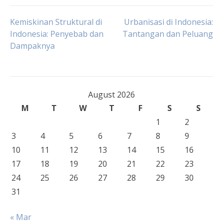
Post
Kemiskinan Struktural di
Urbanisasi di Indonesia:
Indonesia: Penyebab dan
Tantangan dan Peluang
Dampaknya
navigation
August 2026
M
T
W
T
F
S
S
1
2
3
4
5
6
7
8
9
10
11
12
13
14
15
16
17
18
19
20
21
22
23
24
25
26
27
28
29
30
31
« Mar