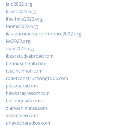
ialp2022.org
klivet2022.org
ifac-hms2022.org
taoms2022.org
iias-euromena-conference2022.org
ivd2022.org
csity2022.org
ibsarstudyabroad.com
bennusehgall.com
tsecincinnati.com
roderconstructiongroup.com
plazabatai.com
hawkscayresort.com
hellonquads.com
diarioanimales.com
decogaleri.com
unavozparadios.com