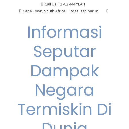
Skip
Call Us: +2782 444 YEAH
to
Cape Town, South Africa
togel sgp hari ini
content
Informasi
Seputar
Dampak
Negara
Termiskin Di
Dunia