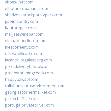
shoes-vert.com
elbotanicopanama.com
shadyoaksrockportrvpark.com
jccoinlaundry.com
kautorepair.com
marjaeswinebar.com
elmazatlanclinton.com
ideacoffeenyc.com
odieschillicothe.com
lacantinitagalesburg.com
pizzadeliverybristol.com
greenstarsmogcheck.com
happypawspl.com
callahansautoservicecenter.com
georgiascornermarket.com
perfectfit24-7.com
portugalprivatedriver.com