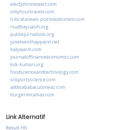
electjohnstewart.com
omptourtravels.com
tribratanews-polreskebumen.com
rsudbayuasih.org
publikjurnalistik.org
juneteenthapparel.net
italywarm.com
journaloffinanceeconomics.com
kvk-kumari.org
foodscienceandtechnology.com
scisportsscience.com
addisababacuisineaz.com
burgerimcamas.com
Link Alternatif
Result HK