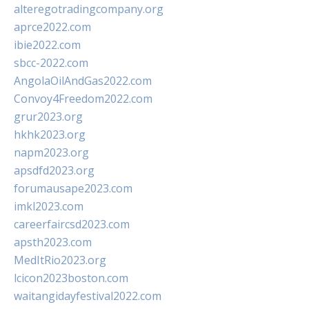
alteregotradingcompany.org
aprce2022.com
ibie2022.com
sbcc-2022.com
AngolaOilAndGas2022.com
Convoy4Freedom2022.com
grur2023.org
hkhk2023.org
napm2023.org
apsdfd2023.org
forumausape2023.com
imkl2023.com
careerfaircsd2023.com
apsth2023.com
MedItRio2023.org
lcicon2023boston.com
waitangidayfestival2022.com