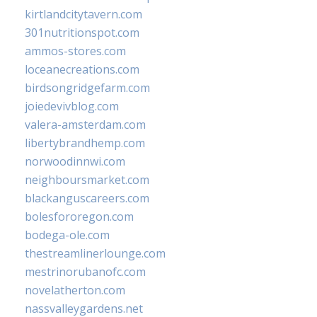
kirtlandcitytavern.com
301nutritionspot.com
ammos-stores.com
loceanecreations.com
birdsongridgefarm.com
joiedevivblog.com
valera-amsterdam.com
libertybrandhemp.com
norwoodinnwi.com
neighboursmarket.com
blackanguscareers.com
bolesfororegon.com
bodega-ole.com
thestreamlinerlounge.com
mestrinorubanofc.com
novelatherton.com
nassvalleygardens.net