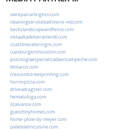
vwrepairarlington.com
cleaningservicebaltimore-md.com
beckslandscapeandfence.com
vistaaltadelveramendi.com
coastlinecateringnc.com
cuesburgershouston.com
psicologiaespecializadaencampeche.com
dmtacos.com
crescentstreetprinting.com
hornopizza.com
driveadragster.com
hematologa.com
lizaivanov.com
guesttinyhomes.com
home-plow-by-meyer.com
palatelatincuisine.com