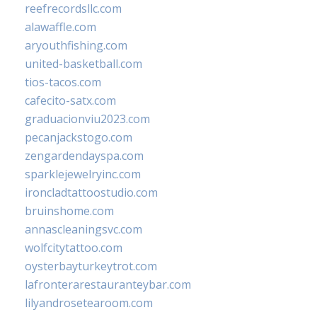
reefrecordsllc.com
alawaffle.com
aryouthfishing.com
united-basketball.com
tios-tacos.com
cafecito-satx.com
graduacionviu2023.com
pecanjackstogo.com
zengardendayspa.com
sparklejewelryinc.com
ironcladtattoostudio.com
bruinshome.com
annascleaningsvc.com
wolfcitytattoo.com
oysterbayturkeytrot.com
lafronterarestauranteybar.com
lilyandrosetearoom.com