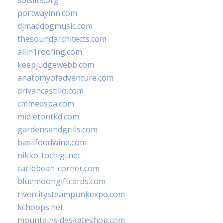
portwayinn.com
djmaddogmusic.com
thesoundarchitects.com
allin1roofing.com
keepjudgewebb.com
anatomyofadventure.com
drivancastillo.com
cmmedspa.com
midletontkd.com
gardensandgrills.com
basilfoodwine.com
nikko-tochigi.net
caribbean-corner.com
bluemoongiftcards.com
rivercitysteampunkexpo.com
kchoops.net
mountainsideskateshop.com