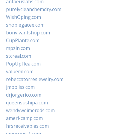
antaeuslabs.com
purelycleanchemdry.com
WishOping.com
shoplegacee.com
bonvivantshop.com
CupPlante.com
mpzin.com
stcreal.com
PopUpFlea.com
valueml.com
rebeccatorresjewelry.com
jmpbliss.com
drjorgerico.com
queensushipa.com
wendyweimerdds.com
ameri-camp.com
hrsreceivables.com
empconst1.com