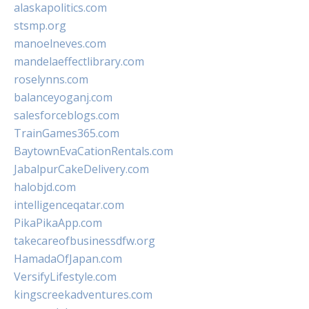
alaskapolitics.com
stsmp.org
manoelneves.com
mandelaeffectlibrary.com
roselynns.com
balanceyoganj.com
salesforceblogs.com
TrainGames365.com
BaytownEvaCationRentals.com
JabalpurCakeDelivery.com
halobjd.com
intelligenceqatar.com
PikaPikaApp.com
takecareofbusinessdfw.org
HamadaOfJapan.com
VersifyLifestyle.com
kingscreekadventures.com