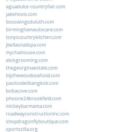
aguadulce-countryfair.com
jakehovis.com
bosswingsduluth.com
birminghamautocare.com
tonyscountrykitchen.com
jbellasnailspa.com
mychaihouse.com
alvisgrooming.com
thegeorginaestate.com
blythewoodseafood.com
paolosdelibangkok.com
bobacove.com
phoone24brookfield.com
mickeybarmama.com
roadwayconstructioninc.com
shopdragonflyboutique.com
sportszilla.org