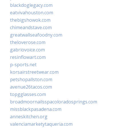
blackdoglegacy.com
eatvivahouston.com
thebigshowok.com
chimeandstave.com
greatwallseafoodny.com
theloverose.com
gabriovoice.com
resinflowart.com
p-sports.net
korsairstreetwear.com
petshopallston.com
avenue26tacos.com
topgglasses.com
broadmoornailsspacoloradosprings.com
missblackpasadena.com
anneskitchen.org
valenciamarketytaqueria.com