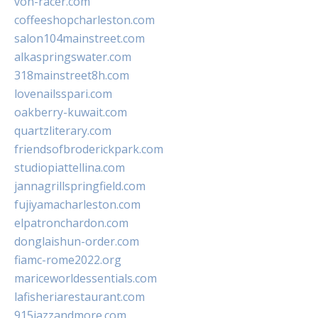
von-racer.com
coffeeshopcharleston.com
salon104mainstreet.com
alkaspringswater.com
318mainstreet8h.com
lovenailsspari.com
oakberry-kuwait.com
quartzliterary.com
friendsofbroderickpark.com
studiopiattellina.com
jannagrillspringfield.com
fujiyamacharleston.com
elpatronchardon.com
donglaishun-order.com
fiamc-rome2022.org
mariceworldessentials.com
lafisheriarestaurant.com
915jazzandmore.com