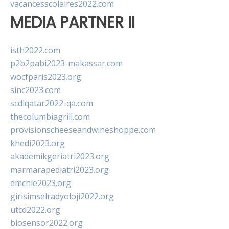
vacancesscolaires2022.com
MEDIA PARTNER II
isth2022.com
p2b2pabi2023-makassar.com
wocfparis2023.org
sinc2023.com
scdlqatar2022-qa.com
thecolumbiagrill.com
provisionscheeseandwineshoppe.com
khedi2023.org
akademikgeriatri2023.org
marmarapediatri2023.org
emchie2023.org
girisimselradyoloji2022.org
utcd2022.org
biosensor2022.org