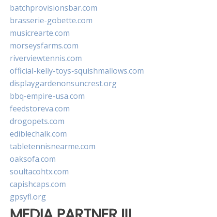
batchprovisionsbar.com
brasserie-gobette.com
musicrearte.com
morseysfarms.com
riverviewtennis.com
official-kelly-toys-squishmallows.com
displaygardenonsuncrest.org
bbq-empire-usa.com
feedstoreva.com
drogopets.com
ediblechalk.com
tabletennisnearme.com
oaksofa.com
soultacohtx.com
capishcaps.com
gpsyfl.org
MEDIA PARTNER III