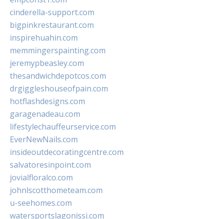
cinderella-support.com
bigpinkrestaurant.com
inspirehuahin.com
memmingerspainting.com
jeremypbeasley.com
thesandwichdepotcos.com
drgiggleshouseofpain.com
hotflashdesigns.com
garagenadeau.com
lifestylechauffeurservice.com
EverNewNails.com
insideoutdecoratingcentre.com
salvatoresinpoint.com
jovialfloralco.com
johnlscotthometeam.com
u-seehomes.com
watersportslagonissi.com