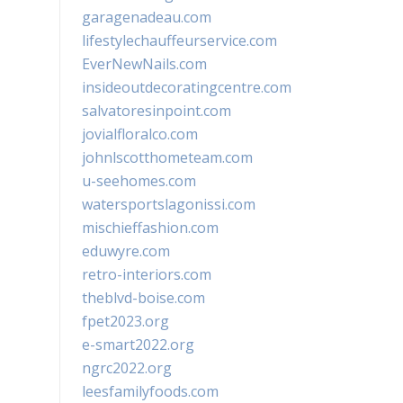
garagenadeau.com
lifestylechauffeurservice.com
EverNewNails.com
insideoutdecoratingcentre.com
salvatoresinpoint.com
jovialfloralco.com
johnlscotthometeam.com
u-seehomes.com
watersportslagonissi.com
mischieffashion.com
eduwyre.com
retro-interiors.com
theblvd-boise.com
fpet2023.org
e-smart2022.org
ngrc2022.org
leesfamilyfoods.com