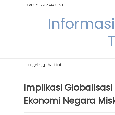
Skip
Call Us: +2782 444 YEAH
to
content
Informas
T
togel sgp hari ini
Implikasi Globalisa
Ekonomi Negara Misk