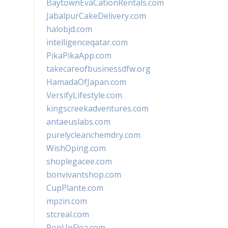
BaytownEvaCationRentals.com
JabalpurCakeDelivery.com
halobjd.com
intelligenceqatar.com
PikaPikaApp.com
takecareofbusinessdfw.org
HamadaOfJapan.com
VersifyLifestyle.com
kingscreekadventures.com
antaeuslabs.com
purelycleanchemdry.com
WishOping.com
shoplegacee.com
bonvivantshop.com
CupPlante.com
mpzin.com
stcreal.com
PopUpFlea.com