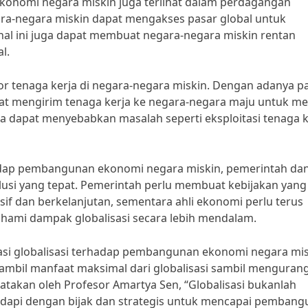
ekonomi negara miskin juga terlihat dalam perdagangan
gara-negara miskin dapat mengakses pasar global untuk
l ini juga dapat membuat negara-negara miskin rentan
l.
tor tenaga kerja di negara-negara miskin. Dengan adanya p
pat mengirim tenaga kerja ke negara-negara maju untuk me
uga dapat menyebabkan masalah seperti eksploitasi tenaga k
adap pembangunan ekonomi negara miskin, pemerintah dan
lusi yang tepat. Pemerintah perlu membuat kebijakan yang
 dan berkelanjutan, sementara ahli ekonomi perlu terus
ahami dampak globalisasi secara lebih mendalam.
si globalisasi terhadap pembangunan ekonomi negara mis
mbil manfaat maksimal dari globalisasi sambil mengurang
katakan oleh Profesor Amartya Sen, “Globalisasi bukanlah
adapi dengan bijak dan strategis untuk mencapai pemban