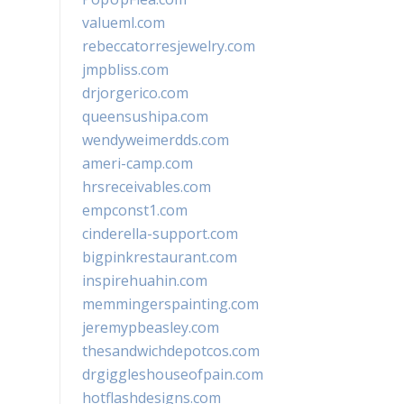
valueml.com
rebeccatorresjewelry.com
jmpbliss.com
drjorgerico.com
queensushipa.com
wendyweimerdds.com
ameri-camp.com
hrsreceivables.com
empconst1.com
cinderella-support.com
bigpinkrestaurant.com
inspirehuahin.com
memmingerspainting.com
jeremypbeasley.com
thesandwichdepotcos.com
drgiggleshouseofpain.com
hotflashdesigns.com