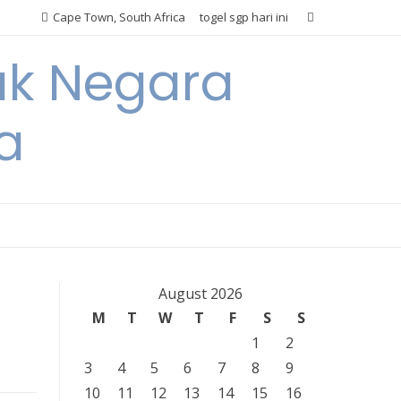
Cape Town, South Africa
togel sgp hari ini
ak Negara
a
August 2026
M
T
W
T
F
S
S
1
2
3
4
5
6
7
8
9
10
11
12
13
14
15
16