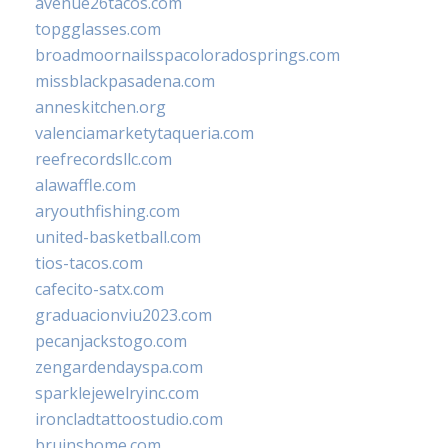
avenue26tacos.com
topgglasses.com
broadmoornailsspacoloradosprings.com
missblackpasadena.com
anneskitchen.org
valenciamarketytaqueria.com
reefrecordsllc.com
alawaffle.com
aryouthfishing.com
united-basketball.com
tios-tacos.com
cafecito-satx.com
graduacionviu2023.com
pecanjackstogo.com
zengardendayspa.com
sparklejewelryinc.com
ironcladtattoostudio.com
bruinshome.com