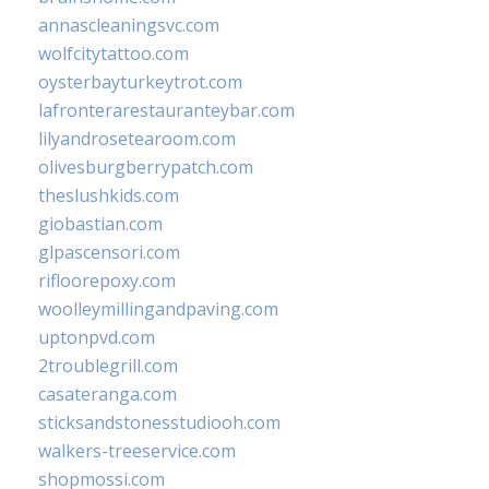
annascleaningsvc.com
wolfcitytattoo.com
oysterbayturkeytrot.com
lafronterarestauranteybar.com
lilyandrosetearoom.com
olivesburgberrypatch.com
theslushkids.com
giobastian.com
glpascensori.com
rifloorepoxy.com
woolleymillingandpaving.com
uptonpvd.com
2troublegrill.com
casateranga.com
sticksandstonesstudiooh.com
walkers-treeservice.com
shopmossi.com