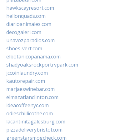
hawkscayresort.com
hellonquads.com
diarioanimales.com
decogaleri.com
unavozparadios.com
shoes-vert.com
elbotanicopanama.com
shadyoaksrockportrvpark.com
jccoinlaundry.com
kautorepair.com
marjaeswinebar.com
elmazatlanclinton.com
ideacoffeenyc.com
odieschillicothe.com
lacantinitagalesburg.com
pizzadeliverybristol.com
greenstarsmogcheck.com