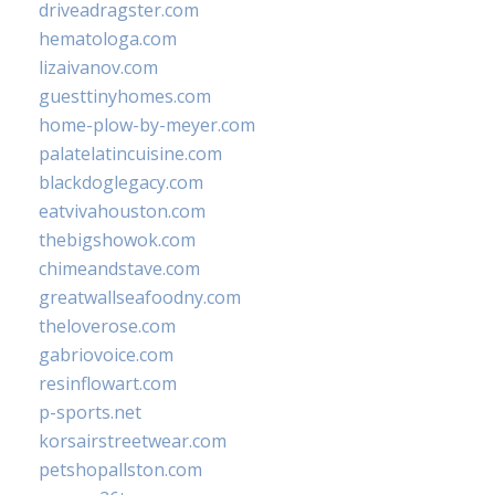
driveadragster.com
hematologa.com
lizaivanov.com
guesttinyhomes.com
home-plow-by-meyer.com
palatelatincuisine.com
blackdoglegacy.com
eatvivahouston.com
thebigshowok.com
chimeandstave.com
greatwallseafoodny.com
theloverose.com
gabriovoice.com
resinflowart.com
p-sports.net
korsairstreetwear.com
petshopallston.com