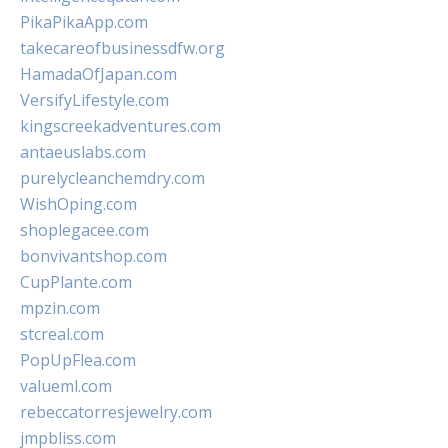
PikaPikaApp.com
takecareofbusinessdfw.org
HamadaOfJapan.com
VersifyLifestyle.com
kingscreekadventures.com
antaeuslabs.com
purelycleanchemdry.com
WishOping.com
shoplegacee.com
bonvivantshop.com
CupPlante.com
mpzin.com
stcreal.com
PopUpFlea.com
valueml.com
rebeccatorresjewelry.com
jmpbliss.com