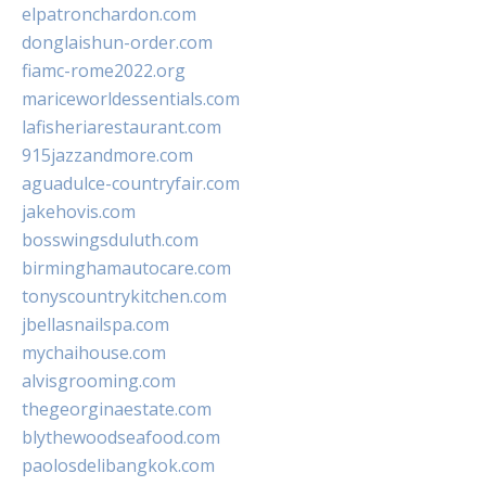
elpatronchardon.com
donglaishun-order.com
fiamc-rome2022.org
mariceworldessentials.com
lafisheriarestaurant.com
915jazzandmore.com
aguadulce-countryfair.com
jakehovis.com
bosswingsduluth.com
birminghamautocare.com
tonyscountrykitchen.com
jbellasnailspa.com
mychaihouse.com
alvisgrooming.com
thegeorginaestate.com
blythewoodseafood.com
paolosdelibangkok.com