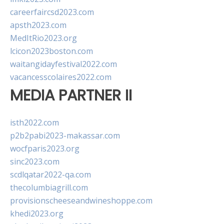
careerfaircsd2023.com
apsth2023.com
MedItRio2023.org
lcicon2023boston.com
waitangidayfestival2022.com
vacancesscolaires2022.com
MEDIA PARTNER II
isth2022.com
p2b2pabi2023-makassar.com
wocfparis2023.org
sinc2023.com
scdlqatar2022-qa.com
thecolumbiagrill.com
provisionscheeseandwineshoppe.com
khedi2023.org