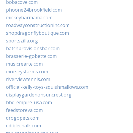
bobacove.com
phoone24brookfield.com
mickeybarmama.com
roadwayconstructioninc.com
shopdragonflyboutique.com
sportszilla.org
batchprovisionsbar.com
brasserie-gobette.com
musicrearte.com
morseysfarms.com
riverviewtennis.com
official-kelly-toys-squishmallows.com
displaygardenonsuncrest.org
bbq-empire-usa.com
feedstoreva.com
drogopets.com
ediblechalk.com