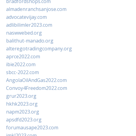
bradfordshops.com
almadenranchsanjose.com
advocatevijay.com
adlibilimler2023.com
naswwebed.org
balithut-manado.org
alteregotradingcompany.org
aprce2022.com
ibie2022.com
sbcc-2022.com
AngolaOilAndGas2022.com
Convoy4Freedom2022.com
grur2023.org
hkhk2023.org
napm2023.org
apsdfd2023.org
forumausape2023.com
imkl2023.com