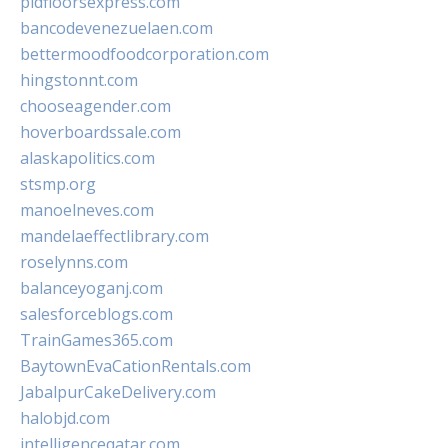
pidfloorsexpress.com
bancodevenezuelaen.com
bettermoodfoodcorporation.com
hingstonnt.com
chooseagender.com
hoverboardssale.com
alaskapolitics.com
stsmp.org
manoelneves.com
mandelaeffectlibrary.com
roselynns.com
balanceyoganj.com
salesforceblogs.com
TrainGames365.com
BaytownEvaCationRentals.com
JabalpurCakeDelivery.com
halobjd.com
intelligenceqatar.com