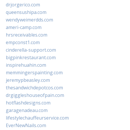
drjorgerico.com
queensushipa.com
wendyweimerdds.com
ameri-camp.com
hrsreceivables.com
empconst1.com
cinderella-support.com
bigpinkrestaurant.com
inspirehuahin.com
memmingerspainting.com
jeremypbeasley.com
thesandwichdepotcos.com
drgiggleshouseofpain.com
hotflashdesigns.com
garagenadeau.com
lifestylechauffeurservice.com
EverNewNails.com