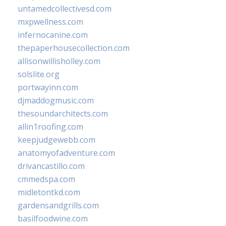
untamedcollectivesd.com
mxpwellness.com
infernocanine.com
thepaperhousecollection.com
allisonwillisholley.com
solslite.org
portwayinn.com
djmaddogmusic.com
thesoundarchitects.com
allin1roofing.com
keepjudgewebb.com
anatomyofadventure.com
drivancastillo.com
cmmedspa.com
midletontkd.com
gardensandgrills.com
basilfoodwine.com