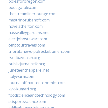
bolesfororegon.com
bodega-ole.com
thestreamlinerlounge.com
mestrinorubanofc.com
novelatherton.com
nassvalleygardens.net
electjohnstewart.com
omptourtravels.com
tribratanews-polreskebumen.com
rsudbayuasih.org
publikjurnalistik.org
juneteenthapparel.net
italywarm.com
journaloffinanceeconomics.com
kvk-kumari.org
foodscienceandtechnology.com
scisportsscience.com
addisababacuisineaz.com