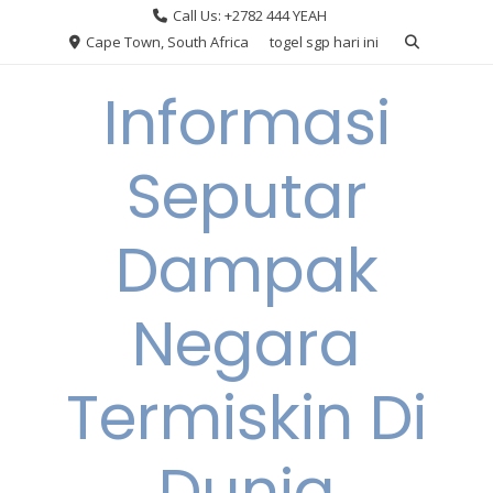
Skip
Call Us: +2782 444 YEAH
to
Cape Town, South Africa
togel sgp hari ini
content
Informasi
Seputar
Dampak
Negara
Termiskin Di
Dunia