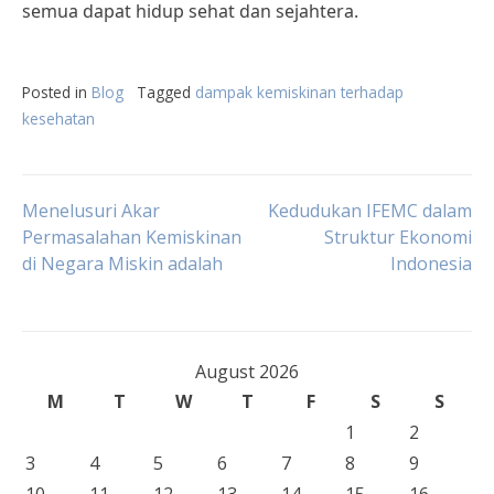
semua dapat hidup sehat dan sejahtera.
Posted in
Blog
Tagged
dampak kemiskinan terhadap
kesehatan
Post
Menelusuri Akar
Kedudukan IFEMC dalam
Permasalahan Kemiskinan
Struktur Ekonomi
di Negara Miskin adalah
Indonesia
navigation
August 2026
M
T
W
T
F
S
S
1
2
3
4
5
6
7
8
9