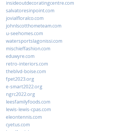
insideoutdecoratingcentre.com
salvatoresinpoint.com
jovialfloralco.com
johnlscotthometeam.com
u-seehomes.com
watersportslagonissi.com
mischieffashion.com
eduwyre.com
retro-interiors.com
theblvd-boise.com
fpet2023.org
e-smart2022.org
ngrc2022.org
leesfamilyfoods.com
lewis-lewis-cpas.com
eleontennis.com
cyetus.com