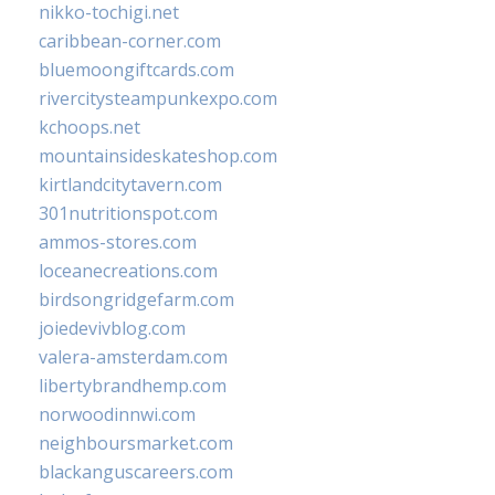
nikko-tochigi.net
caribbean-corner.com
bluemoongiftcards.com
rivercitysteampunkexpo.com
kchoops.net
mountainsideskateshop.com
kirtlandcitytavern.com
301nutritionspot.com
ammos-stores.com
loceanecreations.com
birdsongridgefarm.com
joiedevivblog.com
valera-amsterdam.com
libertybrandhemp.com
norwoodinnwi.com
neighboursmarket.com
blackanguscareers.com