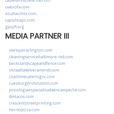
tabletennisnearme.com
oaksofa.com
soultacohtx.com
capishcaps.com
gpsyfl.org
MEDIA PARTNER III
vwrepairarlington.com
cleaningservicebaltimore-md.com
beckslandscapeandfence.com
vistaaltadelveramendi.com
coastlinecateringnc.com
cuesburgershouston.com
psicologiaespecializadaencampeche.com
dmtacos.com
crescentstreetprinting.com
hornopizza.com