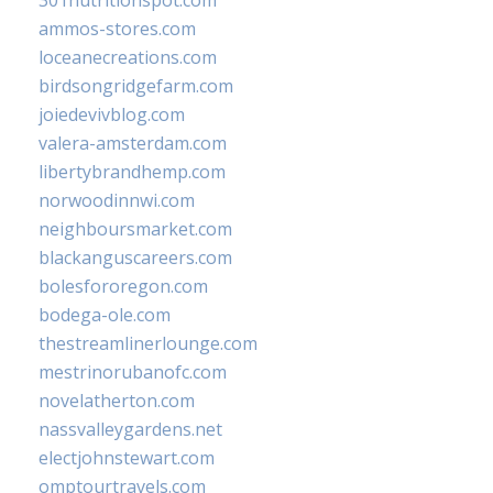
ammos-stores.com
loceanecreations.com
birdsongridgefarm.com
joiedevivblog.com
valera-amsterdam.com
libertybrandhemp.com
norwoodinnwi.com
neighboursmarket.com
blackanguscareers.com
bolesfororegon.com
bodega-ole.com
thestreamlinerlounge.com
mestrinorubanofc.com
novelatherton.com
nassvalleygardens.net
electjohnstewart.com
omptourtravels.com