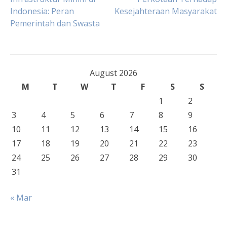
Indonesia: Peran
Kesejahteraan Masyarakat
navigation
Pemerintah dan Swasta
August 2026
M
T
W
T
F
S
S
1
2
3
4
5
6
7
8
9
10
11
12
13
14
15
16
17
18
19
20
21
22
23
24
25
26
27
28
29
30
31
« Mar