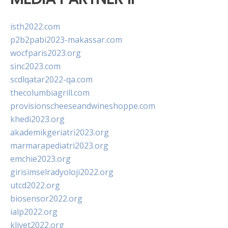
isth2022.com
p2b2pabi2023-makassar.com
wocfparis2023.org
sinc2023.com
scdlqatar2022-qa.com
thecolumbiagrill.com
provisionscheeseandwineshoppe.com
khedi2023.org
akademikgeriatri2023.org
marmarapediatri2023.org
emchie2023.org
girisimselradyoloji2022.org
utcd2022.org
biosensor2022.org
ialp2022.org
klivet2022.org