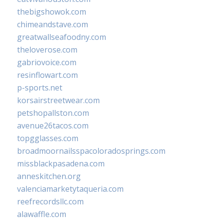
thebigshowok.com
chimeandstave.com
greatwallseafoodny.com
theloverose.com
gabriovoice.com
resinflowart.com
p-sports.net
korsairstreetwear.com
petshopallston.com
avenue26tacos.com
topgglasses.com
broadmoornailsspacoloradosprings.com
missblackpasadena.com
anneskitchen.org
valenciamarketytaqueria.com
reefrecordsllc.com
alawaffle.com