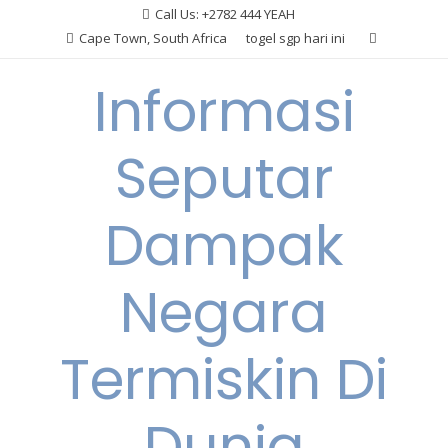
Skip
Call Us: +2782 444 YEAH
to
Cape Town, South Africa
togel sgp hari ini
content
Informasi
Seputar
Dampak
Negara
Termiskin Di
Dunia