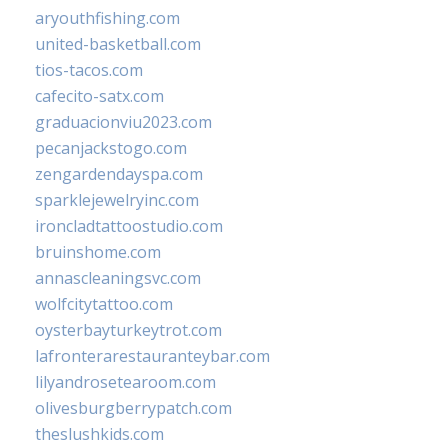
aryouthfishing.com
united-basketball.com
tios-tacos.com
cafecito-satx.com
graduacionviu2023.com
pecanjackstogo.com
zengardendayspa.com
sparklejewelryinc.com
ironcladtattoostudio.com
bruinshome.com
annascleaningsvc.com
wolfcitytattoo.com
oysterbayturkeytrot.com
lafronterarestauranteybar.com
lilyandrosetearoom.com
olivesburgberrypatch.com
theslushkids.com