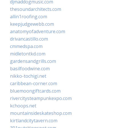
djmaddogmusic.com
thesoundarchitects.com
allin1roofing.com
keepjudgewebb.com
anatomyofadventure.com
drivancastillo.com
cmmedspa.com
midletontkd.com
gardensandgrills.com
basilfoodwine.com
nikko-tochigi.net
caribbean-corner.com
bluemoongiftcards.com
rivercitysteampunkexpo.com
kchoops.net
mountainsideskateshop.com
kirtlandcitytavern.com
301nutritionspot.com