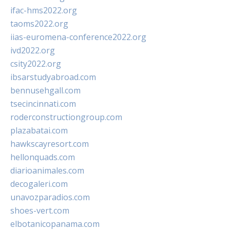
ifac-hms2022.org
taoms2022.org
iias-euromena-conference2022.org
ivd2022.org
csity2022.org
ibsarstudyabroad.com
bennusehgall.com
tsecincinnati.com
roderconstructiongroup.com
plazabatai.com
hawkscayresort.com
hellonquads.com
diarioanimales.com
decogaleri.com
unavozparadios.com
shoes-vert.com
elbotanicopanama.com