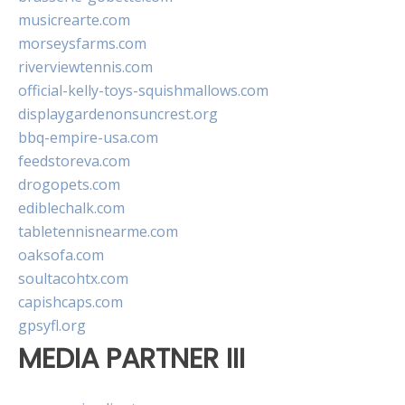
musicrearte.com
morseysfarms.com
riverviewtennis.com
official-kelly-toys-squishmallows.com
displaygardenonsuncrest.org
bbq-empire-usa.com
feedstoreva.com
drogopets.com
ediblechalk.com
tabletennisnearme.com
oaksofa.com
soultacohtx.com
capishcaps.com
gpsyfl.org
MEDIA PARTNER III