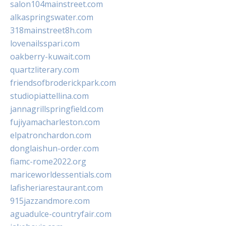
salon104mainstreet.com
alkaspringswater.com
318mainstreet8h.com
lovenailsspari.com
oakberry-kuwait.com
quartzliterary.com
friendsofbroderickpark.com
studiopiattellina.com
jannagrillspringfield.com
fujiyamacharleston.com
elpatronchardon.com
donglaishun-order.com
fiamc-rome2022.org
mariceworldessentials.com
lafisheriarestaurant.com
915jazzandmore.com
aguadulce-countryfair.com