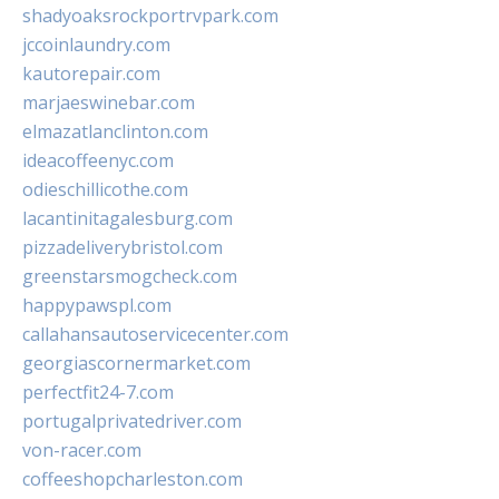
shadyoaksrockportrvpark.com
jccoinlaundry.com
kautorepair.com
marjaeswinebar.com
elmazatlanclinton.com
ideacoffeenyc.com
odieschillicothe.com
lacantinitagalesburg.com
pizzadeliverybristol.com
greenstarsmogcheck.com
happypawspl.com
callahansautoservicecenter.com
georgiascornermarket.com
perfectfit24-7.com
portugalprivatedriver.com
von-racer.com
coffeeshopcharleston.com