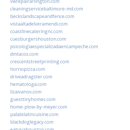
vwrepairarlington.com
cleaningservicebaltimore-md.com
beckslandscapeandfence.com
vistaaltadelveramendi.com
coastlinecateringnc.com
cuesburgershouston.com
psicologiaespecializadaencampeche.com
dmtacos.com
crescentstreetprinting.com
hornopizza.com
driveadragster.com
hematologa.com
lizaivanov.com
guesttinyhomes.com
home-plow-by-meyer.com
palatelatincuisine.com
blackdoglegacy.com
eatvivahouston.com