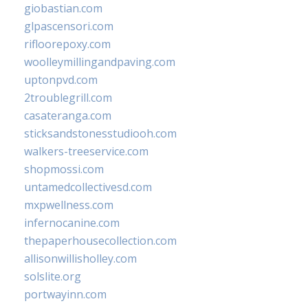
giobastian.com
glpascensori.com
rifloorepoxy.com
woolleymillingandpaving.com
uptonpvd.com
2troublegrill.com
casateranga.com
sticksandstonesstudiooh.com
walkers-treeservice.com
shopmossi.com
untamedcollectivesd.com
mxpwellness.com
infernocanine.com
thepaperhousecollection.com
allisonwillisholley.com
solslite.org
portwayinn.com