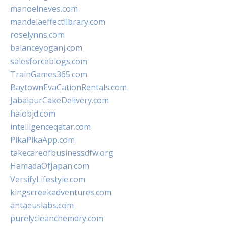
manoelneves.com
mandelaeffectlibrary.com
roselynns.com
balanceyoganj.com
salesforceblogs.com
TrainGames365.com
BaytownEvaCationRentals.com
JabalpurCakeDelivery.com
halobjd.com
intelligenceqatar.com
PikaPikaApp.com
takecareofbusinessdfw.org
HamadaOfJapan.com
VersifyLifestyle.com
kingscreekadventures.com
antaeuslabs.com
purelycleanchemdry.com