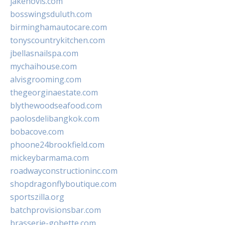
jakehovis.com
bosswingsduluth.com
birminghamautocare.com
tonyscountrykitchen.com
jbellasnailspa.com
mychaihouse.com
alvisgrooming.com
thegeorginaestate.com
blythewoodseafood.com
paolosdelibangkok.com
bobacove.com
phoone24brookfield.com
mickeybarmama.com
roadwayconstructioninc.com
shopdragonflyboutique.com
sportszilla.org
batchprovisionsbar.com
brasserie-gobette.com