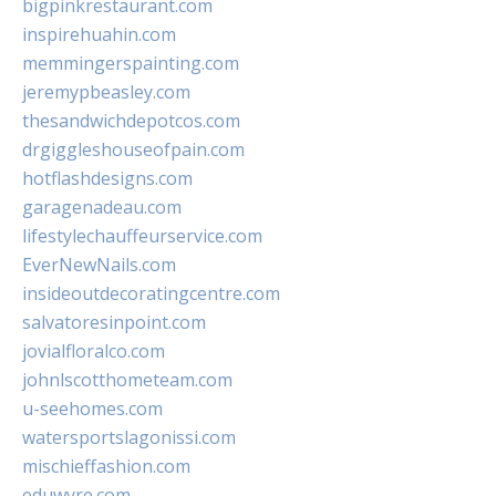
bigpinkrestaurant.com
inspirehuahin.com
memmingerspainting.com
jeremypbeasley.com
thesandwichdepotcos.com
drgiggleshouseofpain.com
hotflashdesigns.com
garagenadeau.com
lifestylechauffeurservice.com
EverNewNails.com
insideoutdecoratingcentre.com
salvatoresinpoint.com
jovialfloralco.com
johnlscotthometeam.com
u-seehomes.com
watersportslagonissi.com
mischieffashion.com
eduwyre.com