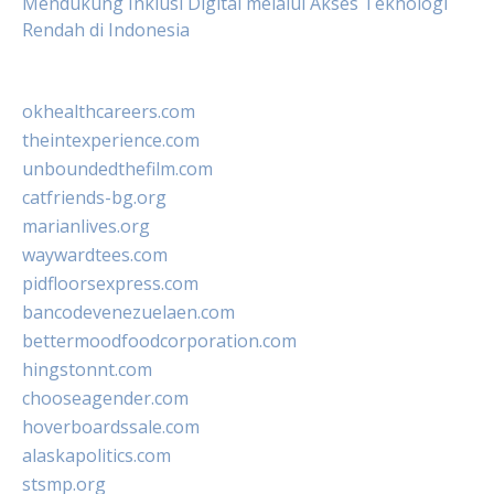
Mendukung Inklusi Digital melalui Akses Teknologi
Rendah di Indonesia
okhealthcareers.com
theintexperience.com
unboundedthefilm.com
catfriends-bg.org
marianlives.org
waywardtees.com
pidfloorsexpress.com
bancodevenezuelaen.com
bettermoodfoodcorporation.com
hingstonnt.com
chooseagender.com
hoverboardssale.com
alaskapolitics.com
stsmp.org