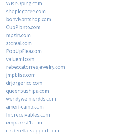
WishOping.com
shoplegacee.com
bonvivantshop.com
CupPlante.com
mpzin.com
stcreal.com
PopUpFlea.com
valueml.com
rebeccatorresjewelry.com
jmpbliss.com
drjorgerico.com
queensushipa.com
wendyweimerdds.com
ameri-camp.com
hrsreceivables.com
empconst1.com
cinderella-support.com