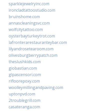
sparklejewelryinc.com
ironcladtattoostudio.com
bruinshome.com
annascleaningsvc.com
wolfcitytattoo.com
oysterbayturkeytrot.com
lafronterarestauranteybar.com
lilyandrosetearoom.com
olivesburgberrypatch.com
theslushkids.com
giobastian.com
glpascensori.com
rifloorepoxy.com
woolleymillingandpaving.com
uptonpvd.com
2troublegrill.com
casateranga.com