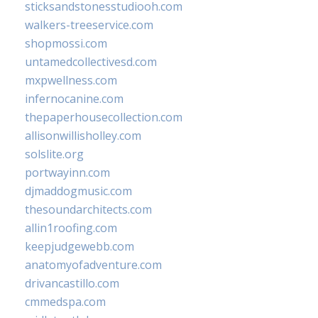
sticksandstonesstudiooh.com
walkers-treeservice.com
shopmossi.com
untamedcollectivesd.com
mxpwellness.com
infernocanine.com
thepaperhousecollection.com
allisonwillisholley.com
solslite.org
portwayinn.com
djmaddogmusic.com
thesoundarchitects.com
allin1roofing.com
keepjudgewebb.com
anatomyofadventure.com
drivancastillo.com
cmmedspa.com