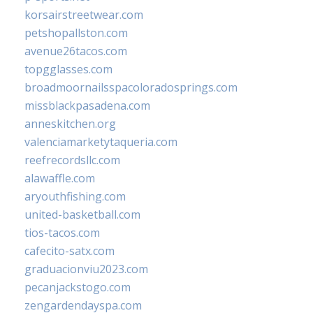
korsairstreetwear.com
petshopallston.com
avenue26tacos.com
topgglasses.com
broadmoornailsspacoloradosprings.com
missblackpasadena.com
anneskitchen.org
valenciamarketytaqueria.com
reefrecordsllc.com
alawaffle.com
aryouthfishing.com
united-basketball.com
tios-tacos.com
cafecito-satx.com
graduacionviu2023.com
pecanjackstogo.com
zengardendayspa.com