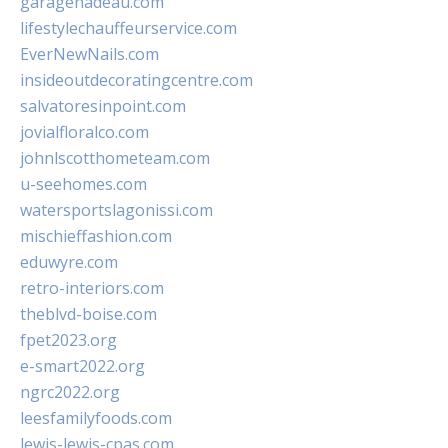
garagenadeau.com
lifestylechauffeurservice.com
EverNewNails.com
insideoutdecoratingcentre.com
salvatoresinpoint.com
jovialfloralco.com
johnlscotthometeam.com
u-seehomes.com
watersportslagonissi.com
mischieffashion.com
eduwyre.com
retro-interiors.com
theblvd-boise.com
fpet2023.org
e-smart2022.org
ngrc2022.org
leesfamilyfoods.com
lewis-lewis-cpas.com