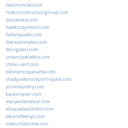
tsecincinnati.com
roderconstructiongroup.com
plazabatai.com
hawkscayresort.com
hellonquads.com
diarioanimales.com
decogaleri.com
unavozparadios.com
shoes-vert.com
elbotanicopanama.com
shadyoaksrockportrvpark.com
jccoinlaundry.com
kautorepair.com
marjaeswinebar.com
elmazatlanclinton.com
ideacoffeenyc.com
odieschillicothe.com