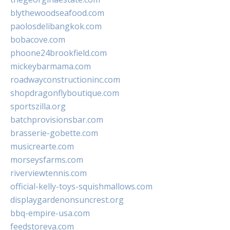
blythewoodseafood.com
paolosdelibangkok.com
bobacove.com
phoone24brookfield.com
mickeybarmama.com
roadwayconstructioninc.com
shopdragonflyboutique.com
sportszilla.org
batchprovisionsbar.com
brasserie-gobette.com
musicrearte.com
morseysfarms.com
riverviewtennis.com
official-kelly-toys-squishmallows.com
displaygardenonsuncrest.org
bbq-empire-usa.com
feedstoreva.com