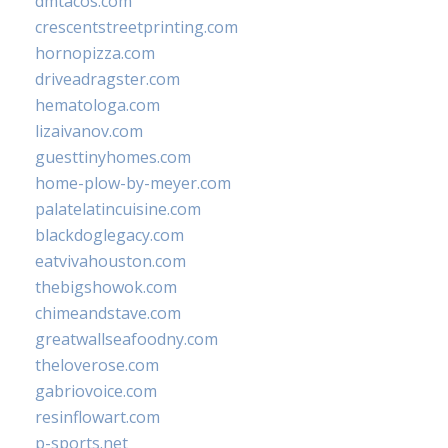
dmtacos.com
crescentstreetprinting.com
hornopizza.com
driveadragster.com
hematologa.com
lizaivanov.com
guesttinyhomes.com
home-plow-by-meyer.com
palatelatincuisine.com
blackdoglegacy.com
eatvivahouston.com
thebigshowok.com
chimeandstave.com
greatwallseafoodny.com
theloverose.com
gabriovoice.com
resinflowart.com
p-sports.net