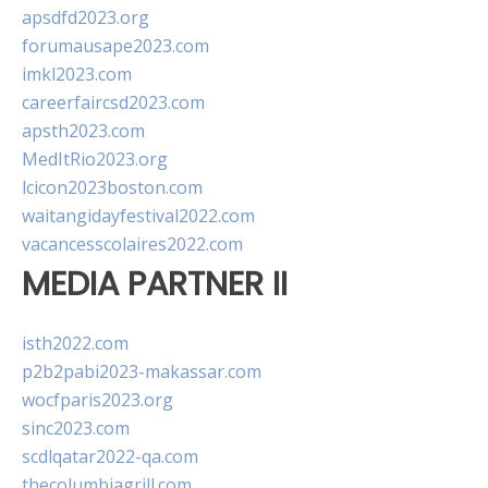
apsdfd2023.org
forumausape2023.com
imkl2023.com
careerfaircsd2023.com
apsth2023.com
MedItRio2023.org
lcicon2023boston.com
waitangidayfestival2022.com
vacancesscolaires2022.com
MEDIA PARTNER II
isth2022.com
p2b2pabi2023-makassar.com
wocfparis2023.org
sinc2023.com
scdlqatar2022-qa.com
thecolumbiagrill.com