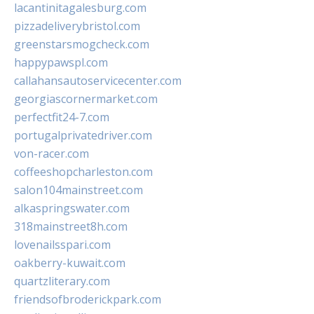
lacantinitagalesburg.com
pizzadeliverybristol.com
greenstarsmogcheck.com
happypawspl.com
callahansautoservicecenter.com
georgiascornermarket.com
perfectfit24-7.com
portugalprivatedriver.com
von-racer.com
coffeeshopcharleston.com
salon104mainstreet.com
alkaspringswater.com
318mainstreet8h.com
lovenailsspari.com
oakberry-kuwait.com
quartzliterary.com
friendsofbroderickpark.com