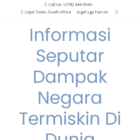
Skip
Call Us: +2782 444 YEAH
to
Cape Town, South Africa
togel sgp hari ini
content
Informasi
Seputar
Dampak
Negara
Termiskin Di
Dunia