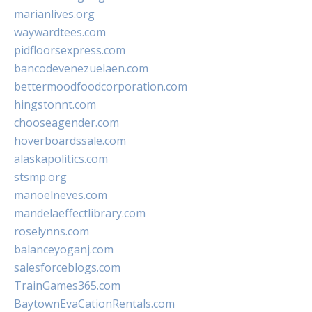
marianlives.org
waywardtees.com
pidfloorsexpress.com
bancodevenezuelaen.com
bettermoodfoodcorporation.com
hingstonnt.com
chooseagender.com
hoverboardssale.com
alaskapolitics.com
stsmp.org
manoelneves.com
mandelaeffectlibrary.com
roselynns.com
balanceyoganj.com
salesforceblogs.com
TrainGames365.com
BaytownEvaCationRentals.com