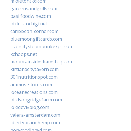
midletontkd.com
gardensandgrills.com
basilfoodwine.com
nikko-tochigi.net
caribbean-corner.com
bluemoongiftcards.com
rivercitysteampunkexpo.com
kchoops.net
mountainsideskateshop.com
kirtlandcitytavern.com
301nutritionspot.com
ammos-stores.com
loceanecreations.com
birdsongridgefarm.com
joiedevivblog.com
valera-amsterdam.com
libertybrandhemp.com
norwoodinnwi.com