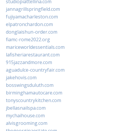
studiopiattellina.com
jannagrillspringfield.com
fujiyamacharleston.com
elpatronchardon.com
donglaishun-order.com
fiamc-rome2022.org
mariceworldessentials.com
lafisheriarestaurant.com
915jazzandmore.com
aguadulce-countryfair.com
jakehovis.com
bosswingsduluth.com
birminghamautocare.com
tonyscountrykitchen.com
jbellasnailspa.com
mychaihouse.com
alvisgrooming.com
thegeorginaestate.com