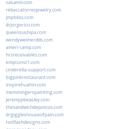
valueml.com
rebeccatorresjewelry.com
jmpbliss.com
drjorgerico.com
queensushipa.com
wendyweimerdds.com
ameri-camp.com
hrsreceivables.com
empconst1.com
cinderella-support.com
bigpinkrestaurant.com
inspirehuahin.com
memmingerspainting.com
jeremypbeasley.com
thesandwichdepotcos.com
drgiggleshouseofpain.com
hotflashdesigns.com