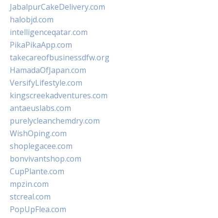
JabalpurCakeDelivery.com
halobjd.com
intelligenceqatar.com
PikaPikaApp.com
takecareofbusinessdfw.org
HamadaOfJapan.com
VersifyLifestyle.com
kingscreekadventures.com
antaeuslabs.com
purelycleanchemdry.com
WishOping.com
shoplegacee.com
bonvivantshop.com
CupPlante.com
mpzin.com
stcreal.com
PopUpFlea.com