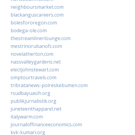
neighboursmarket.com
blackanguscareers.com
bolesfororegon.com
bodega-ole.com
thestreamlinerlounge.com
mestrinorubanofc.com
novelatherton.com
nassvalleygardens.net
electjohnstewart.com
omptourtravels.com
tribratanews-polreskebumen.com
rsudbayuasih.org
publikjurnalistik.org
juneteenthapparel.net
italywarm.com
journaloffinanceeconomics.com
kvk-kumari.org