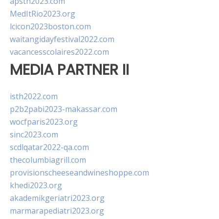
apsth2023.com
MedItRio2023.org
lcicon2023boston.com
waitangidayfestival2022.com
vacancesscolaires2022.com
MEDIA PARTNER II
isth2022.com
p2b2pabi2023-makassar.com
wocfparis2023.org
sinc2023.com
scdlqatar2022-qa.com
thecolumbiagrill.com
provisionscheeseandwineshoppe.com
khedi2023.org
akademikgeriatri2023.org
marmarapediatri2023.org