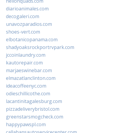
hellonquads.com
diarioanimales.com
decogaleri.com
unavozparadios.com
shoes-vert.com
elbotanicopanama.com
shadyoaksrockportrvpark.com
jccoinlaundry.com
kautorepair.com
marjaeswinebar.com
elmazatlanclinton.com
ideacoffeenyc.com
odieschillicothe.com
lacantinitagalesburg.com
pizzadeliverybristol.com
greenstarsmogcheck.com
happypawspl.com
callahansautoservicecenter.com