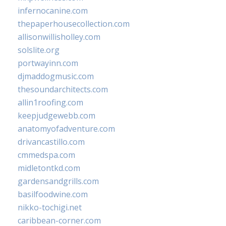
infernocanine.com
thepaperhousecollection.com
allisonwillisholley.com
solslite.org
portwayinn.com
djmaddogmusic.com
thesoundarchitects.com
allin1roofing.com
keepjudgewebb.com
anatomyofadventure.com
drivancastillo.com
cmmedspa.com
midletontkd.com
gardensandgrills.com
basilfoodwine.com
nikko-tochigi.net
caribbean-corner.com