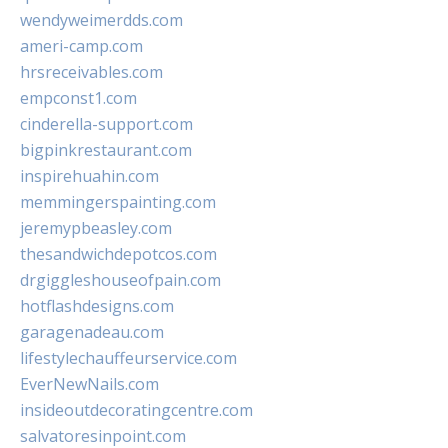
wendyweimerdds.com
ameri-camp.com
hrsreceivables.com
empconst1.com
cinderella-support.com
bigpinkrestaurant.com
inspirehuahin.com
memmingerspainting.com
jeremypbeasley.com
thesandwichdepotcos.com
drgiggleshouseofpain.com
hotflashdesigns.com
garagenadeau.com
lifestylechauffeurservice.com
EverNewNails.com
insideoutdecoratingcentre.com
salvatoresinpoint.com