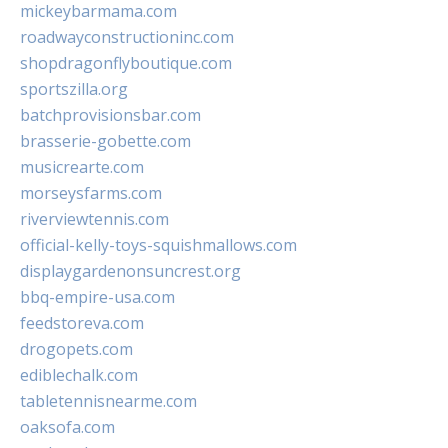
mickeybarmama.com
roadwayconstructioninc.com
shopdragonflyboutique.com
sportszilla.org
batchprovisionsbar.com
brasserie-gobette.com
musicrearte.com
morseysfarms.com
riverviewtennis.com
official-kelly-toys-squishmallows.com
displaygardenonsuncrest.org
bbq-empire-usa.com
feedstoreva.com
drogopets.com
ediblechalk.com
tabletennisnearme.com
oaksofa.com