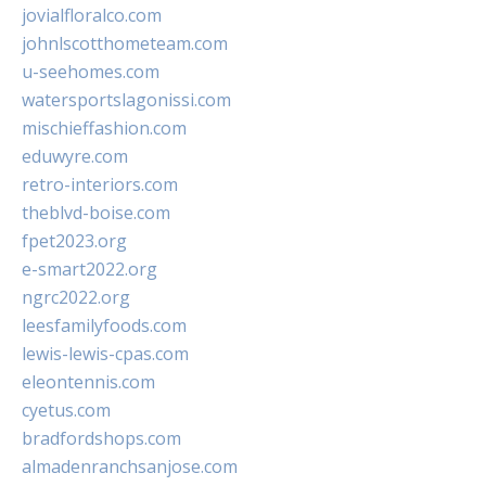
jovialfloralco.com
johnlscotthometeam.com
u-seehomes.com
watersportslagonissi.com
mischieffashion.com
eduwyre.com
retro-interiors.com
theblvd-boise.com
fpet2023.org
e-smart2022.org
ngrc2022.org
leesfamilyfoods.com
lewis-lewis-cpas.com
eleontennis.com
cyetus.com
bradfordshops.com
almadenranchsanjose.com