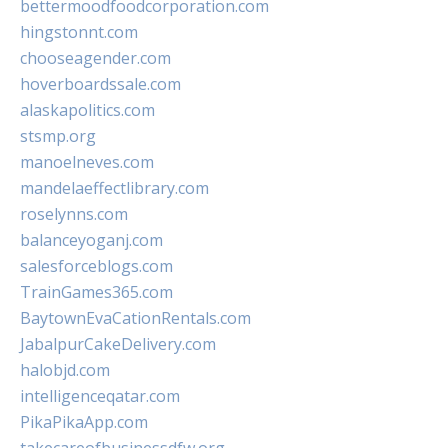
bettermoodfoodcorporation.com
hingstonnt.com
chooseagender.com
hoverboardssale.com
alaskapolitics.com
stsmp.org
manoelneves.com
mandelaeffectlibrary.com
roselynns.com
balanceyoganj.com
salesforceblogs.com
TrainGames365.com
BaytownEvaCationRentals.com
JabalpurCakeDelivery.com
halobjd.com
intelligenceqatar.com
PikaPikaApp.com