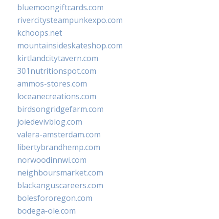
bluemoongiftcards.com
rivercitysteampunkexpo.com
kchoops.net
mountainsideskateshop.com
kirtlandcitytavern.com
301nutritionspot.com
ammos-stores.com
loceanecreations.com
birdsongridgefarm.com
joiedevivblog.com
valera-amsterdam.com
libertybrandhemp.com
norwoodinnwi.com
neighboursmarket.com
blackanguscareers.com
bolesfororegon.com
bodega-ole.com