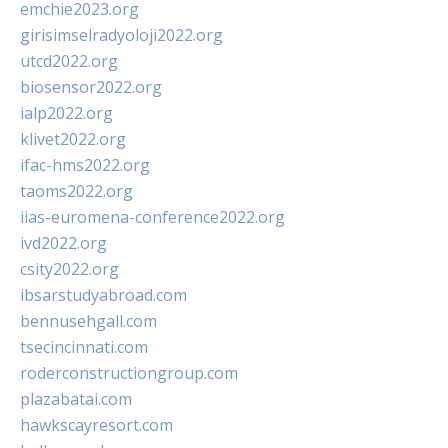
emchie2023.org
girisimselradyoloji2022.org
utcd2022.org
biosensor2022.org
ialp2022.org
klivet2022.org
ifac-hms2022.org
taoms2022.org
iias-euromena-conference2022.org
ivd2022.org
csity2022.org
ibsarstudyabroad.com
bennusehgall.com
tsecincinnati.com
roderconstructiongroup.com
plazabatai.com
hawkscayresort.com