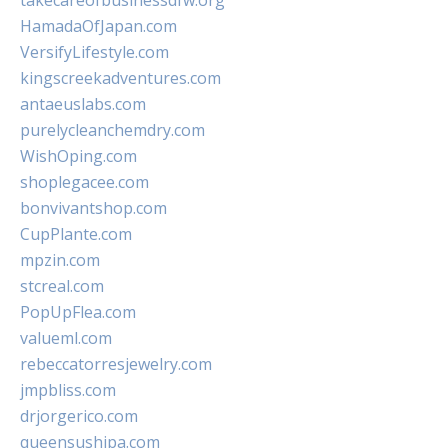
takecareofbusinessdfw.org
HamadaOfJapan.com
VersifyLifestyle.com
kingscreekadventures.com
antaeuslabs.com
purelycleanchemdry.com
WishOping.com
shoplegacee.com
bonvivantshop.com
CupPlante.com
mpzin.com
stcreal.com
PopUpFlea.com
valueml.com
rebeccatorresjewelry.com
jmpbliss.com
drjorgerico.com
queensushipa.com