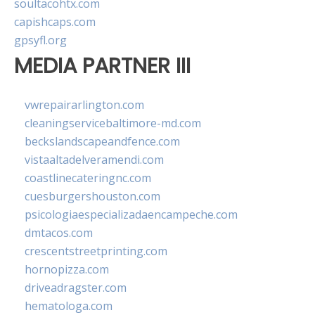
soultacohtx.com
capishcaps.com
gpsyfl.org
MEDIA PARTNER III
vwrepairarlington.com
cleaningservicebaltimore-md.com
beckslandscapeandfence.com
vistaaltadelveramendi.com
coastlinecateringnc.com
cuesburgershouston.com
psicologiaespecializadaencampeche.com
dmtacos.com
crescentstreetprinting.com
hornopizza.com
driveadragster.com
hematologa.com