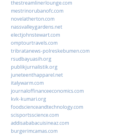
thestreamlinerlounge.com
mestrinorubanofc.com
novelatherton.com
nassvalleygardens.net
electjohnstewart.com
omptourtravels.com
tribratanews-polreskebumen.com
rsudbayuasih.org
publikjurnalistik.org
juneteenthapparel.net
italywarm.com
journaloffinanceeconomics.com
kvk-kumari.org
foodscienceandtechnology.com
scisportsscience.com
addisababacuisineaz.com
burgerimcamas.com