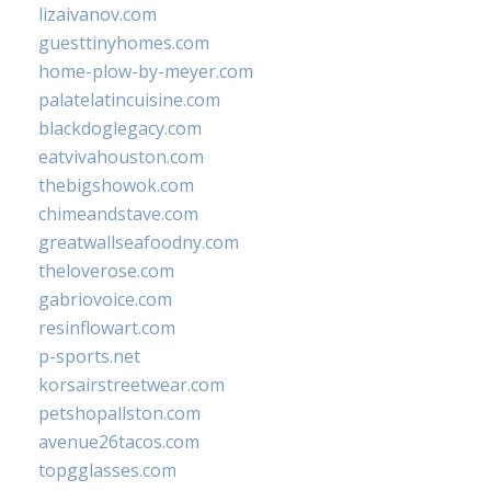
lizaivanov.com
guesttinyhomes.com
home-plow-by-meyer.com
palatelatincuisine.com
blackdoglegacy.com
eatvivahouston.com
thebigshowok.com
chimeandstave.com
greatwallseafoodny.com
theloverose.com
gabriovoice.com
resinflowart.com
p-sports.net
korsairstreetwear.com
petshopallston.com
avenue26tacos.com
topgglasses.com