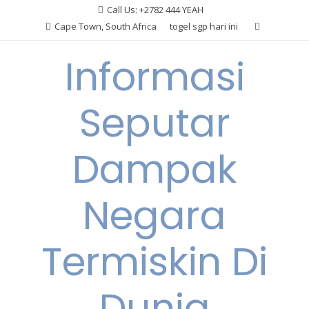
Skip
Call Us: +2782 444 YEAH
to
Cape Town, South Africa
togel sgp hari ini
content
Informasi
Seputar
Dampak
Negara
Termiskin Di
Dunia