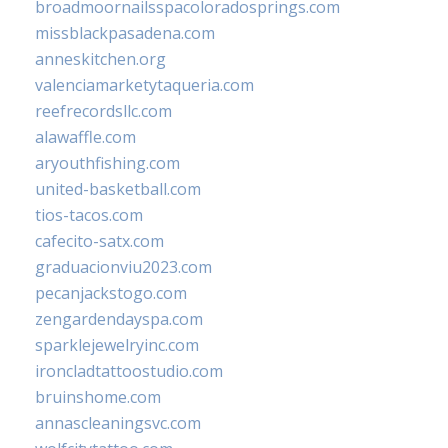
broadmoornailsspacoloradosprings.com
missblackpasadena.com
anneskitchen.org
valenciamarketytaqueria.com
reefrecordsllc.com
alawaffle.com
aryouthfishing.com
united-basketball.com
tios-tacos.com
cafecito-satx.com
graduacionviu2023.com
pecanjackstogo.com
zengardendayspa.com
sparklejewelryinc.com
ironcladtattoostudio.com
bruinshome.com
annascleaningsvc.com