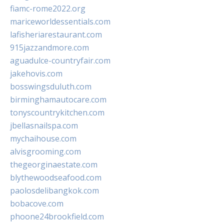
fiamc-rome2022.org
mariceworldessentials.com
lafisheriarestaurant.com
915jazzandmore.com
aguadulce-countryfair.com
jakehovis.com
bosswingsduluth.com
birminghamautocare.com
tonyscountrykitchen.com
jbellasnailspa.com
mychaihouse.com
alvisgrooming.com
thegeorginaestate.com
blythewoodseafood.com
paolosdelibangkok.com
bobacove.com
phoone24brookfield.com