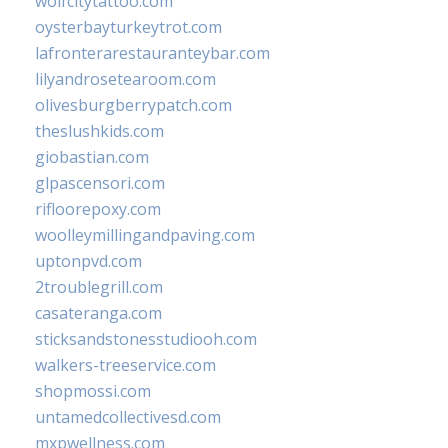
wolfcitytattoo.com
oysterbayturkeytrot.com
lafronterarestauranteybar.com
lilyandrosetearoom.com
olivesburgberrypatch.com
theslushkids.com
giobastian.com
glpascensori.com
rifloorepoxy.com
woolleymillingandpaving.com
uptonpvd.com
2troublegrill.com
casateranga.com
sticksandstonesstudiooh.com
walkers-treeservice.com
shopmossi.com
untamedcollectivesd.com
mxpwellness.com