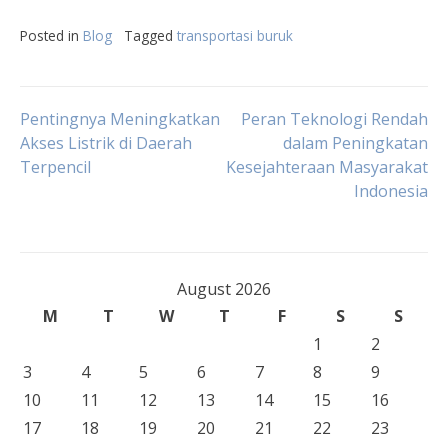
Posted in
Blog
Tagged
transportasi buruk
Post
Pentingnya Meningkatkan
Peran Teknologi Rendah
Akses Listrik di Daerah
dalam Peningkatan
Terpencil
Kesejahteraan Masyarakat
navigation
Indonesia
August 2026
M
T
W
T
F
S
S
1
2
3
4
5
6
7
8
9
10
11
12
13
14
15
16
17
18
19
20
21
22
23