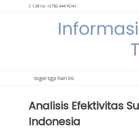
Skip
Call Us: +2782 444 YEAH
to
content
Informas
T
togel sgp hari ini
Analisis Efektivitas 
Indonesia