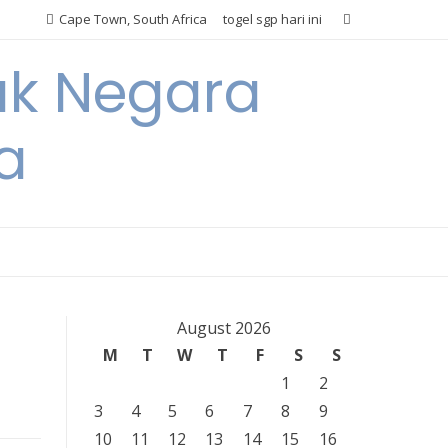
Cape Town, South Africa
togel sgp hari ini
ak Negara
a
August 2026
M
T
W
T
F
S
S
1
2
3
4
5
6
7
8
9
10
11
12
13
14
15
16