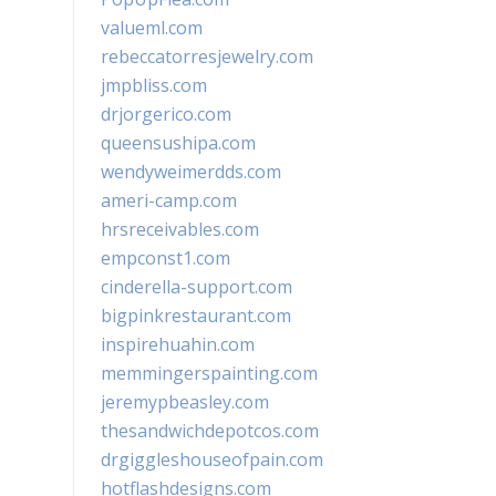
valueml.com
rebeccatorresjewelry.com
jmpbliss.com
drjorgerico.com
queensushipa.com
wendyweimerdds.com
ameri-camp.com
hrsreceivables.com
empconst1.com
cinderella-support.com
bigpinkrestaurant.com
inspirehuahin.com
memmingerspainting.com
jeremypbeasley.com
thesandwichdepotcos.com
drgiggleshouseofpain.com
hotflashdesigns.com