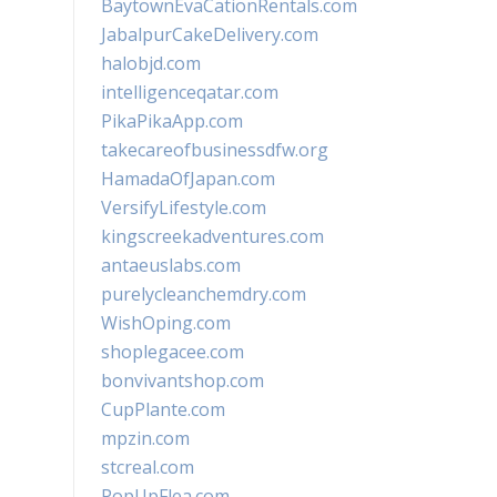
BaytownEvaCationRentals.com
JabalpurCakeDelivery.com
halobjd.com
intelligenceqatar.com
PikaPikaApp.com
takecareofbusinessdfw.org
HamadaOfJapan.com
VersifyLifestyle.com
kingscreekadventures.com
antaeuslabs.com
purelycleanchemdry.com
WishOping.com
shoplegacee.com
bonvivantshop.com
CupPlante.com
mpzin.com
stcreal.com
PopUpFlea.com