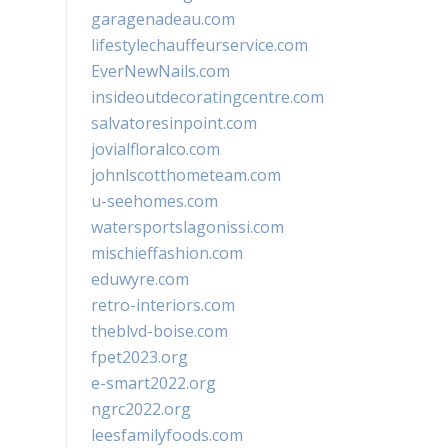
garagenadeau.com
lifestylechauffeurservice.com
EverNewNails.com
insideoutdecoratingcentre.com
salvatoresinpoint.com
jovialfloralco.com
johnlscotthometeam.com
u-seehomes.com
watersportslagonissi.com
mischieffashion.com
eduwyre.com
retro-interiors.com
theblvd-boise.com
fpet2023.org
e-smart2022.org
ngrc2022.org
leesfamilyfoods.com