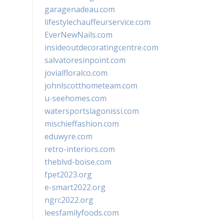
garagenadeau.com
lifestylechauffeurservice.com
EverNewNails.com
insideoutdecoratingcentre.com
salvatoresinpoint.com
jovialfloralco.com
johnlscotthometeam.com
u-seehomes.com
watersportslagonissi.com
mischieffashion.com
eduwyre.com
retro-interiors.com
theblvd-boise.com
fpet2023.org
e-smart2022.org
ngrc2022.org
leesfamilyfoods.com