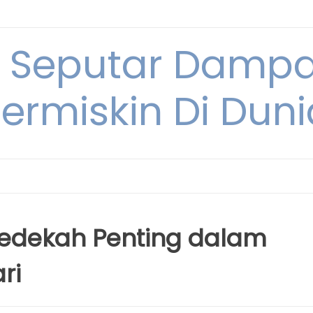
i Seputar Damp
ermiskin Di Duni
edekah Penting dalam
ri