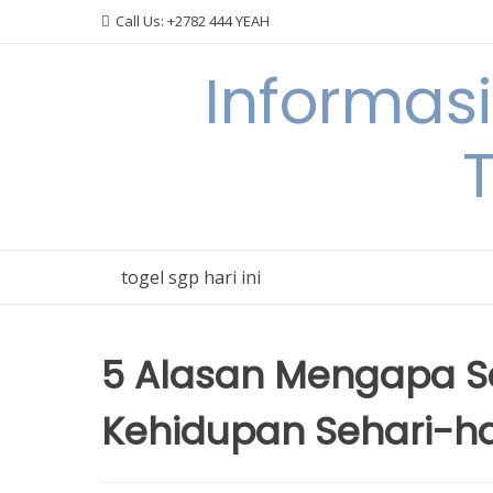
Skip
Call Us: +2782 444 YEAH
to
content
Informas
T
togel sgp hari ini
5 Alasan Mengapa S
Kehidupan Sehari-ha