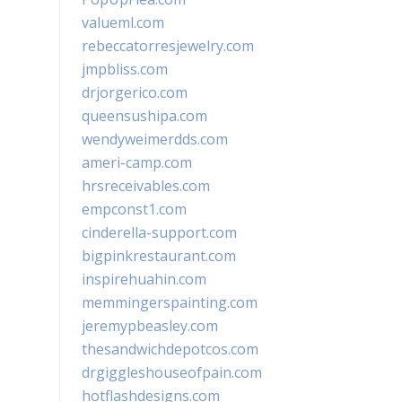
valueml.com
rebeccatorresjewelry.com
jmpbliss.com
drjorgerico.com
queensushipa.com
wendyweimerdds.com
ameri-camp.com
hrsreceivables.com
empconst1.com
cinderella-support.com
bigpinkrestaurant.com
inspirehuahin.com
memmingerspainting.com
jeremypbeasley.com
thesandwichdepotcos.com
drgiggleshouseofpain.com
hotflashdesigns.com