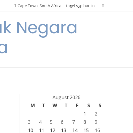
Cape Town, South Africa
togel sgp hari ini
ak Negara
a
August 2026
M
T
W
T
F
S
S
1
2
3
4
5
6
7
8
9
10
11
12
13
14
15
16