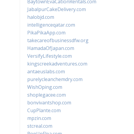
BaytownEvaCationRentals.com
JabalpurCakeDelivery.com
halobjd.com
intelligenceqatar.com
PikaPikaApp.com
takecareofbusinessdfw.org
HamadaOfJapan.com
VersifyLifestyle.com
kingscreekadventures.com
antaeuslabs.com
purelycleanchemdry.com
WishOping.com
shoplegacee.com
bonvivantshop.com
CupPlante.com
mpzin.com
stcreal.com
PopUpFlea.com