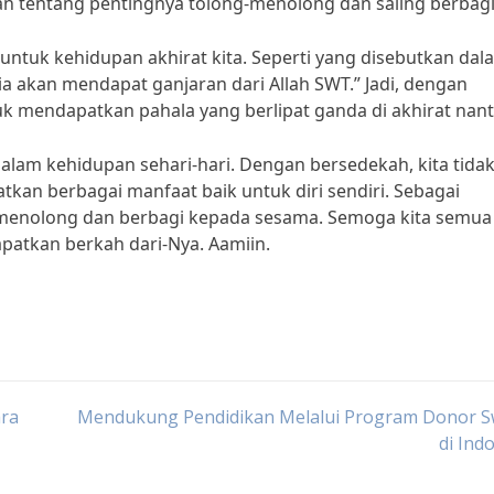
n tentang pentingnya tolong-menolong dan saling berbagi
 untuk kehidupan akhirat kita. Seperti yang disebutkan dala
a akan mendapat ganjaran dari Allah SWT.” Jadi, dengan
uk mendapatkan pahala yang berlipat ganda di akhirat nant
 dalam kehidupan sehari-hari. Dengan bersedekah, kita tida
an berbagai manfaat baik untuk diri sendiri. Sebagai
g-menolong dan berbagi kepada sesama. Semoga kita semua
patkan berkah dari-Nya. Aamiin.
ara
Mendukung Pendidikan Melalui Program Donor S
di Ind