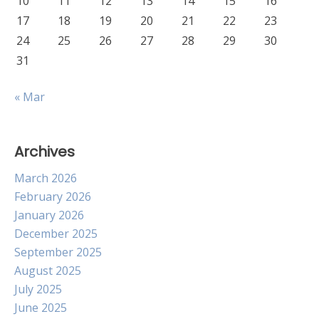
10
11
12
13
14
15
16
17
18
19
20
21
22
23
24
25
26
27
28
29
30
31
« Mar
Archives
March 2026
February 2026
January 2026
December 2025
September 2025
August 2025
July 2025
June 2025