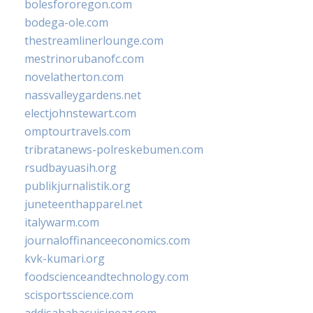
bolesfororegon.com
bodega-ole.com
thestreamlinerlounge.com
mestrinorubanofc.com
novelatherton.com
nassvalleygardens.net
electjohnstewart.com
omptourtravels.com
tribratanews-polreskebumen.com
rsudbayuasih.org
publikjurnalistik.org
juneteenthapparel.net
italywarm.com
journaloffinanceeconomics.com
kvk-kumari.org
foodscienceandtechnology.com
scisportsscience.com
addisababacuisineaz.com