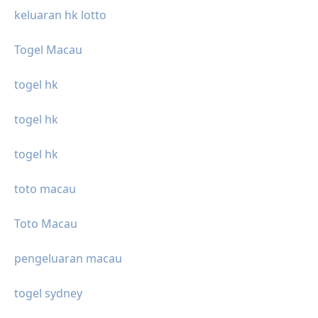
keluaran hk lotto
Togel Macau
togel hk
togel hk
togel hk
toto macau
Toto Macau
pengeluaran macau
togel sydney