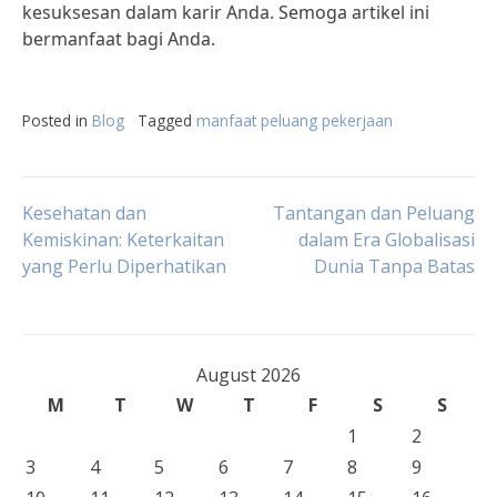
kesuksesan dalam karir Anda. Semoga artikel ini
bermanfaat bagi Anda.
Posted in
Blog
Tagged
manfaat peluang pekerjaan
Post
Kesehatan dan
Tantangan dan Peluang
Kemiskinan: Keterkaitan
dalam Era Globalisasi
yang Perlu Diperhatikan
Dunia Tanpa Batas
navigation
August 2026
M
T
W
T
F
S
S
1
2
3
4
5
6
7
8
9