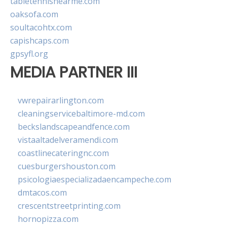
tabletennisnearme.com
oaksofa.com
soultacohtx.com
capishcaps.com
gpsyfl.org
MEDIA PARTNER III
vwrepairarlington.com
cleaningservicebaltimore-md.com
beckslandscapeandfence.com
vistaaltadelveramendi.com
coastlinecateringnc.com
cuesburgershouston.com
psicologiaespecializadaencampeche.com
dmtacos.com
crescentstreetprinting.com
hornopizza.com