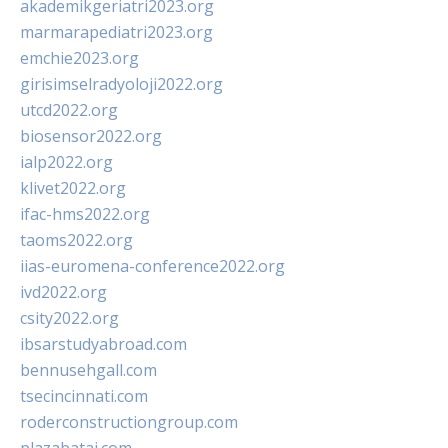
akademikgeriatri2023.org
marmarapediatri2023.org
emchie2023.org
girisimselradyoloji2022.org
utcd2022.org
biosensor2022.org
ialp2022.org
klivet2022.org
ifac-hms2022.org
taoms2022.org
iias-euromena-conference2022.org
ivd2022.org
csity2022.org
ibsarstudyabroad.com
bennusehgall.com
tsecincinnati.com
roderconstructiongroup.com