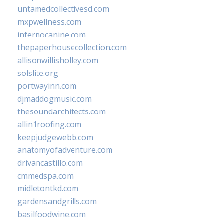
untamedcollectivesd.com
mxpwellness.com
infernocanine.com
thepaperhousecollection.com
allisonwillisholley.com
solslite.org
portwayinn.com
djmaddogmusic.com
thesoundarchitects.com
allin1roofing.com
keepjudgewebb.com
anatomyofadventure.com
drivancastillo.com
cmmedspa.com
midletontkd.com
gardensandgrills.com
basilfoodwine.com