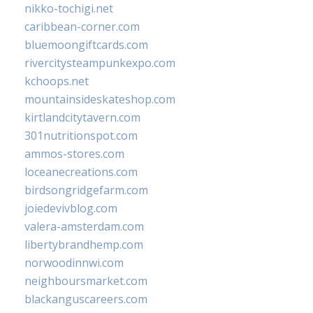
nikko-tochigi.net
caribbean-corner.com
bluemoongiftcards.com
rivercitysteampunkexpo.com
kchoops.net
mountainsideskateshop.com
kirtlandcitytavern.com
301nutritionspot.com
ammos-stores.com
loceanecreations.com
birdsongridgefarm.com
joiedevivblog.com
valera-amsterdam.com
libertybrandhemp.com
norwoodinnwi.com
neighboursmarket.com
blackanguscareers.com